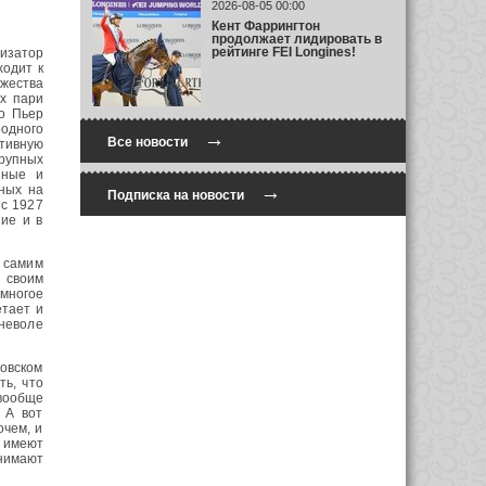
2026-08-05 00:00
Кент Фаррингтон
продолжает лидировать в
рейтинге FEI Longines!
изатор
ходит к
ржества
х пари
то Пьер
родного
→
Все новости
тивную
рупных
нные и
→
нных на
Подписка на новости
 с 1927
ние и в
 самим
 своим
многое
етает и
оневоле
овском
ть, что
вообще
 А вот
очем, и
е имеют
инимают