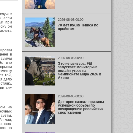
 случае
и, если
2026-08-06 00:00
би при
70 лет Кубку Тевиса по
есну он
пробегам
расчета
тировки
енег в
2026-08-06 00:00
 суммы
Но вне
Это не цензура: FEI
игрыши
запускает мониторинг
онлайн-угроз на
оменту
Чемпионате мира 2026 в
от той,
Ахене
ея дело
ставку,
арится»
2026-08-05 00:00
Дегтярев назвал причины
успешной борьбы по
лом на
возвращению российских
ночных
спортсменов
суеты,
Англии,
ятков.
авки по