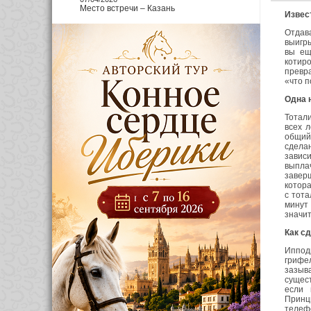
Место встречи – Казань
Извес
Отдав
выигры
вы ещ
котиро
превра
«что п
Одна 
Тотали
всех 
общий
сдела
завис
выпла
заверш
котора
с тота
минут 
значит
Как с
Иппод
грифе
зазыв
сущест
если 
Принци
телефо