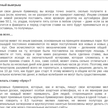
тный выигрыш
ая свои деньги букмекеру, вы всегда точно знаете, сколько получите в
ша (если, конечно, он не разорится и не прикроет лавочку). Иными словам
е зимой рискнули поставить свою кровную десятку на аутсайдера Дер
вке 50:1, то, угадав, получите пять сотен в любом случае – даже если за в
тится в фаворита и перед стартом ставки на него будут приниматься из 
оставишь, то получишь».
на всех…
затор живет по иным законам, основанным на принципе взаимных пари. Ко
лошадей постоянно изменяются по мере поступления все новых и новых д
 пул. Они исчисляются чисто механическим путем – делением общей
нных ставок на ту, которая была поставлена на конкретную лошадь. 
имости от того, когда и при каких расценках была сделана ставка, вы
чиваются исходя из окончательной котировки, которая сложилась к м
ения приема ставок. А она, само собой, может очень сильно отличаться 
я была за несколько дней или даже за несколько часов до этого. Поэтому, им
лизатором, разумней всего не торопиться, а принимать решение, делать ли 
за 10 до того, как будет дан старт. К этому моменту в общем котле уже «в
ельное количество денег, и любые колебания не могут быть существенными.
делать ставку «буку»?
ромных букмекеров, которые, как и встарь, пишут свои котировки ме
льных досках, окружает особая азартная атмосфера, но к их манерам ры
ал не каждый может привыкнуть. Для людей, сторонящихся шума и 
вуют приемные пункты крупных букмекерских фирм, которых в одной только 
не говорить о 8,5 тысячах мелких лавочек, не менее полутора дес
пиальные затворники и круглосуточно занятые бизнесмены могут делать ст
ну, смс или через специальные интернет-сайты.