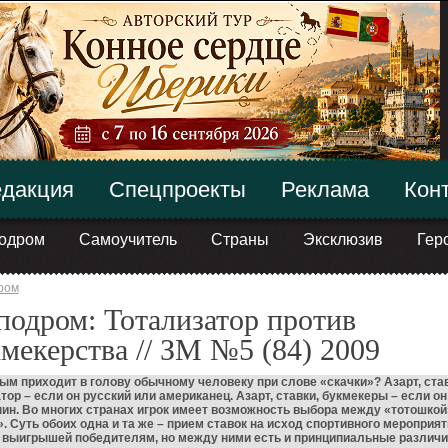
дакция
Спецпроекты
Реклама
Кон
одром
Самоучитель
Страны
Эксклюзив
Гер
ром
одром: Тотализатор против
мекерства // ЗМ №5 (84) 2009
ым приходит в голову обычному человеку при слове «скачки»? Азарт, став
тор – если он русский или американец. Азарт, ставки, букмекеры – если он
ин. Во многих странах игрок имеет возможность выбора между «тотошкой
. Суть обоих одна и та же – прием ставок на исход спортивного мероприят
 выигрышей победителям, но между ними есть и принципиальные различи