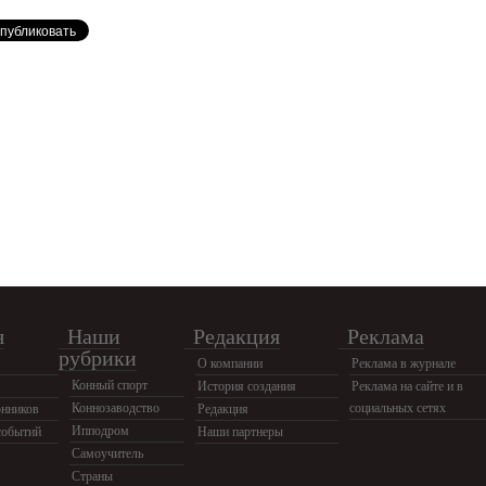
я
Наши
Редакция
Реклама
рубрики
О компании
Реклама в журнале
Конный спорт
История создания
Реклама на сайте и в
Коннозаводство
социальных сетях
нников
Редакция
Ипподром
событий
Наши партнеры
Самоучитель
Страны