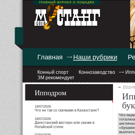
ГЛАВНЫЙ ЖУРНАЛ О ЛОШАДЯХ
Главная
Наши рубрики
Ре
Конный спорт
Коннозаводство
Ипп
ЗМ рекомендует
←
Иппод
Ипподром
Ипп
бук
19/07/2026
Что не так со скачками в Казахстане?
Что перв
18/07/2026
тотализа
Дагестанский вестерн или скачки в
англичан
Ногайской степи
«буками»
выплата
07/04/2026