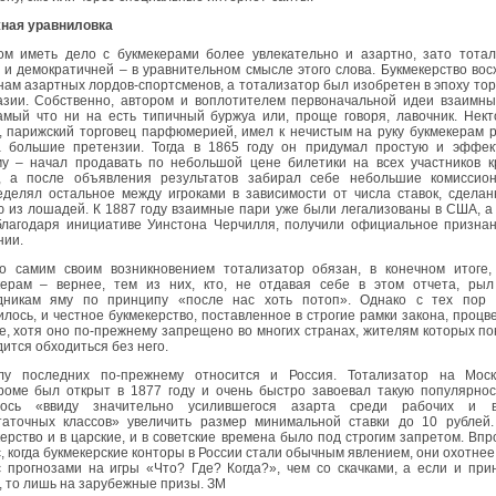
ная уравниловка
ом иметь дело с букмекерами более увлекательно и азартно, зато тотал
и демократичней – в уравнительном смысле этого слова. Букмекерство вос
ам азартных лордов-спортсменов, а тотализатор был изобретен в эпоху то
азии. Собственно, автором и воплотителем первоначальной идеи взаимны
амый что ни на есть типичный буржуа или, проще говоря, лавочник. Нек
, парижский торговец парфюмерией, имел к нечистым на руку букмекерам 
а большие претензии. Тогда в 1865 году он придумал простую и эффек
му – начал продавать по небольшой цене билетики на всех участников к
к, а после объявления результатов забирал себе небольшие комиссио
еделял остальное между игроками в зависимости от числа ставок, сдела
 из лошадей. К 1887 году взаимные пари уже были легализованы в США, а
 благодаря инициативе Уинстона Черчилля, получили официальное призна
нии.
то самим своим возникновением тотализатор обязан, в конечном итоге,
керам – вернее, тем из них, кто, не отдавая себе в этом отчета, рыл
дникам яму по принципу «после нас хоть потоп». Однако с тех пор 
лось, и честное букмекерство, поставленное в строгие рамки закона, процв
, хотя оно по-прежнему запрещено во многих странах, жителям которых п
ится обходиться без него.
лу последних по-прежнему относится и Россия. Тотализатор на Моск
роме был открыт в 1877 году и очень быстро завоевал такую популярнос
ось «ввиду значительно усилившегося азарта среди рабочих и 
таточных классов» увеличить размер минимальной ставки до 10 рублей.
ерство и в царские, и в советские времена было под строгим запретом. Впр
, когда букмекерские конторы в России стали обычным явлением, они охотне
с прогнозами на игры «Что? Где? Когда?», чем со скачками, а если и пр
, то лишь на зарубежные призы. ЗМ