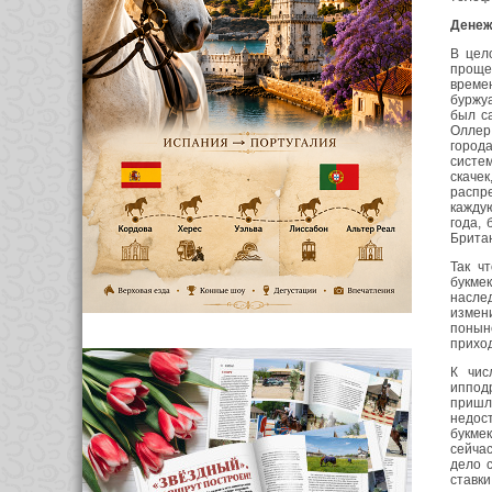
Денеж
В цел
проще 
времен
буржу
был с
Оллер
город
систе
скаче
распр
каждую
года,
Брита
Так ч
букме
насле
измени
поныне
приход
К чис
иппод
пришл
недос
букмек
сейчас
дело 
ставки