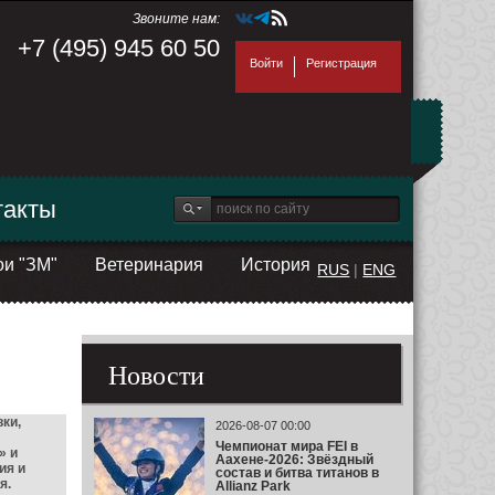
Звоните нам:
+7 (495) 945 60 50
Войти
Регистрация
такты
ои "ЗМ"
Ветеринария
История
RUS
|
ENG
Новости
ки,
2026-08-07 00:00
Чемпионат мира FEI в
» и
Аахене-2026: Звёздный
ия и
состав и битва титанов в
я.
Allianz Park