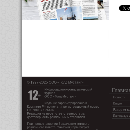
© 1997-2025 OOO «Голд Мустанг»
Главна
Информационно-аналитический
журнал
ООО «Голд Мустанг»
Новости
Издание зарегистрировано в
Видео
Комитете РФ по печати, регистрационный номер
Юмор от ко
ПИ №ФС77-26476.
Редакция не несет ответственность за
Календарь 
достоверность рекламных материалов.
При предоставлении Заказчиком готового
рекламного макета, Заказчик гарантирует