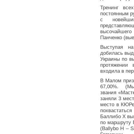
Тренинг все
постоянным р
с новейши
представля
высочайшего 
Панченко (вые
Выступая н
добилась выд
Украины по в
протяжении 
входила в пер
В Малом приз
67,00%. (М
звания «Маст
заняли 3 мест
место в КЮРе
похвастаться
Баллибо Х вы
по маршруту Г
(Ballybo H – 