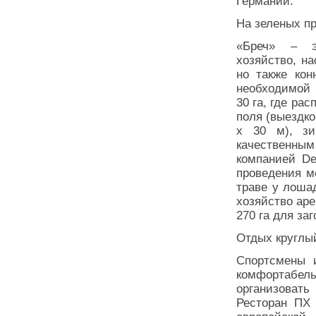
Германии.
На зеленых п
«Бреч» – э
хозяйство, н
но также кон
необходимой 
30 га, где ра
поля (выездко
х 30 м), з
качественны
компанией De
проведения м
траве у лоша
хозяйство аре
270 га для заг
Отдых круглы
Спортсмены и
комфортабель
организовать
Ресторан ПХ