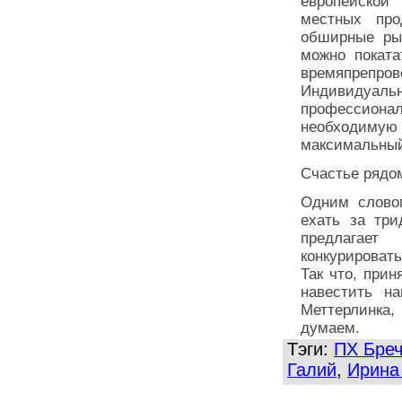
европейской
местных про
обширные рыб
можно поката
времяпрепро
Индивидуа
профессиона
необходимую 
максимальный
Счастье рядо
Одним слово
ехать за три
предлагает
конкурировать
Так что, при
навестить н
Меттерлинка,
думаем.
Тэги:
ПХ Бре
Галий
,
Ирина