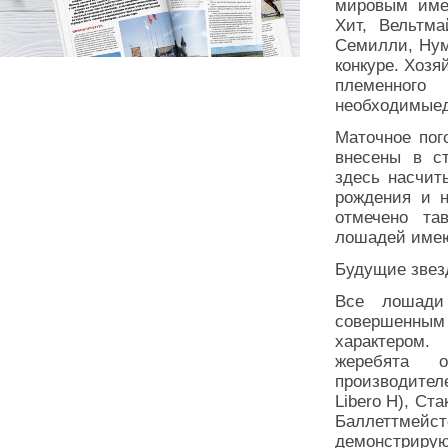
мировым имен
Хит, Вельтм
Семилли, Нуме
конкуре. Хоз
племенног
необходимыед
Маточное пог
внесены в ст
здесь насчиты
рождения и н
отмечено та
лошадей имею
Будущие зве
Все лошади
совершенны
характером.
жеребята 
производител
Libero H), Ст
Баллеттмейс
демонстрирую