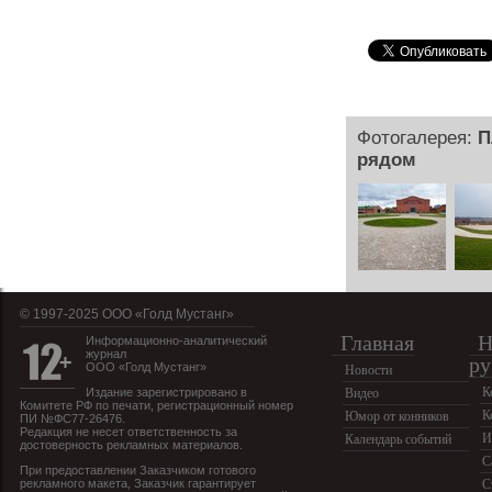
Фотогалерея:
П
рядом
© 1997-2025 OOO «Голд Мустанг»
Главная
Н
Информационно-аналитический
журнал
ру
ООО «Голд Мустанг»
Новости
К
Издание зарегистрировано в
Видео
Комитете РФ по печати, регистрационный номер
К
Юмор от конников
ПИ №ФС77-26476.
Редакция не несет ответственность за
И
Календарь событий
достоверность рекламных материалов.
С
При предоставлении Заказчиком готового
рекламного макета, Заказчик гарантирует
С