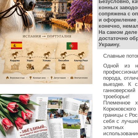
Безусловно, к
конных заводов
сопряжена с о
и оформление 
конечно, нема
На самом деле 
достаточно обр
Украину.
Славные пото
Одной из на
профессионал
порода, отлич
выездке. К 
ганноверский
троеборье!
Племенное х
Корюковского
границы с Рос
себя с лучше
элитных
использован