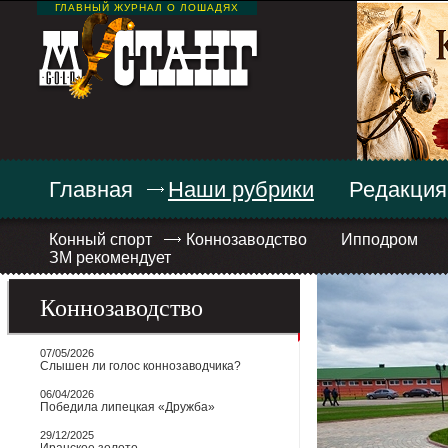
ГЛАВНЫЙ ЖУРНАЛ О ЛОШАДЯХ
Главная
Наши рубрики
Редакция
Конный спорт
Коннозаводство
Ипподром
ЗМ рекомендует
Коннозаводство
07/05/2026
Слышен ли голос коннозаводчика?
06/04/2026
Победила липецкая «Дружба»
29/12/2025