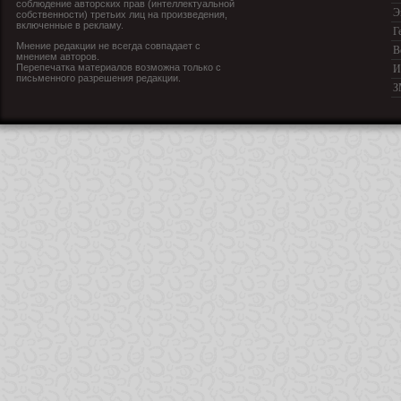
соблюдение авторских прав (интеллектуальной
Э
собственности) третьих лиц на произведения,
включенные в рекламу.
Г
Мнение редакции не всегда совпадает с
В
мнением авторов.
Перепечатка материалов возможна только с
И
письменного разрешения редакции.
З