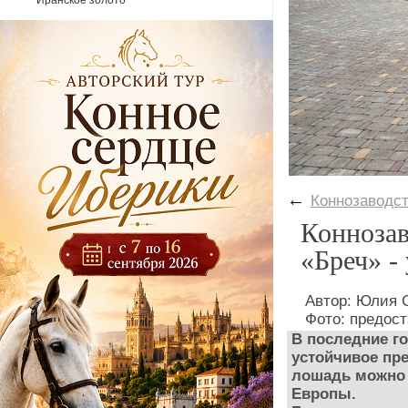
Иранское золото
←
Коннозаводс
Коннозав
«Бреч» -
Автор: Юлия 
Фото: предос
В последние г
устойчивое пр
лошадь можно 
Европы.