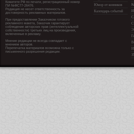
Комитете РФ по печати, регистрационный номер
К
Юмор от конников
ПИ №ФС77-26476.
Редакция не несет ответственность за
И
Календарь событий
достоверность рекламных материалов.
С
При предоставлении Заказчиком готового
рекламного макета, Заказчик гарантирует
С
соблюдение авторских прав (интеллектуальной
Э
собственности) третьих лиц на произведения,
включенные в рекламу.
Г
Мнение редакции не всегда совпадает с
В
мнением авторов.
Перепечатка материалов возможна только с
И
письменного разрешения редакции.
З