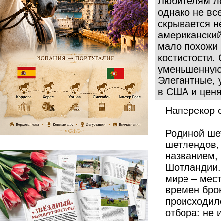
Любителям л
однако не вс
скрывается н
американский
мало похожи 
костистости.
уменьшенную
Элегантные, 
в США и ценя
Наперекор 
Родиной ше
шетлендов,
названием, 
Шотландии.
мире – мес
времен бро
происходило
отбора: не 