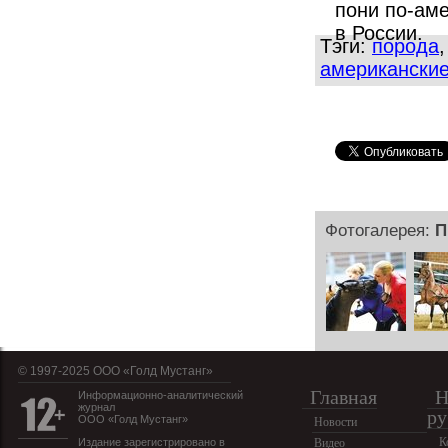
пони по-аме
в России.
Тэги:
порода
американски
Фотогалерея:
П
© 1997-2025 OOO «Голд Мустанг»
Главная
Н
Информационно-аналитический
журнал
ру
ООО «Голд Мустанг»
Новости
К
Издание зарегистрировано в
Видео