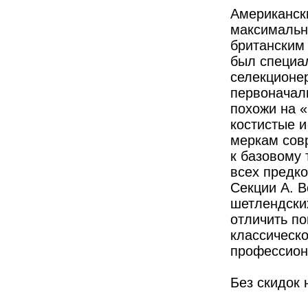
Американски
максимальн
британским 
был специа
селекционер
первоначал
похожи на 
костистые 
меркам сов
к базовому 
всех предко
Секции А. 
шетлендски
отличить по
классическо
профессиона
Без скидок 