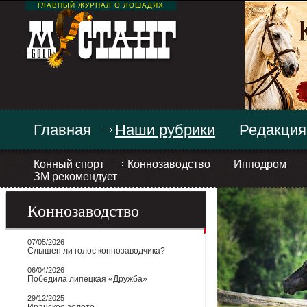
ГЛАВНЫЙ ЖУРНАЛ О ЛОШАДЯХ
Главная
Наши рубрики
Редакция
Конный спорт
Коннозаводство
Ипподром
ЗМ рекомендует
Коннозаводство
07/05/2026
Слышен ли голос коннозаводчика?
06/04/2026
Победила липецкая «Дружба»
29/12/2025