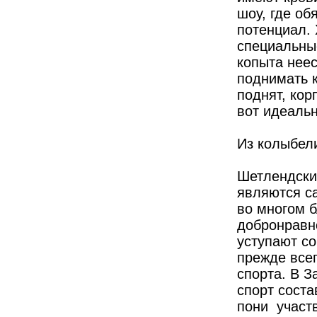
шоу, где об
потенциал. 
специальны
копыта нее
поднимать 
поднят, кор
вот идеальн
Из колыбели
Шетлендские
являются с
во многом б
добронравн
уступают со
прежде всег
спорта. В З
спорт соста
пони участв