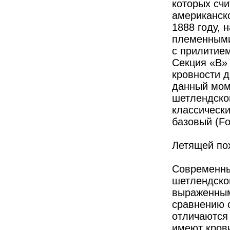
которых сч
американск
1888 году, 
племенными
с прилитием
Секция «B» 
кровности д
данный мом
шетлендско
классически
базовый (Fo
Летящей п
Современны
шетлендског
выраженным
сравнению с
отличаются 
имеют кров