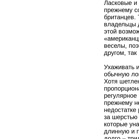
Ласковые и
прежнему с
британцев. 
владельцы 
этой возмо
«американц
веселы, поэ
другом, та
Ухаживать и
обычную лош
Хотя шетле
пропорцион
регулярное 
прежнему н
недостатке 
за шерстью 
которые ун
длинную и 
долго – три