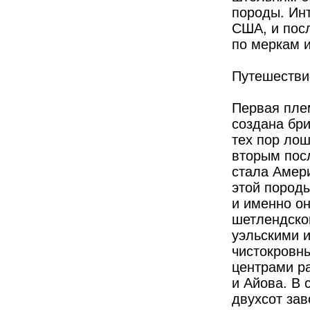
породы. Инт
США, и пос
по меркам и
Путешестви
Первая пле
создана бри
тех пор лош
вторым пос
стала Амер
этой породы
и именно о
шетлендско
уэльскими и
чистокровн
центрами р
и Айова. В 
двухсот за