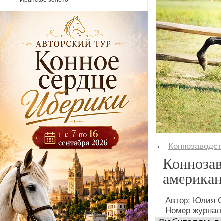
Иранское золото
←
Коннозаводс
Коннозав
америка
Автор: Юлия
Номер журнал