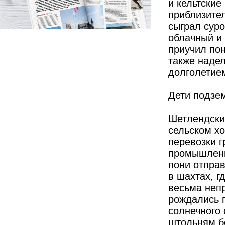
и кельтские
приблизител
сыграл сур
облачный и
приучил пон
также наде
долголетие
Дети подзе
Шетлендски
сельском хо
перевозки г
промышленн
пони отправ
в шахтах, г
весьма неп
рождались п
солнечного 
штольням бо