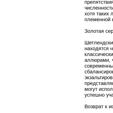
препятствия
численност
хотя таких 
племенной к
Золотая се
Шетлендские
находятся 
классическ
аллюрами, 
современны
сбалансиро
экзальтиров
представля
могут испол
успешно уч
Возврат к и