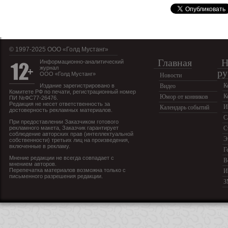
© 1997-2025 OOO «Голд Мустанг»
Главная
Н
Информационно-аналитический
журнал
ру
ООО «Голд Мустанг»
Новости
К
Издание зарегистрировано в
Видео
Комитете РФ по печати, регистрационный номер
К
Юмор от конников
ПИ №ФС77-26476.
Редакция не несет ответственность за
И
Календарь событий
достоверность рекламных материалов.
С
При предоставлении Заказчиком готового
рекламного макета, Заказчик гарантирует
С
соблюдение авторских прав (интеллектуальной
Э
собственности) третьих лиц на произведения,
включенные в рекламу.
Г
Мнение редакции не всегда совпадает с
В
мнением авторов.
Перепечатка материалов возможна только с
И
письменного разрешения редакции.
З