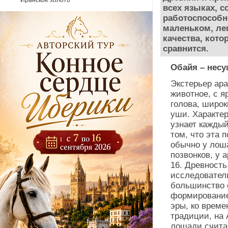
Иранское золото
всех языках, с
работоспособн
маленьком, лег
качества, кото
сравнится.
Обайя – несу
Экстерьер ар
животное, с 
голова, широ
уши. Характе
узнает кажды
том, что эта 
обычно у лоша
позвонков, у 
16. Древност
исследователи
большинство 
формирование
эры, ко време
традиции, на
лошади счита