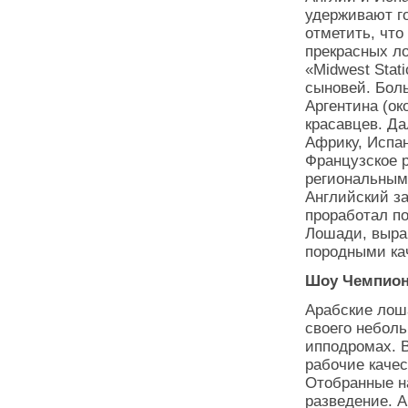
удерживают г
отметить, чт
прекрасных л
«Midwest Stat
сыновей. Бол
Аргентина (ок
красавцев. Д
Африку, Испа
Французское 
региональным
Английский за
проработал по
Лошади, выра
породными 
Шоу Чемпио
Арабские лоша
своего неболь
ипподромах. В
рабочие качес
Отобранные н
разведение. А