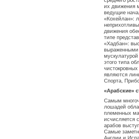
среднего рост
их движения 
ведущие нача
«Кохейлан»: л
неприхотливы
движения обе
типе предста
«Хадбан»: выс
выраженными 
мускулатурой
этого типа о
чистокровных
являются лин
Спорта, При
«Арабские» 
Самым многоч
лошадей обла
племенных ма
исчисляется 
арабов выступ
Самые заметн
Англии и Испа