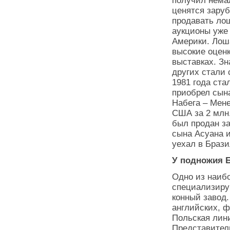
получил немал
ценятся заруб
продавать ло
аукционы уже 
Америки. Лош
высокие оцен
выставках. З
других стали
1981 года ст
приобрел сына
Набега – Мене
США за 2 млн.
был продан за
сына Асуана и
уехал в Брази
У подножия 
Одно из наибо
специализиру
конный завод
английских, ф
Польская лини
Представител