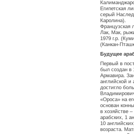
Калиманджаро 
Египетская ли
серый Наслед
Каролина).
Французская л
Лак, Мак, рыж
1979 г.р. (Ку
(Канкан-Пташка
Будущее араб
Первый в пос
был создан в 
Армавира. За
английской и 
достигло боль
Владимирови
«Ороса» на ег
основан конн
в хозяйстве –
арабских, 1 а
10 английских
возраста. Мат