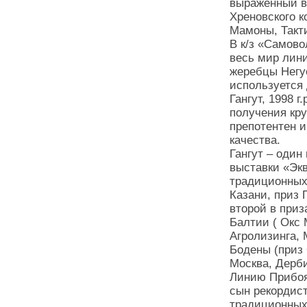
выраженный во
Хреновского к
Мамоны, Такти
В к/з «Самово
весь мир лин
жеребцы Негус 
используется 
Гангут, 1998 г
получения кр
препотентен и
качества.
Гангут – один
выставки «Экв
традиционных 
Казани, приз 
второй в приз
Балтии ( Окс 
Агролизинга, 
Бодены (приз 
Москва, Дерби
Линию Прибоя 
сын рекордис
традиционных 