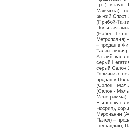
г.р. (Пиолун 
Маммона), гне
рыжий Спорт 1
(Прибой-Такти
Польская лин
(Набег - Песн
Метрополия) 
– продан в Фи
Талантливая).
Английская ли
серый Негатив
серый Салон 1
Германию, поз
продан в Поль
(Салон - Маль
(Салон - Маль
Монограмма).
Египетскую ли
Носрия), сер
Марсианин (Ас
Панел) – прод
Голландию, Пл