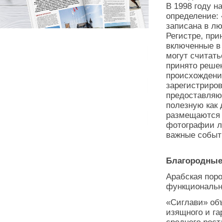
В 1998 году 
определение: 
записана в л
Регистре, пр
включенные в
могут считать
принято реше
происхождени
зарегистриро
предоставляю
полезную как 
размещаются 
фотографии 
важные событ
Благородные
Арабская поро
функционально
«Сиглави» об
изящного и га