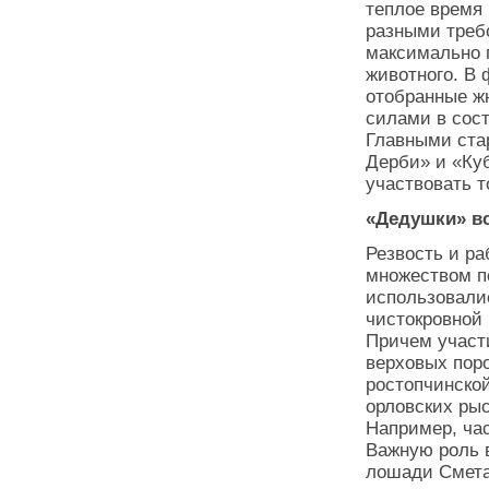
теплое время
разными треб
максимально 
животного. В 
отобранные ж
силами в сос
Главными ста
Дерби» и «Ку
участвовать т
«Дедушки» в
Резвость и р
множеством по
использовали
чистокровной 
Причем участи
верховых поро
ростопчинской
орловских рыс
Например, час
Важную роль 
лошади Сметан