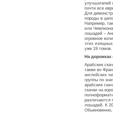
улучшателей м
почти все евр
Для демонстр
породы в цело
Например, так
или Чемпиона
лошадей – Ан
огромное кол
этих изящных 
уже 19 томов.
На дорожках
Арабские скач
также во Фран
английских чи
группы по зн
арабские скач
скачки на кор
полноформатн
различаются 
лошадей. К 20
Обыкновенно, 