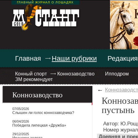
ГЛАВНЫЙ ЖУРНАЛ О ЛОШАДЯХ
Главная
Наши рубрики
Редакция
Конный спорт
Коннозаводство
Ипподром
ЗМ рекомендует
←
Коннозаводс
Коннозаводство
Коннозав
пустынь
07/05/2026
Слышен ли голос коннозаводчика?
06/04/2026
Автор: Ю.Рощ
Победила липецкая «Дружба»
Номер журнал
29/12/2025
Древняя и прек