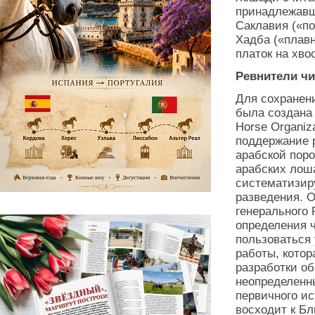
принадлежавш
Саклавия («по
Хадба («плавн
платок на хво
Ревнители чи
Для сохранен
была создана 
Horse Organiz
поддержание 
арабской пор
арабских лоша
систематизир
разведения. 
генерального 
определения 
пользоваться
работы, котор
разработки о
неопределенн
первичного ис
восходит к Б