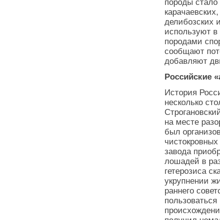
породы стало
карачаевских,
делибозских и
используют в
породами спор
сообщают пот
добавляют дв
Российские 
История Росси
несколько ст
Строгановский
на месте разо
был организов
чистокровных 
завода приоб
лошадей в ра
гетерозиса с
укрупнении ж
раннего совет
пользоваться
происхождение