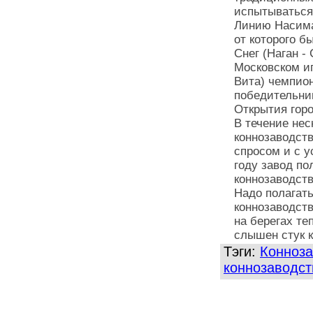
испытываться 
Линию Насима
от которого б
Снег (Наган -
Московском ип
Вита) чемпион
победительниц
Открытия горо
В течение нес
коннозаводст
спросом и с у
году завод п
коннозаводств
Надо полагать
коннозаводств
на берегах те
слышен стук 
Тэги:
Конноза
коннозаводст