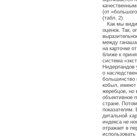
качественными
(от «большого
(табл. 2)
Как мы видим
оценок. Так, 
выразительно
между ганашам
на карточке о
ближе к приня
система «экст
Нидерландов 
о наследстве
большинство 
кобыл, имеют
жеребцов, но 
объективное 
стране. Потом
показателям. 
детальной хар
индекса не н
отражает в пе
использовать