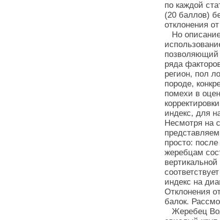
по каждой ста
(20 баллов) б
отклонения от
Но описанием
использовани
позволяющий 
ряда факторов
регион, пол л
породе, конкр
помехи в оце
корректировки
индекс, для 
Несмотря на с
представляем
просто: после
жеребцам сост
вертикальной 
соответствует
индекс на диа
Отклонения о
балок. Рассмо
Жеребец Воль