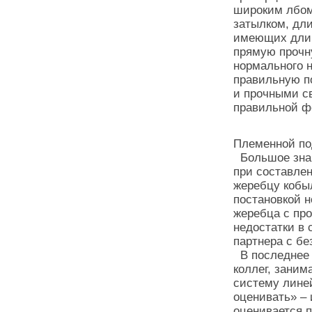
широким лбом
затылком, дл
имеющих длин
прямую прочн
нормального н
правильную п
и прочными с
правильной ф
Племенной по
Большое знач
при составлен
жеребцу кобы
постановкой н
жеребца с пр
недостатки в
партнера с б
В последнее 
коллег, заним
систему линей
оценивать» – 
оценивается 