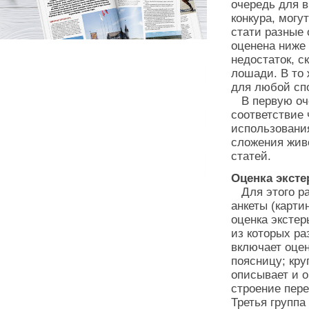
очередь для 
конкура, могу
стати разные 
оценена ниже 
недостаток, с
лошади. В то 
для любой сп
В первую оче
соответствие 
использовани
сложения жив
статей.
Оценка эксте
Для этого р
анкеты (карти
оценка экстер
из которых ра
включает оцен
поясницу; кру
описывает и о
строение пере
Третья группа