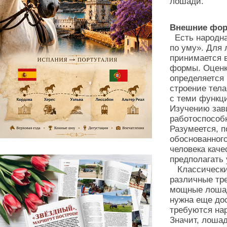
лошади.
Внешние фо
Есть народна
по уму». Для 
принимается 
формы. Оценк
определяется 
строение тела
с теми функц
Изучению зав
работоспособ
Разумеется, 
обоснованног
человека каче
предполагать
Классические
различные тр
мощные лошади
нужна еще дос
требуются на
Значит, лоша