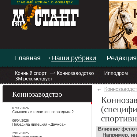
ГЛАВНЫЙ ЖУРНАЛ О ЛОШАДЯХ
Главная
Наши рубрики
Редакция
Конный спорт
Коннозаводство
Ипподром
ЗМ рекомендует
←
Коннозаводс
Коннозаводство
Коннозав
(специфи
07/05/2026
Слышен ли голос коннозаводчика?
спортивн
06/04/2026
Победила липецкая «Дружба»
Влияние фено
29/12/2025
Например, инс