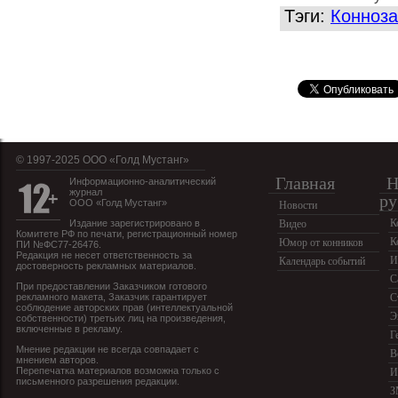
Тэги:
Конноза
© 1997-2025 OOO «Голд Мустанг»
Главная
Н
Информационно-аналитический
журнал
ру
ООО «Голд Мустанг»
Новости
К
Издание зарегистрировано в
Видео
Комитете РФ по печати, регистрационный номер
К
Юмор от конников
ПИ №ФС77-26476.
Редакция не несет ответственность за
И
Календарь событий
достоверность рекламных материалов.
С
При предоставлении Заказчиком готового
рекламного макета, Заказчик гарантирует
С
соблюдение авторских прав (интеллектуальной
Э
собственности) третьих лиц на произведения,
включенные в рекламу.
Г
Мнение редакции не всегда совпадает с
В
мнением авторов.
Перепечатка материалов возможна только с
И
письменного разрешения редакции.
З