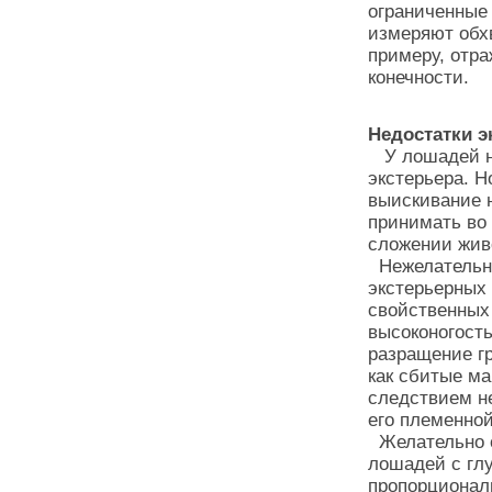
ограниченные 
измеряют обхв
примеру, отраж
конечности.
Недостатки э
У лошадей на
экстерьера. Н
выискивание н
принимать во 
сложении жив
Нежелательны
экстерьерных 
свойственных 
высоконогость
разращение гр
как сбитые ма
следствием н
его племенно
Желательно о
лошадей с гл
пропорционал