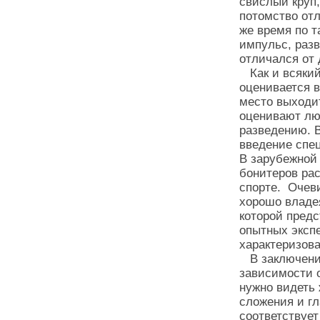
свислый круп,
потомство от
же время по т
импульс, разв
отличался от
Как и всякий
оценивается в
место выходи
оценивают лю
разведению. 
введение спе
В зарубежной 
бонитеров рас
спорте. Очеви
хорошо владе
которой предс
опытных экспе
характеризова
В заключение
зависимости о
нужно видеть 
сложения и гл
соответствует