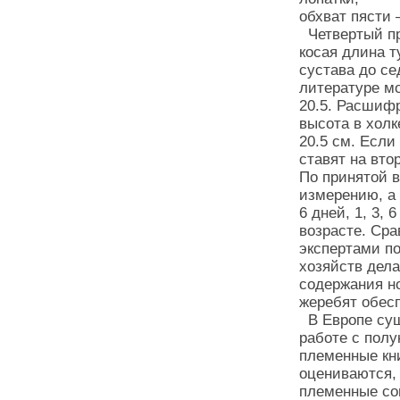
обхват пясти 
Четвертый пр
косая длина т
сустава до се
литературе мо
20.5. Расшиф
высота в холк
20.5 см. Если
ставят на вто
По принятой 
измерению, а 
6 дней, 1, 3,
возрасте. Ср
экспертами п
хозяйств дел
содержания н
жеребят обес
В Европе сущ
работе с полу
племенные кн
оцениваются, 
племенные со