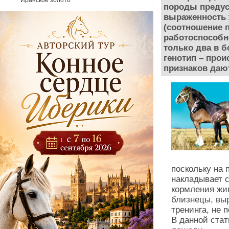
Иранское золото
породы предус
выраженность 
(соотношение п
работоспособно
только два в 
генотип – прои
признаков даю
поскольку на 
накладывает 
кормления жи
близнецы, вы
тренинга, не 
В данной ста