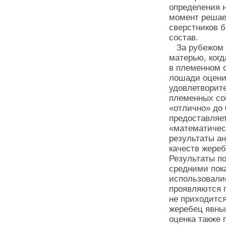
определения н
момент решае
сверстников 
состав.
За рубежом п
матерью, когд
в племенном с
лошади оцени
удовлетворите
племенных со
«отлично» до 
предоставляе
«математическ
результаты ан
качеств жере
Результаты по
средними пок
использовали
проявляются 
не приходится
жеребец явным
оценка также