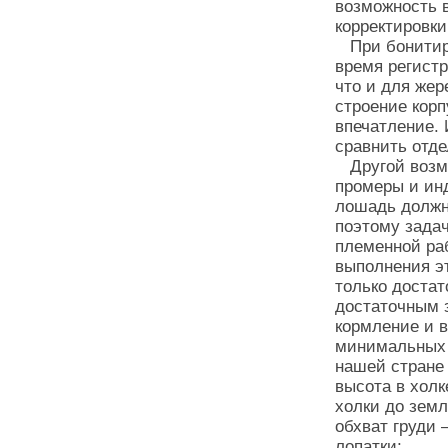
возможность в
корректировк
При бонитиро
время регистр
что и для жер
строение корп
впечатление.
сравнить отд
Другой возмо
промеры и инд
лошадь должн
поэтому задач
племенной ра
выполнения э
только достат
достаточным 
кормление и 
минимальных 
нашей стране
высота в холк
холки до земл
обхват груди 
лопатки;