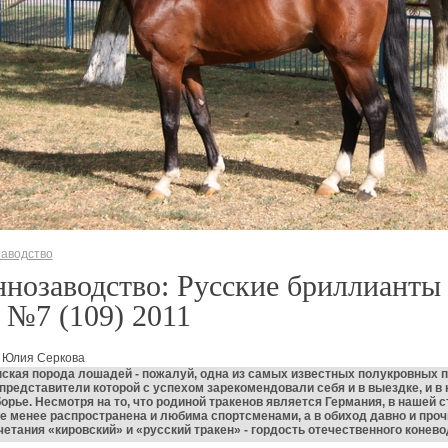
аводство
нозаводство: Русские бриллианты 
 №7 (109) 2011
: Юлия Серкова
ская порода лошадей - пожалуй, одна из самых известных полукровных 
представители которой с успехом зарекомендовали себя и в выездке, и в 
борье. Несмотря на то, что родиной тракенов является Германия, в нашей с
е менее распространена и любима спортсменами, а в обиход давно и про
етания «кировский» и «русский тракен» - гордость отечественного конево