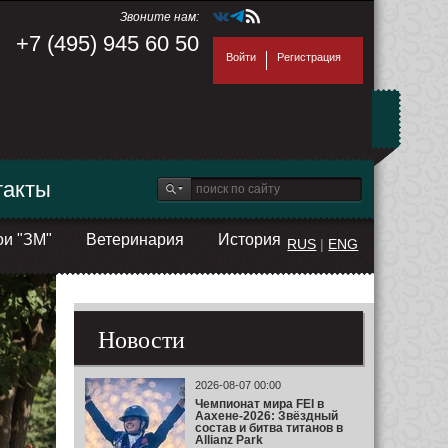
Звоните нам:
+7 (495) 945 60 50
Войти
Регистрация
такты
ои "ЗМ"
Ветеринария
История
RUS
|
ENG
Новости
2026-08-07 00:00
Чемпионат мира FEI в
Аахене-2026: Звёздный
состав и битва титанов в
Allianz Park