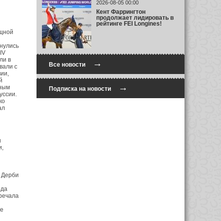
2026-08-05 00:00
Кент Фаррингтон
продолжает лидировать в
рейтинге FEI Longines!
ощной
кнулись
IV
ли в
→
Все новости
вали с
ии,
й
→
нным
Подписка на новости
уссии.
ко
ал
и
и,
 Дерби
ода
тречала
ле