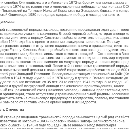
 и серебро Олимпийских игр в Мюнхене в 1972-м, бронзу чемпионата мира в
агене в 1974-м, не говоря уже о многочисленных победах на чемпионатах СС
 Погановский на Топком и Николай Корольков на Эспадроне блистали в конку
ской Олимпиаде 1980-го года, где одержали победу в командном зачете.
и войны
ей тракененской породы, казалось, постоянно преследовал один удел – воев
ны принимали участия в сражениях Второй мировой войны, которая в конце ко
ически уничтожила породу. Советские войска стремительно надвигались с вост
тября 1944 года было принято решение эвакуировать поголовье. По льду
инградского залива, в отсутствие надлежащего корма и пристанища, животны
адную Европу. Колонны беженцев бомбила советская авиация - неудивительно
ста назначения добралось лишь около семисот лошадей… Оставшиеся в Вос
ии лошади стали родоначальниками знаменитых сегодня на весь мир «кировс
нов, оказали значительное влияние на мазурскую породу и познаньскую поро
ая затем стала великопольской. После войны поголовье тракененской породы
да насчитывавшей десятки тысяч особей сократилось приблизительно до 600
жеребцов в Западной Германии. Последним настоящим тракеном был Кайт (Kei
ийся в 1941-м году и умерший в 1976-м году в деревне Гильтен незадолго до 
му должно было исполниться 35 лет. 23-го октября 1947-го года был создан «
чиков и друзей полукровной лошади тракененского происхождения», более
тный как Тракененский союз (Trakehner Verband). Главным препятствием, вст
ти организации, стало отсутствие у тракенов официальной родины. Ассоциаци
 рассчитывать на финансовую продержку от государства, поэтому восстановл
ы зависело от состава членов организации и их щедрости.
сть Отечества
й стране разведением тракененской породы занимается целый ряд хозяйств
известное из которых – ЗАО «Кировский конный завод» Целинского района
ской области. В 1945-м году лошадей, вывезенных из-под Кенигсберга