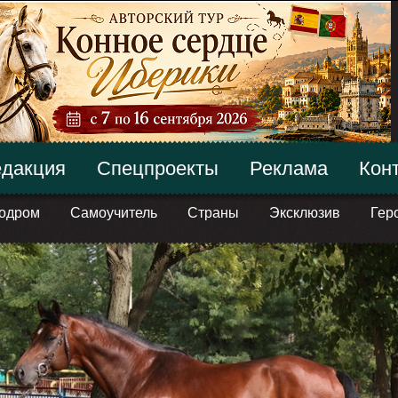
дакция
Спецпроекты
Реклама
Кон
одром
Самоучитель
Страны
Эксклюзив
Гер