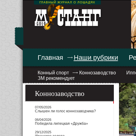
ГЛАВНЫЙ ЖУРНАЛ О ЛОШАДЯХ
Главная
Наши рубрики
Ре
Конный спорт
Коннозаводство
Ипп
ЗМ рекомендует
Коннозаводство
07/05/2026
Слышен ли голос коннозаводчика?
06/04/2026
Победила липецкая «Дружба»
29/12/2025