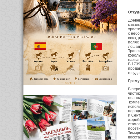
Откуда
Древн
кавале
христи
с небо
века, 
полях 
лошадь
Транси
король
назван
В 1739
продав
госуда
Грему
В пери
чисток
неапол
компен
исполь
пород
и Сент
жеребц
стояла
посети
Тимиря
восста