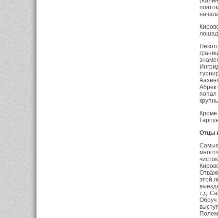
(Калин
поэтом
начал
Кировс
лошаде
Некото
границ
знамен
Ингрид
турнир
Аахена
Абрек 
попал 
крупны
Кроме 
Гарпун
Отцы 
Самые
многоч
чисток
Киров
Отважн
этой л
выездк
т.д. С
Обруч 
выступ
Полеми