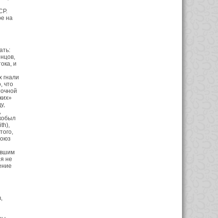
СР.
ре на
ать:
нцов,
ока, и
х гнали
, что
точной
ких»
ду,
,
 кобыл
th),
того,
Союз
авшим
я не
ение
,