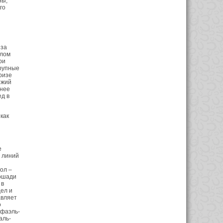
ны,
го
 за
длом
ри
крупные
ризе
ыжий
днее
ед в
как
е
 линий
ол –
Лошади
 в
ел и
авляет
о
афаэль-
аль-