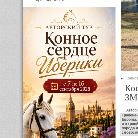
Иранское золото
←
Конноз
Кон
ЗМ
Автор
Тракенен
Европы, 
и в трое
порода н
словосоч