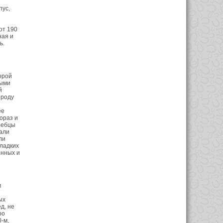
пус,
от 190
ная и
ь.
орой
тыми
й
ороду
ее
ораз и
ребцы
али
ли
ладких
енных и
м
ых
д, не
ро
-м,