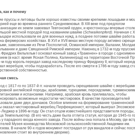
, как и почему
ие пруссы и литовцы были хорошо известны своими крепкими лошадьми и м
рией еще во времена раннего Средневековья. В XIII веке под предлогом
анизации их земли завоевал Тевтонский орден, и крестоносцы впервые стол
льшой местной породой под названием швайке (
Schwaikenpferd).
Начиная с X
рыцари использовали ее для военных нужд, а позднее потомки швайке работа
на фермерских хозяйствах. В XVI и XVII веках местную породу активно скрещи
ми, завезенными из Речи Посполитой, Османской империи, Валахии, Молдав
львании и даже Священной Римской империи. Наконец в 1732-м году прусски
 Фридрих Вильгельм I основал конный завод «Тракенен» в городе с одноиме
ием (в наст. время Ясная Поляна, Калининград) на территории Восточной Пр
-м году король передал завод наследному принцу Фридриху II, который неред
ал жеребцов, чтобы подзаработать. После его смерти в 1786-м году завод ст
рственной собственностью.
чая смесь
од с 1817-го по 1837-й гг. начали проводить скрещивание швайке с жеребцам
ровной английской породы, арабскими, турецкими, персидскими, туркменским
итанскими и испанскими. Например, арабская кровь приливалась, чтобы
сировать возможные недостатки чистокровок. В качестве производителей
зовали даже двух дончаков. Особое влияние на формирование тракененской
ы оказал чистокровный жеребец Перфекционист, который выиграл Эпсомское
-Леджер в 1896-м году. Он стал отцом известнейшего представителя породы,
а Темпельхютер. (В его честь даже была отлита статуя, которая до 1945-го г
 у парадного входа конного завода. После войны она попала в Москву, где вс
телей Музея коневодства Московской сельскохозяйственной Академии им.
зева. В начале 90-х годов монумент пострадал от рук вандалов и сейчас пос
новления стоит во внутреннем дворике).