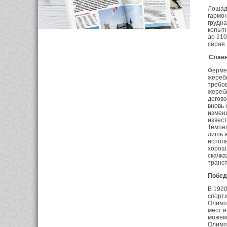
Лошаде
гармон
грудна
копытн
до 210
серая.
Славн
Фермер
жеребц
требов
жеребц
догово
вновь 
измен
извест
Темпел
лишь а
испол
хорош
скачка
транс
Побед
В 1920
спорти
Олимпи
мест н
можем
Олимпи