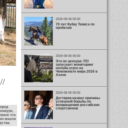
2026-08-06 00:00
70 лет Кубку Тевиса по
пробегам
2026-08-06 00:00
Это не цензура: FEI
запускает мониторинг
онлайн-угроз на
Чемпионате мира 2026 в
Ахене
//
2026-08-05 00:00
Дегтярев назвал причины
успешной борьбы по
возвращению российских
пород
спортсменов
конкуре,
тране эта
чно вошли
дства.