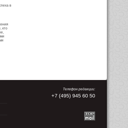
спеха в
жения
, кто
е,
ими
ми
Телефон редакции:
+7 (495) 945 60 50