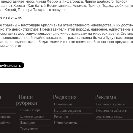
 представляет кросс линий Ферро и Пифагораза. Линию арабского Прибоя
авляет Хорват (Хан батый-Воспитанница-Альмокс Принц). Подход добился у
е, Хоккей, Принц и Пахарь – в конкуре.
е из лучших
е тракены – настоящие бриллианты отечественного коневодства, и их дости
но это демонстрируют. Представители этой породы, наверное, единственные
составить достойную конкуренцию «иностранцам» на мировой арене. Сильны
 выносливые, необычайно красивые – тракены всегда были и будут настоящ
ми, прирожденными победителями и в то же время необыкновенно преданны
ми человека.
я
Наши
Редакция
Реклама
рубрики
О компании
Реклама в журнале
Конный спорт
История создания
Реклама на сайте и в
Коннозаводство
социальных сетях
нников
Редакция
Ипподром
событий
Наши партнеры
Самоучитель