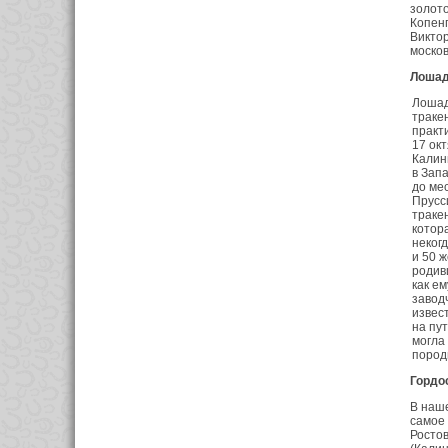
золото
Копенг
Виктор
москов
Лошад
Лошад
траке
практ
17 ок
Калин
в Зап
до ме
Прусс
траке
котор
неког
и 50 
родивш
как е
завод
извес
на пу
могла
пород
Гордо
В наше
самое 
Ростов