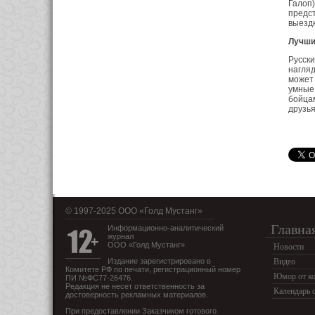
Галоп)
предст
выездк
Лучши
Русски
нагляд
может 
умные,
бойца
друзья
© 1997-2025 OOO «Голд Мустанг»
Главна
Информационно-аналитический
журнал
ООО «Голд Мустанг»
Новости
Издание зарегистрировано в
Видео
Комитете РФ по печати, регистрационный номер
Юмор от ко
ПИ №ФС77-26476.
Редакция не несет ответственность за
Календарь 
достоверность рекламных материалов.
При предоставлении Заказчиком готового