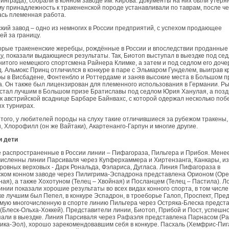
инграда), собрали в конном заводе им. Кирова. Документы на них были утеря
у принадлежность к тракененской породе устанавливали по таврам, после че
ась племенная работа.
кий завод – одно из немногих в России предприятий, с успехом продающее
й за границу.
рые тракененские жеребцы, рождённые в России и впоследствии проданные
у, показали выдающиеся результаты. Так, Биотоп выступал в выездке под се
итого немецкого спортсмена Райнера Климке, а затем и под седлом его доче
. Альмокс Принц отличился в конкуре в паре с Эльмаром Гунделем, выиграв 
ы в Висбадене, Фонтенбло и Роттердаме и заняв высокие места в Большом п
. Он также был лицензирован для племенного использования в Германии. Р
стал лучшим в Большом призе Братиславы под седлом Юрия Ханулая, а поз
к австрийской всаднице Барбаре Байнвахс, с которой одержал несколько поб
х турнирах.
того, у любителей породы на слуху такие отличившиеся за рубежом тракены, 
, Хлорофилл (он же Вайтаки), Акартенанго-Гарпун и многие другие.
и дети
 распространенные в России линии – Пифагораза, Пильгера и Прибоя. Мене
исленны линии Парсиваля через Купферхаммера и Хиртензанга, Канкары, из
ровных верховых - Дарк Рональда, Фэлариса, Дугласа. Линия Пифагораза в
ском конном заводе через Пилигрима-Эспадрона представлена Орионом (Оре
ая), а также Хохотуном (Телец – Хвойная) и Посланцем (Телец – Пастила). 
инии показали хорошие результаты во всех видах конного спорта, в том числе
е лучшим был Пепел, в конкуре Эспадрон, в троеборье Галоп, Проспект, Пред
амую многочисленную в спорте линию Пильгера через Остряка-Блеска предст
(Блеск-Ольха-Хоккей). Представители линии, Биотоп, Прибой и Пост, успешн
али в выездке. Линия Парсиваля через Рафаэля представлена Парнасом (Р
ка-Эол), хорошо зарекомендовавшим себя в конкуре. Пасхаль (Хемфрис-Пиг