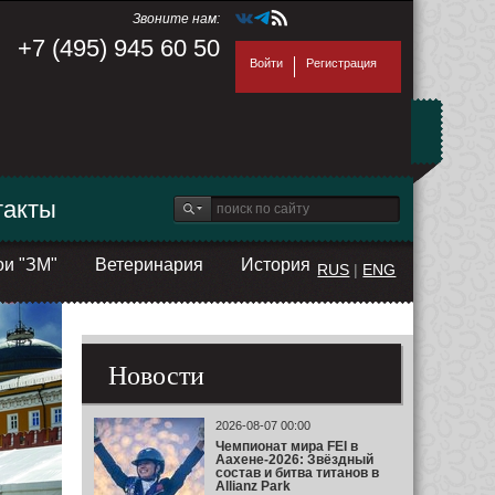
Звоните нам:
+7 (495) 945 60 50
Войти
Регистрация
такты
ои "ЗМ"
Ветеринария
История
RUS
|
ENG
Новости
2026-08-07 00:00
Чемпионат мира FEI в
Аахене-2026: Звёздный
состав и битва титанов в
Allianz Park