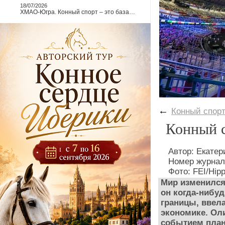
18/07/2026
ХМАО-Югра. Конный спорт – это база…
←
Конный спор
Конный с
Автор: Екатер
Номер журнал
Фото: FEI/Hipp
Мир изменился 
он когда-нибу
границы, ввел
экономике. Ол
событием план