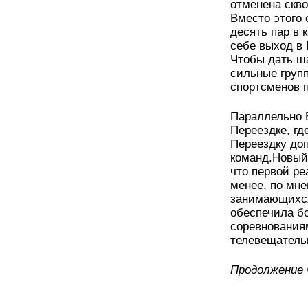
отменена скво
Вместо этого 
десять пар в 
себе выход в 
Чтобы дать ша
сильные груп
спортсменов п
Параллельно 
Переездке, гд
Переездку до
команд.Новый
что первой ре
менее, по мн
занимающихся
обеспечила бо
соревнования
телевещательн
Продолжение 