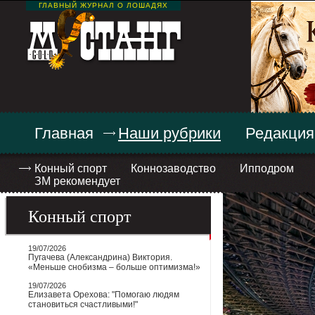
ГЛАВНЫЙ ЖУРНАЛ О ЛОШАДЯХ
Главная
Наши рубрики
Редакция
Конный спорт
Коннозаводство
Ипподром
ЗМ рекомендует
Конный спорт
19/07/2026
Пугачева (Александрина) Виктория.
«Меньше снобизма – больше оптимизма!»
19/07/2026
Елизавета Орехова: "Помогаю людям
становиться счастливыми!"