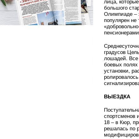
лица, которы
большого стар
Олимпиаде – э
популярен не 
«добровольно
пенсионерами
Среднесуточна
градусов Цел
лошадей. Все
боевых полях
установки, р
ролировалось
сигнализиров
ВЫЕЗДКА
Поступательн
спортсменов и
18 – в Кюр, п
решалась по 
модифицирова