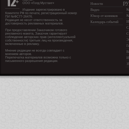
ру
ООО «Голд Мустанг»
Новости
К
Издание зарегистрировано в
Видео
Комитете РФ по печати, регистрационный номер
К
Юмор от конников
ПИ №ФС77-26476.
Редакция не несет ответственность за
И
Календарь событий
достоверность рекламных материалов.
С
При предоставлении Заказчиком готового
рекламного макета, Заказчик гарантирует
С
соблюдение авторских прав (интеллектуальной
Э
собственности) третьих лиц на произведения,
включенные в рекламу.
Г
Мнение редакции не всегда совпадает с
В
мнением авторов.
Перепечатка материалов возможна только с
И
письменного разрешения редакции.
З