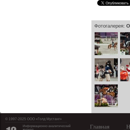
Фотогалерея:
О
© 1997-2025 OOO «Голд Мустанг»
Главная
Н
Информационно-аналитический
журнал