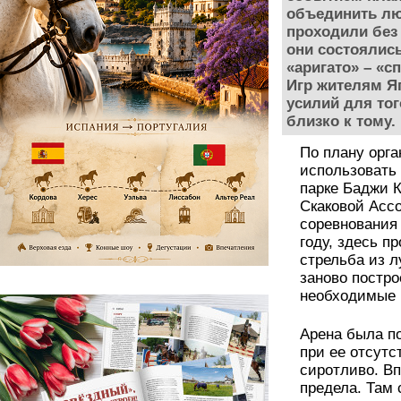
объединить лю
проходили без 
они состоялис
«аригато» – «с
Игр жителям Я
усилий для тог
близко к тому.
По плану орга
использовать
парке Баджи 
Скаковой Асс
соревнования 
году, здесь п
стрельба из л
заново постро
необходимые
Арена была по
при ее отсут
сиротливо. Вп
предела. Там