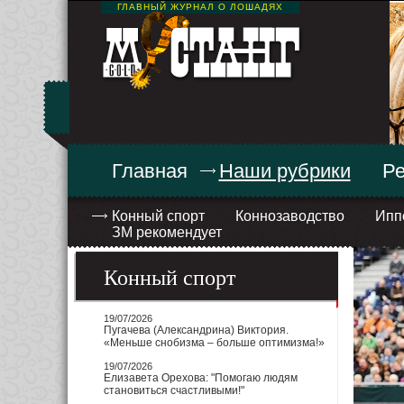
ГЛАВНЫЙ ЖУРНАЛ О ЛОШАДЯХ
Главная
Наши рубрики
Ре
Конный спорт
Коннозаводство
Ипп
ЗМ рекомендует
Конный спорт
19/07/2026
Пугачева (Александрина) Виктория.
«Меньше снобизма – больше оптимизма!»
19/07/2026
Елизавета Орехова: "Помогаю людям
становиться счастливыми!"