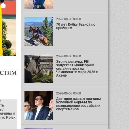
2026-08-06 00:00
70 лет Кубку Тевиса по
пробегам
2026-08-06 00:00
Это не цензура: FEI
запускает мониторинг
онлайн-угроз на
остям
Чемпионате мира 2026 в
Ахене
2026-08-05 00:00
Дегтярев назвал причины
у
успешной борьбы по
сть
возвращению российских
спортсменов
был
ричины и
что Rolex