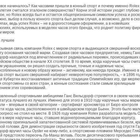
 все начиналось? Как часовики пришли в конный спорт и почему именно Rolex
летия считался эталоном совершенства? Корни этой истории уходят глубоко
е, но Rolex всегда был и остается общепризнанным символом успеха и роск
но, выбор в пользу конного спорта был делом случая, а возможно, дело в сх
пах, ведь успех Rolex – не в дорогостоящем оформлении, а в новейших
огиях, используемых в моделях часов этого бренда, что роднит политику фир
м миром.
о лучшее
ывная связь компании Rolex с миром спорта и выдающихся свершений восхо
у основания часовой марки. Создавая свое часовое предприятие, немец Ган
дорф находился под впечатлением от радикальных перемен, происходивших 
йском обществе в начале ХХ столетия. В то время, когда наручные часы счит
м украшением, он решил создать прочные, точные и надежные часы,
собленные к новому образу жизни – активному, как никогда прежде. Именно в
ка спорт высших свершений набирает невероятную популярность, – в 1896 го
е Кубертен восстанавливает антич­ные традиции Олимпийских игр, где меряю
 спортсмены со всех стран, а конные состязания стали самым зрелищным
нием этих соревнований.
овленный спортивными амбициями Ганс Вильсдорф стремится в своем часов
татуса лучшего из лучших. Именно для этого в 1910 году наручные часы марк
ли – впервые в своей категории – сертификат хронометра от Бюро контроля
ти хода часов, расположенного в швейцарском городе Бьенн. Этого было мал
рогресс не стоял на месте. В 1926 году компания Rolex разработала модель O
 в мире наручные часы, ставшие водонепроницаемыми благодаря корпусу,
енному оригинальной запатентованной системой привинчиваемых безеля, кр
ой головки. Для демон­страции серьезности своего изо­бретения год спустя Га
орф вручил часы Oyster не кому-либо, а спортсменке-пловчихе Мерседес Гля
й предстояло пересечь Ла-Манш вплавь. После десятичасового пребывания 
родолжали прекрасно работать. Так, молодая англичанка помогла