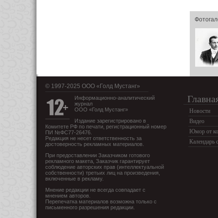
Фотогал
© 1997-2025 OOO «Голд Мустанг»
Главна
Информационно-аналитический
журнал
ООО «Голд Мустанг»
Новости
Издание зарегистрировано в
Видео
Комитете РФ по печати, регистрационный номер
Юмор от ко
ПИ №ФС77-26476.
Редакция не несет ответственность за
Календарь 
достоверность рекламных материалов.
При предоставлении Заказчиком готового
рекламного макета, Заказчик гарантирует
соблюдение авторских прав (интеллектуальной
собственности) третьих лиц на произведения,
включенные в рекламу.
Мнение редакции не всегда совпадает с
мнением авторов.
Перепечатка материалов возможна только с
письменного разрешения редакции.