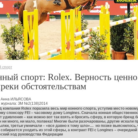
 спорт
ный спорт: Rolex. Верность ценн
реки обстоятельствам
: Анна ИЛЬЯСОВА
 журнала: ЗМ №2(138)2014
д компания Rolex поразила весь мир конного спорта, уступив место новом
му спонсору FEI – часовому дому Longines. Сначала конная общественно
т удивления – как можно вот так взять и бросить сферу, в которую бренд 
 ни много, ни мало, полвека! Многие были разочарованы, другие искали п
лки, третьи умничали – «все давно к тому шло»… но позже выяснилось, 
 собирается уходить из этой сферы, а контракт FEI с Longines – очередной
еский ход руководства Федерации