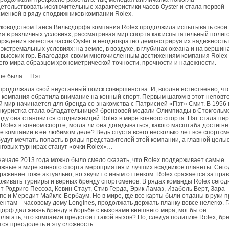
етельствовать исключительные характеристики часов Oyster и стала первой
менкой в ряду сподвижников компании Rolex.
уководством Ганса Вильсдорфа компания Rolex продолжила испытывать свои
я в различных условиях, рассматривая мир спорта как испытательный полиг
рждения качества часов Oyster и неоднократно демон­стрируя их надежность 
экстремальных условиях: на земле, в воздухе, в глубинах океана и на вершин
высоких гор. Благодаря своим многочисленным достижениям компания Rolex
его мира образцом хронометрической точности, прочности и надежности.
ле была… Пэт
продолжала свой неустанный поиск совершен­ства. И, вполне естественно, чт
 компания обратила внимание на конный спорт. Первым шагом в этот непов
 мир начинается для бренда со знакомства с Патрисией «Пэт» Смит. В 1956 
нкуристка стала обладательницей бронзовой медали Олимпиады в Стокгольме
оду она становится сподвижницей Rolex в мире конного спорта. Пэт стала пе
Rolex в конном спорте, могла ли она догадываться, какого масштаба достигне
е компании в ее любимом деле? Ведь спустя всего несколько лет все спортс
удут мечтать попасть в ряды представителей этой компании, а главной цель
говых турнирах станут «очки Rolex»…
ачале 2013 года можно было смело сказать, что Rolex поддер­живает самые
жные в мире конного спорта мероприятия и лучших всадников планеты. Сего
ражение тоже актуально, но звучит с иным оттенком: Rolex сражается за пра
живать турниры и верных бренду спортсменов. В рядах команды Rolex сегод
т Родриго Пессоа, Кевин Стаут, Стив Герда, Эрик Ламаз, Изабель Верт, Зара
с и Мередит Майклс-Бербаум. Но в мире, где все карты были отданы в руки 
ентам – часовому дому Longines, продолжать держать планку вовсе нелегко. 
орф дал жизнь бренду в борьбе с вызовами внешнего мира, мог бы он
лагать, что компании предстоит такой вызов? Но, следуя политике Rolex, бр
ся преодолеть и эту сложность.