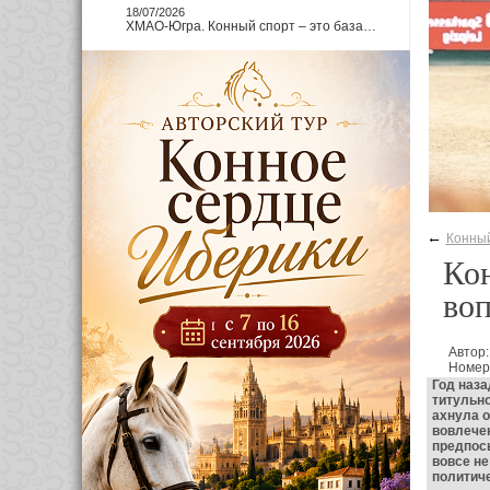
18/07/2026
ХМАО-Югра. Конный спорт – это база…
←
Конный
Кон
воп
Автор
Номер
Год наза
титульно
ахнула о
вовлечен
предпосы
вовсе не
политич