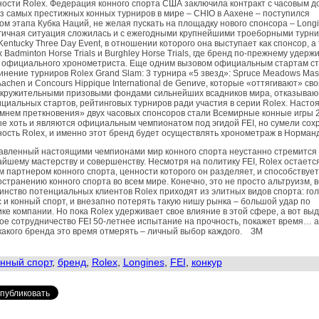
ости Rolex. Федерация конного спорта США заключила контракт с часовым д
з самых престижных конных турниров в мире – CHIO в Аахене – поступился
ом этапа Кубка Наций, не желая пускать на площадку нового спонсора – Longi
гичная ситуация сложилась и с ежегодными крупнейшими троеборными турн
Kentucky Three Day Event, в отношении которого она выступает как спонсор, а
x Badminton Horse Trials и Burghley Horse Trials, где бренд по-прежнему удерж
с официального хронометри­ста. Еще одним вызовом официальным стартам с
нение турниров Rolex Grand Slam: 3 турнира «5 звезд»: Spruce Meadows Mast
achen и Concours Hippique International de Genиve, которые «оттягивают» св
окружительными призовыми фондами сильнейших всадников мира, отказыва
циальных стартов, рейтинговых турниров ради участия в серии Rolex. Наст
мнем преткновения» двух часовых спонсоров стали Всемирные конные игры 
е хоть и являются официальным чемпионатом под эгидой FEI, но сумели сох
ость Rolex, и именно этот бренд будет осуществлять хронометраж в Норман
авленный настоящими чемпионами мир конного спорта неустанно стремится 
йшему мастерству и совершенству. Несмотря на политику FEI, Rolex остаетс
 партнером конного спорта, ценности которого он разделяет, и способствует
странению конного спорта во всем мире. Конечно, это не просто альтруизм, 
нство потенциальных клиентов Rolex приходят из элитных видов спорта: гол
 и конный спорт, и внезапно потерять такую нишу рынка – большой удар по
ке компании. Но пока Rolex удерживает свое влияние в этой сфере, а вот вы
ое сотрудничество FEI 50-летнее испытание на прочность, покажет время… а
какого бренда это время отмерять – личный выбор каждого. ЗМ
нный спорт
,
бренд
,
Rolex
,
Longines
,
FEI
,
конкур