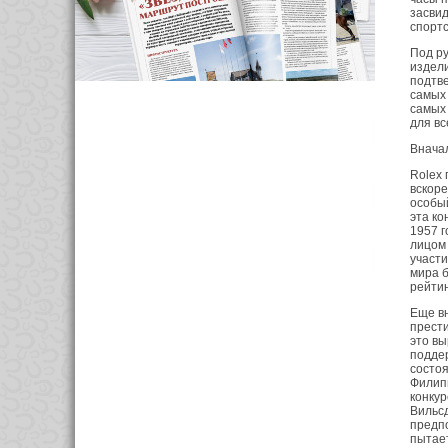
засвид
спортс
Под р
издели
подтве
самых 
самых 
для вс
Внача
Rolex 
вскоре
особый
эта ко
1957 г
лицом 
участи
мира б
рейтин
Еще вн
прести
это вы
поддер
состоя
Филипп
конкур
Вильсд
предпо
пытает