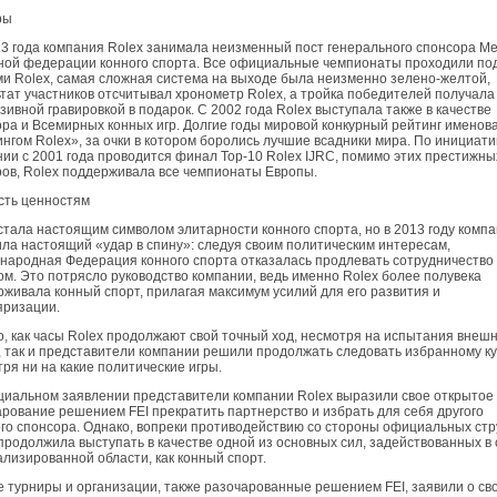
ры
3 года компания Rolex занимала неизменный пост генерального спонсора М
ной федерации конного спорта. Все официальные чемпионаты проходили по
и Rolex, самая сложная система на выходе была неизменно зелено-желтой,
тат участников отсчитывал хронометр Rolex, а тройка победителей получала
зивной гравировкой в подарок. С 2002 года Rolex выступала также в качестве
ра и Всемирных конных игр. Долгие годы мировой конкурный рейтинг именов
н­гом Rolex», за очки в котором боролись лучшие всадники мира. По инициати
ии с 2001 года проводится финал Top-10 Rolex IJRC, помимо этих престижны
ов, Rolex поддерживала все чемпионаты Европы.
сть ценностям
стала настоящим символом элитарности конного спорта, но в 2013 году комп
ла настоящий «удар в спину»: следуя своим политическим интересам,
ародная Федерация конного спорта отказалась продлевать сотрудничество 
м. Это по­трясло руководство компании, ведь именно Rolex более полувека
живала конный спорт, прилагая максимум усилий для его развития и
яризации.
, как часы Rolex продолжают свой точный ход, несмотря на испытания внеш
 так и представители компании решили продолжать следовать избранному ку
ря ни на какие политические игры.
циальном заявлении представители компании Rolex выразили свое открытое
рование решением FEI прекратить партнерство и избрать для себя другого
го спонсора. Однако, вопреки противодей­ствию со стороны официальных стр
продолжила выступать в качестве одной из основных сил, задействованных в 
лизированной области, как конный спорт.
 турниры и организации, также разочарованные решением FEI, заявили о св