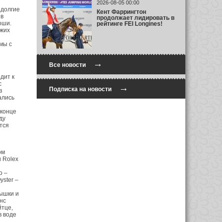
2026-08-05 00:00
 долгие
Кент Фаррингтон
 в
продолжает лидировать в
оши.
рейтинге FEI Longines!
ожих
мы с
→
Все новости
дит к
с
→
Подписка на новости
в
ались
 конце
ду
тся
ом
и Rolex
о –
yster –
ышки и
нс
йтце,
в воде