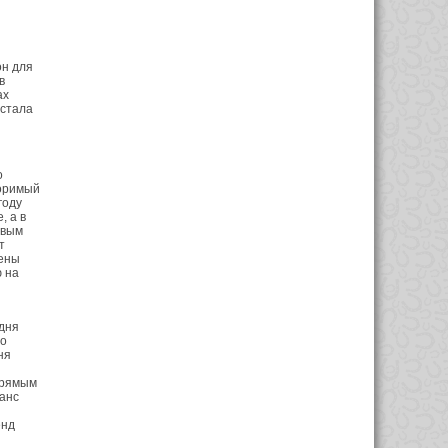
он для
в
ах
 стала
о
торимый
году
, а в
рвым
т
мены
ю на
дня
во
ня
прямым
Ганс
енд