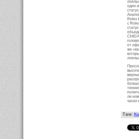
лояльн
один и
статус
Анало
Rolex 
с Role
стату
объеди
CHIO A
голов
от офи
же «ка
которы
лояльн
Просл
высоча
верным
распро
больши
теннис
полити
ли нов
часах 
Тэги:
Ко