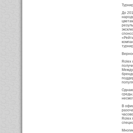
Турни
До 201
народ
цветам
резуль
эксклю
спонсо
«Рейти
компан
турнир
Верно
Rolex 
получи
Междун
брендо
поддер
попул
Однако
среды,
несмот
В офи
разоча
часово
Rolex 
специа
Многие