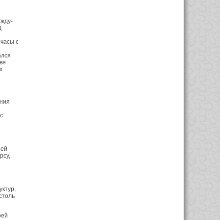
ежду­
д
 часы с
ался
ве
х
ания
с
ней
рсу,
уктур,
столь
оей