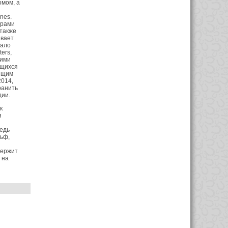
омом, а
nes.
ирами
 также
ивает
тало
ers,
оими
ющихся
оящим
2014,
ранить
дии.
к
я
ведь
ьф,
держит
 на