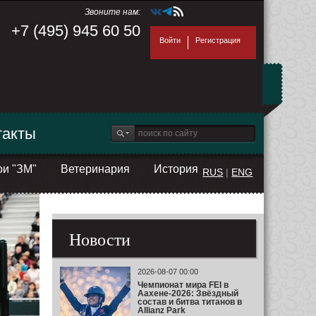
Звоните нам:
+7 (495) 945 60 50
Войти
Регистрация
такты
ои "ЗМ"
Ветеринария
История
RUS
|
ENG
Новости
2026-08-07 00:00
Чемпионат мира FEI в
Аахене-2026: Звёздный
состав и битва титанов в
Allianz Park