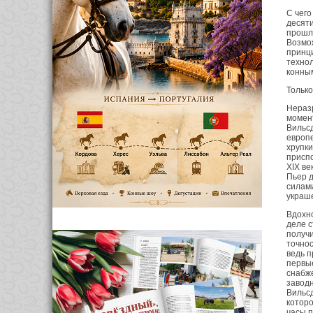
С чего
десяти
прошло
Возмож
принци
технол
конны
Тольк
Неразр
момент
Вильс
европе
хрупки
приспо
XIX ве
Пьер д
силами
украше
Вдохн
деле с
получи
точнос
ведь п
первые
снабж
заводн
Вильсд
которо
часы п