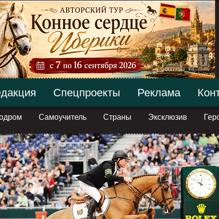
дакция
Спецпроекты
Реклама
Кон
одром
Самоучитель
Страны
Эксклюзив
Гер