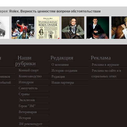
ерея:
Rolex. Верность ценностям вопреки обстоятельствам
я
Наши
Редакция
Реклама
рубрики
О компании
Реклама в журнале
Конный спорт
История создания
Реклама на сайте и в
Коннозаводство
социальных сетях
нников
Редакция
Ипподром
событий
Наши партнеры
Самоучитель
Страны
Эксклюзив
Герои "ЗМ"
Ветеринария
История
ЗМ рекомендует