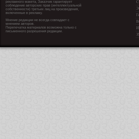
рекламного макета, Заказчик гарантирует
С
соблюдение авторских прав (интеллектуальной
Э
собственности) третьих лиц на произведения,
включенные в рекламу.
Г
Мнение редакции не всегда совпадает с
В
мнением авторов.
Перепечатка материалов возможна только с
И
письменного разрешения редакции.
З