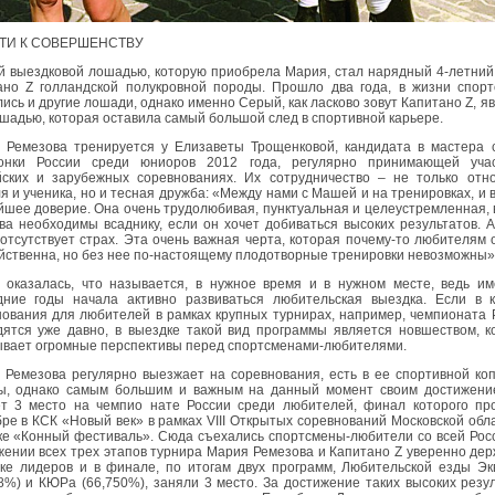
ТИ К СОВЕРШЕНСТВУ
й выездковой лошадью, которую приобрела Мария, стал нарядный 4-летни
ано Z голландской полукровной породы. Прошло два года, в жизни спорт
ись и другие лошади, однако именно Серый, как ласково зовут Капитано Z, я
шадью, которая оставила самый большой след в спортивной карьере.
 Ремезова тренируется у Елизаветы Трощенковой, кандидата в мастера с
онки России среди юниоров 2012 года, регулярно принимающей уча
йских и зарубежных соревнованиях. Их сотрудничество – не только отн
я и ученика, но и тесная дружба: «Между нами с Машей и на тренировках, и 
шее доверие. Она очень трудолюбивая, пунктуальная и целеустремленная, 
ва необходимы всаднику, если он хочет добиваться высоких результатов. 
тсутствует страх. Эта очень важная черта, которая почему-то любителям
йственна, но без нее по-настоящему плодотворные тренировки невозможны»
 оказалась, что называется, в нужное время и в нужном месте, ведь им
дние годы начала активно развиваться любительская выездка. Если в к
ования для любителей в рамках крупных турнирах, например, чемпионата 
дятся уже давно, в выездке такой вид программы является новшеством, 
ывает огромные перспективы перед спортсменами-любителями.
 Ремезова регулярно выезжает на соревнования, есть в ее спортивной ко
ы, однако самым большим и важным на данный момент своим достижени
ет 3 место на чемпио нате России среди любителей, финал которого пр
ре в КСК «Новый век» в рамках VIII Открытых соревнований Московской обл
ке «Конный фестиваль». Сюда съехались спортсмены-любители со всей Рос
ении всех трех этапов турнира Мария Ремезова и Капитано Z уверенно де
йке лидеров и в финале, по итогам двух программ, Любительской езды Э
8%) и КЮРа (66,750%), заняли 3 место. За достижение таких высоких резу