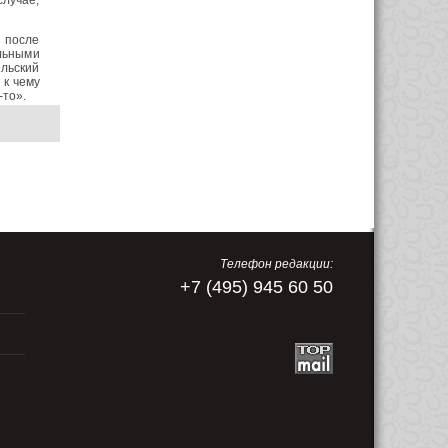
случае,
 после
льными
ельский
 к чему
-то».
Телефон редакции:
+7 (495) 945 60 50