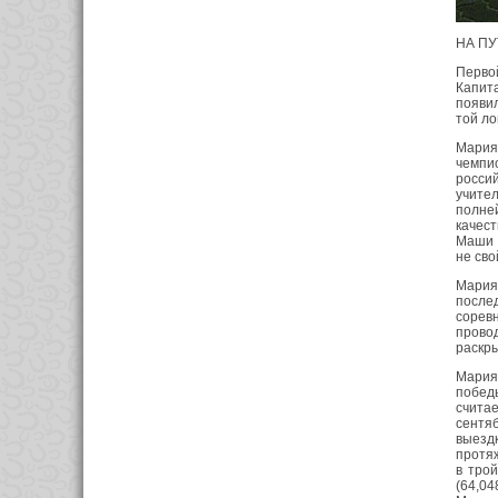
НА ПУ
Перво
Капит
появил
той ло
Мария
чемпи
росси
учител
полней
качест
Маши о
не сво
Мария
после
соревн
прово
раскр
Мария
побед
счита
сентяб
выезд
протяж
в тро
(64,04