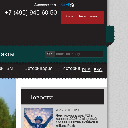
Звоните нам:
+7 (495) 945 60 50
Войти
Регистрация
такты
ои "ЗМ"
Ветеринария
История
RUS
|
ENG
Новости
2026-08-07 00:00
Чемпионат мира FEI в
Аахене-2026: Звёздный
состав и битва титанов в
Allianz Park