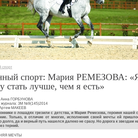
 спорт
нный спорт: Мария РЕМЕЗОВА: «
у стать лучше, чем я есть»
: Анна ГОРБУНОВА
 журнала: ЗМ №9(145)2014
 Артем МАКЕЕВ
онники о лошадях грезили с детства, и Мария Ремезова, героиня нашей с
ние. Только, в отличие от многих, исполнения своей мечты ей пришло
 долго, да и верный путь нашелся далеко не сразу. Но дорога к звездам н
ез терний.
НЯЯ МЕЧТЫ