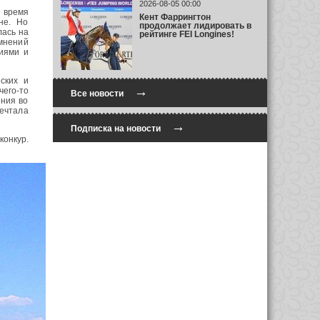
2026-08-05 00:00
 время
Кент Фаррингтон
не. Но
продолжает лидировать в
лась на
рейтинге FEI Longines!
омнений
циями и
ских и
→
его-то
Все новости
ения во
мечтала
→
Подписка на новости
конкур.