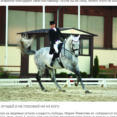
искренне благодарит свою наставницу: «Если бы не Лиза, ничего этого не бы
 ЛУЧШЕЙ И НЕ ПОХОЖЕЙ НИ НА КОГО
ря на видимые успехи и радость победы, Мария Ремезова не собирается п