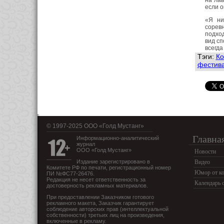
на лав
если о
«Я ни
сорев
подход
вид сп
всегда
Тэги:
Ко
фестив
© 1997-2025 OOO «Голд Мустанг»
Главна
Информационно-аналитический
журнал
ООО «Голд Мустанг»
Новости
Издание зарегистрировано в
Видео
Комитете РФ по печати, регистрационный номер
Юмор от ко
ПИ №ФС77-26476.
Редакция не несет ответственность за
Календарь 
достоверность рекламных материалов.
При предоставлении Заказчиком готового
рекламного макета, Заказчик гарантирует
соблюдение авторских прав (интеллектуальной
собственности) третьих лиц на произведения,
включенные в рекламу.