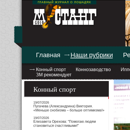
ГЛАВНЫЙ ЖУРНАЛ О ЛОШАДЯХ
Главная
Наши рубрики
Ре
Конный спорт
Коннозаводство
Ипп
ЗМ рекомендует
Конный спорт
19/07/2026
Пугачева (Александрина) Виктория.
«Меньше снобизма – больше оптимизма!»
19/07/2026
Елизавета Орехова: "Помогаю людям
становиться счастливыми!"