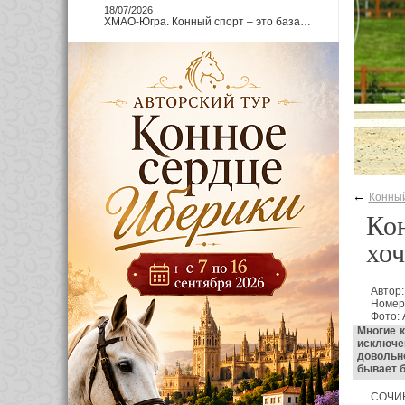
18/07/2026
ХМАО-Югра. Конный спорт – это база…
←
Конный
Ко
хоч
Автор
Номер
Фото:
Многие к
исключе
довольно
бывает б
СОЧИ