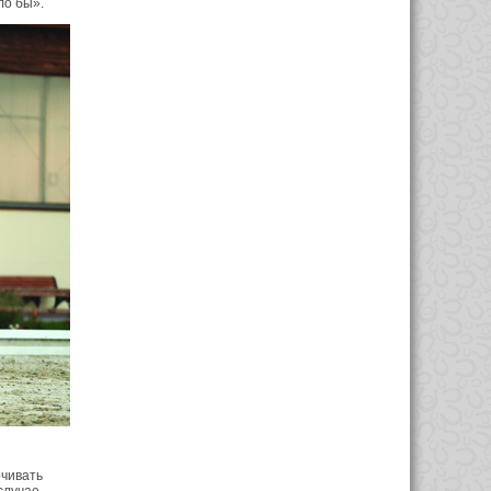
ло бы».
очивать