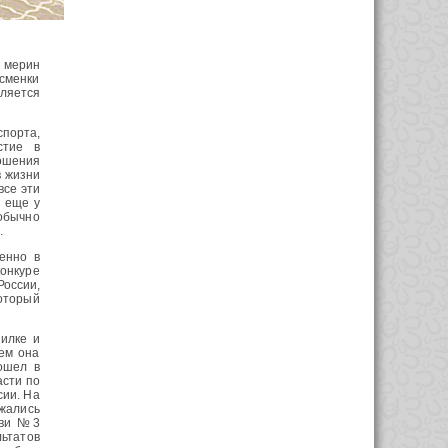
й мерин
сменки
вляется
порта,
стие в
ошения
в жизни
все эти
А еще у
 обычно
.
енно в
онкуре
России,
который
пилке и
ем она
ошел в
асти по
сии. На
ржались
кви №3
льтатов