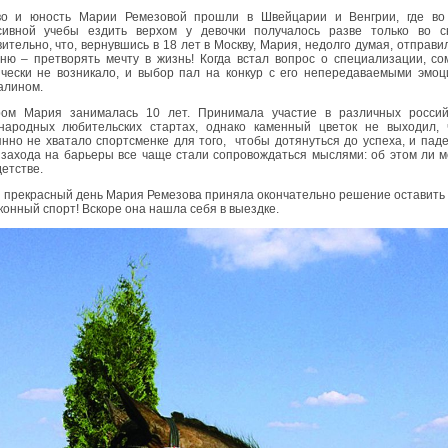
во и юность Марии Ремезовой прошли в Швейцарии и Венгрии, где во
сивной учебы ездить верхом у девочки получалось разве только во с
ительно, что, вернувшись в 18 лет в Москву, Мария, недолго думая, отправи
ню – претворять мечту в жизнь! Когда встал вопрос о специализации, с
ически не возникало, и выбор пал на конкур с его непередаваемыми эмо
алином.
ром Мария занималась 10 лет. Принимала участие в различных россий
народных любительских стартах, однако каменный цветок не выходил, ч
нно не хватало спортсменке для того, чтобы дотянуться до успеха, и пад
 захода на барьеры все чаще стали сопровождаться мыслями: об этом ли 
детстве.
 прекрасный день Мария Ремезова приняла окончательно решение оставить 
конный спорт! Вскоре она нашла себя в выездке.