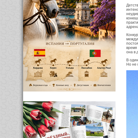
Детст
интен
неудив
конюш
практ
адрен
Конку
между
постоя
время
она в 
В один
Но не 