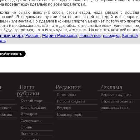
рах, ведь даже 1 место для нее будет понастоящему первым только в том 
на проедет езду идеально по всем параметрам.
когда не бываю довольна собой, своей ездой, когда слезаю с лошади
нований. Я недовольна руками или ногами, своей посадкой или неправи
ами к элементам. Но идеалов в конном спорте у меня нет, потому что любит
орта и профессиональный – это две абсолютно разные вещи. Единственное,
 я буду стремиться, – это стать лучше, чем я есть. Но не стать похожей на кого
нный спорт
,
Россия
,
Мария Ремезова
,
Новый век
,
выездка
,
Конный
аль
я
Наши
Редакция
Реклама
рубрики
О компании
Реклама в журнале
Конный спорт
История создания
Реклама на сайте и в
Коннозаводство
социальных сетях
нников
Редакция
Ипподром
событий
Наши партнеры
Самоучитель
Страны
Эксклюзив