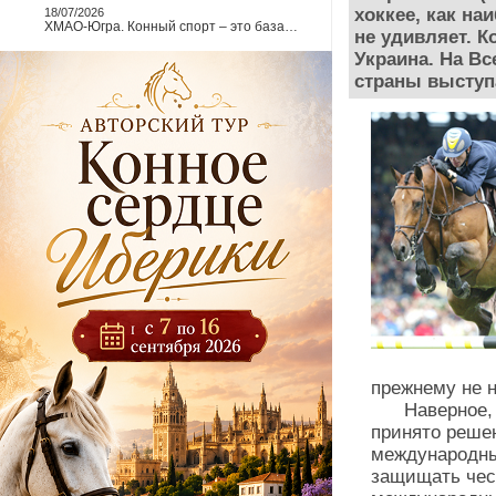
хоккее, как на
18/07/2026
ХМАО-Югра. Конный спорт – это база…
не удивляет. 
Украина. На Вс
страны выступа
прежнему не 
Наверное, по
принято реше
международны
защищать чес