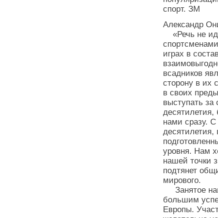
спорт. ЗМ
Александр Он
«Речь не идё
спортсменами
играх в соста
взаимовыгодн
всадников яв
сторону в их 
в своих пред
выступать за 
десятилетия, 
нами сразу. С
десятилетия, 
подготовленны
уровня. Нам х
нашей точки з
подтянет общи
мирового.
Занятое нами
большим успе
Европы. Учас