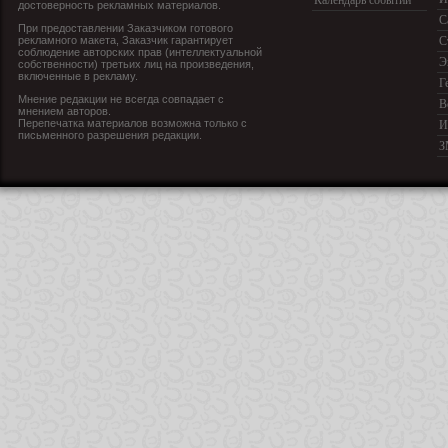
Календарь событий
достоверность рекламных материалов.
С
При предоставлении Заказчиком готового
рекламного макета, Заказчик гарантирует
С
соблюдение авторских прав (интеллектуальной
Э
собственности) третьих лиц на произведения,
включенные в рекламу.
Г
Мнение редакции не всегда совпадает с
В
мнением авторов.
Перепечатка материалов возможна только с
И
письменного разрешения редакции.
З