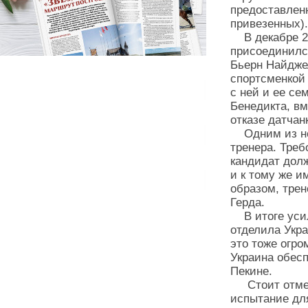
предоставлен
привезенных).
В декабре 20
присоединилс
Бьерн Найджел
спортсменкой
с ней и ее се
Бенедикта, в
отказе датчан
Одним из не
тренера. Тре
кандидат дол
и к тому же и
образом, тре
Герда.
В итоге усил
отделила Укра
это тоже огро
Украина обесп
Пекине.
Стоит отмети
испытание дл