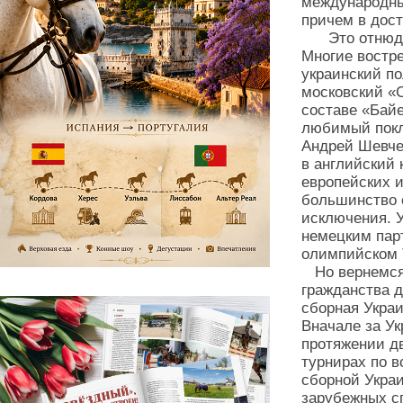
международны
причем в дост
Это отнюдь н
Многие востр
украинский п
московский «
составе «Байе
любимый покл
Андрей Шевче
в английский 
европейских и
большинство 
исключения. 
немецким пар
олимпийском Т
Но вернемся к
гражданства д
сборная Украи
Вначале за У
протяжении д
турнирах по в
сборной Украи
зарубежных с