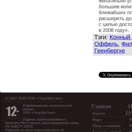
желательно у
большее коли
ближайших пла
расширить до 
с целью дост
в 2008 году».
Тэги:
Конный 
Оффель
,
Фил
Геенбергхе
© 1997-2025 OOO «Голд Мустанг»
Главная
Н
Информационно-аналитический
журнал
ру
ООО «Голд Мустанг»
Новости
К
Издание зарегистрировано в
Видео
Комитете РФ по печати, регистрационный номер
К
Юмор от конников
ПИ №ФС77-26476.
Редакция не несет ответственность за
И