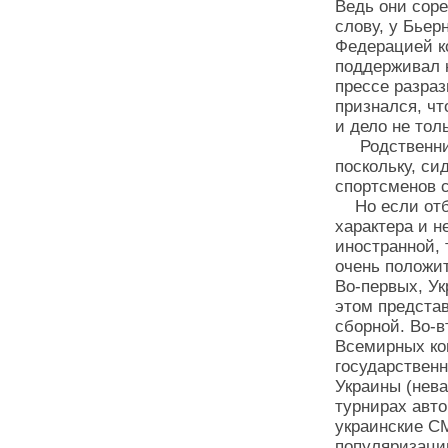
Ведь они соре
слову, у Бье
Федерацией ко
поддерживал к
прессе разраз
признался, чт
и дело не тол
Родственники
поскольку, си
спортсменов с
Но если отбр
характера и н
иностранной, 
очень положит
Во-первых, У
этом предста
сборной. Во-в
Всемирных ко
государственн
Украины (нева
турнирах авт
украинские СМ
популяризаци