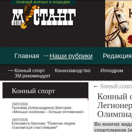
ГЛАВНЫЙ ЖУРНАЛ О ЛОШАДЯХ
Главная
Наши рубрики
Редакция
Конный спорт
Коннозаводство
Ипподром
ЗМ рекомендует
←
Конный спор
Конный спорт
Конный 
Легионер
19/07/2026
Пугачева (Александрина) Виктория.
Олимпиа
«Меньше снобизма – больше оптимизма!»
19/07/2026
Елизавета Орехова: "Помогаю людям
Во многих вида
становиться счастливыми!"
спортсменов (и