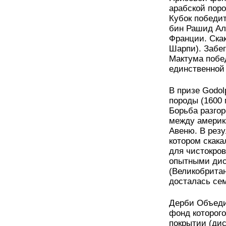
арабской поро
Кубок победи
бин Рашид Аль
Франции. Ска
Шарпи). Забег
Мактума побед
единственной 
В призе Godol
породы (1600 
Борьба разго
между америк
Авеню. В резу
котором скака
для чистокро
опытными дис
(Великобрита
досталась се
Дерби Объеди
фонд которого
покрытии (ди