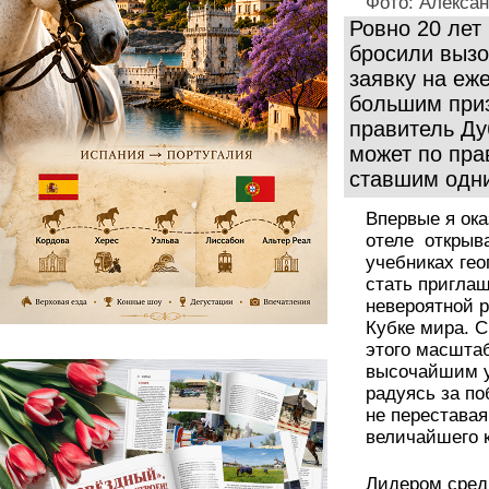
Фото: Алекса
Ровно 20 лет
бросили вызо
заявку на еж
большим при
правитель Д
может по пра
ставшим одни
Впервые я ока
отеле открыва
учебниках ге
стать приглаш
невероятной 
Кубке мира. С
этого масшта
высочайшим у
радуясь за по
не перестава
величайшего к
Лидером сред