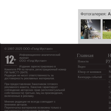
Фотогалерея:
А
© 1997-2025 OOO «Голд Мустанг»
Главная
Н
Информационно-аналитический
журнал
ру
ООО «Голд Мустанг»
Новости
К
Издание зарегистрировано в
Видео
Комитете РФ по печати, регистрационный номер
К
Юмор от конников
ПИ №ФС77-26476.
Редакция не несет ответственность за
И
Календарь событий
достоверность рекламных материалов.
С
При предоставлении Заказчиком готового
рекламного макета, Заказчик гарантирует
С
соблюдение авторских прав (интеллектуальной
Э
собственности) третьих лиц на произведения,
включенные в рекламу.
Г
Мнение редакции не всегда совпадает с
В
мнением авторов.
Перепечатка материалов возможна только с
И
письменного разрешения редакции.