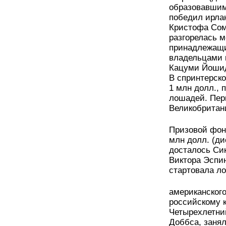
образовавшим
победил ирла
Кристофа Сом
разгорелась 
принадлежащи
владельцами 
Кацуми Йоши
В спринтерско
1 млн долл., 
лошадей. Пер
Великобритан
Призовой фонд
млн долл. (ди
досталось Си
Виктора Эспин
стартовала л
американског
российскому к
Четырехлетни
Доббса, занял