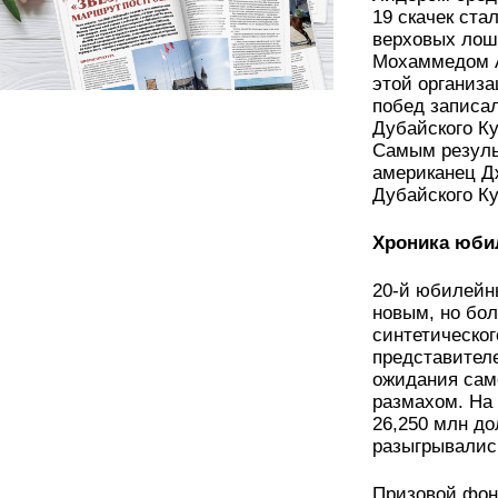
19 скачек ста
верховых лош
Мохаммедом А
этой организа
побед записал
Дубайского К
Самым резуль
американец Д
Дубайского 
Хроника ю
20-й юбилейн
новым, но бо
синтетическог
представителе
ожидания сам
размахом. На 
26,250 млн до
разыгрывалис
Призовой фонд