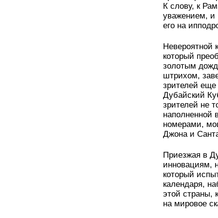
К слову, к Ра
уважением, и
его на ипподр
Невероятной 
который преоб
золотым дожд
штрихом, зав
зрителей еще
Дубайский Ку
зрителей не т
наполненной 
номерами, мо
Джона и Сант
Приезжая в Д
инновациям, н
который испы
календаря, на
этой страны,
на мировое ск