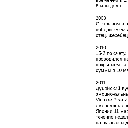
временем в 1.
6 млн долл.
2003
С отрывом в п
победителем Д
отец, жеребец 
2010
15-й по счет
проводился н
покрытием Ta
суммы в 10 м
2011
Дубайский Куб
эмоциональны
Victoire Pisa
сменялись сл
Японии 11 мар
течение неде
на рукавах и