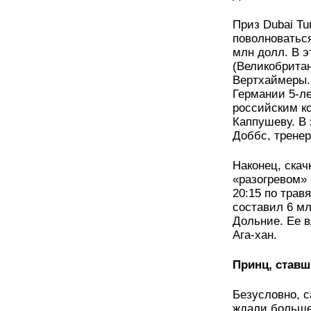
Приз Dubai Tu
поволноваться
млн долл. В 
(Великобритан
Вертхаймеры. 
Германии 5-л
российским к
Каппушеву. В 
Доббс, тренер
Наконец, скач
«разогревом» 
20:15 по трав
составил 6 мл
Дольние. Ее 
Ага-хан.
Принц, став
Безусловно, 
ждали больше 