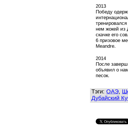
2013
Победу одерж
интернациона
тренировался 
нем жокей из 
скачке его с
6 призовое ме
Meandre.
2014
После заверш
объявил о нам
песок.
Тэги:
ОАЭ
,
Ш
Дубайский Ку