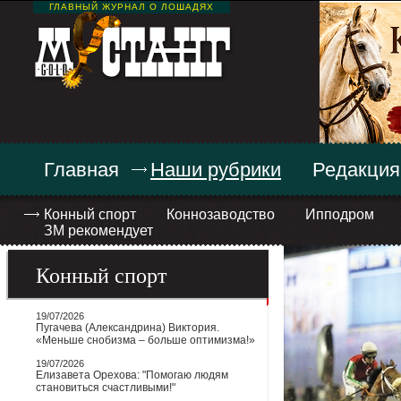
ГЛАВНЫЙ ЖУРНАЛ О ЛОШАДЯХ
Главная
Наши рубрики
Редакция
Конный спорт
Коннозаводство
Ипподром
ЗМ рекомендует
Конный спорт
19/07/2026
Пугачева (Александрина) Виктория.
«Меньше снобизма – больше оптимизма!»
19/07/2026
Елизавета Орехова: "Помогаю людям
становиться счастливыми!"