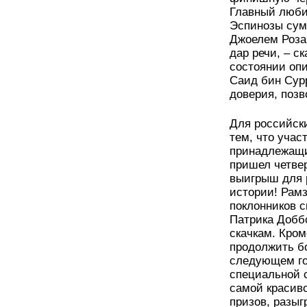
Главный люби
Эспинозы суме
Джоелем Розар
дар речи, – с
состоянии опи
Саид бин Сурр
доверия, поз
Для российск
тем, что уча
принадлежащи
пришел четве
выигрыш для 
истории! Рам
поклонников с
Патрика Доббс
скачкам. Кром
продолжить бо
следующем го
специальной 
самой красив
призов, разыг