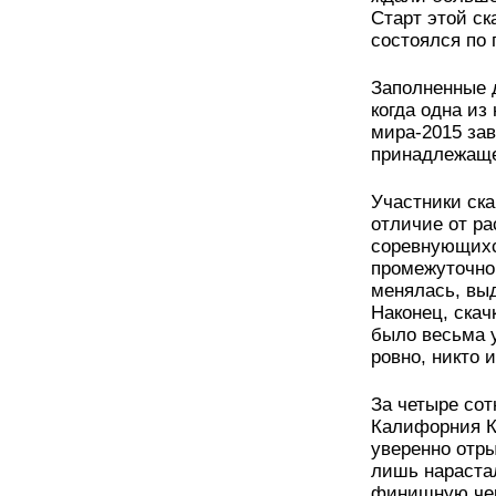
Старт этой ск
состоялся по 
Заполненные 
когда одна из
мира-2015 за
принадлежаще
Участники ска
отличие от ра
соревнующихс
промежуточног
менялась, выд
Наконец, скач
было весьма 
ровно, никто 
За четыре сот
Калифорния К
уверенно отр
лишь нарастал
финишную черт