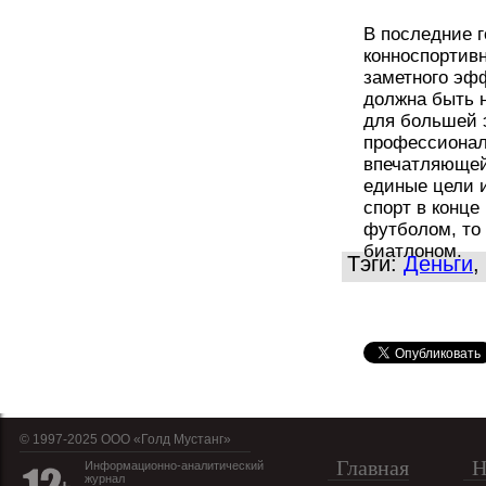
В последние 
конноспортивн
заметного эфф
должна быть н
для большей 
профессионала
впечатляющей 
единые цели и
спорт в конце
футболом, то
биатлоном.
Тэги:
Деньги
,
© 1997-2025 OOO «Голд Мустанг»
Главная
Н
Информационно-аналитический
журнал