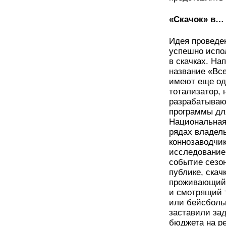
«Скачок» в…
Идея проведе
успешно испол
в скачках. На
название «Вс
имеют еще од
тотализатор, 
разрабатываю
программы для
Национальная
рядах владел
коннозаводчик
исследование,
событие сезон
публике, скач
проживающий 
и смотрящий т
или бейсболь
заставили за
бюджета на ре