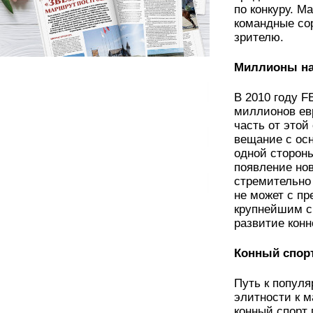
по конкуру. М
командные со
зрителю.
Миллионы на
В 2010 году F
миллионов евр
часть от этой
вещание с осн
одной стороны
появление но
стремительно
не может с п
крупнейшим с
развитие кон
Конный спор
Путь к популя
элитности к м
конный спорт 