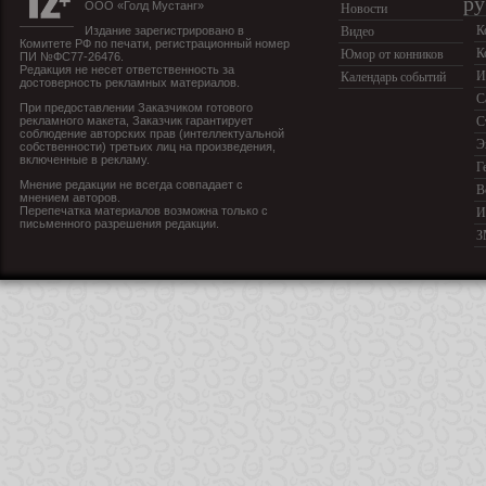
ру
ООО «Голд Мустанг»
Новости
К
Издание зарегистрировано в
Видео
Комитете РФ по печати, регистрационный номер
К
Юмор от конников
ПИ №ФС77-26476.
Редакция не несет ответственность за
И
Календарь событий
достоверность рекламных материалов.
С
При предоставлении Заказчиком готового
рекламного макета, Заказчик гарантирует
С
соблюдение авторских прав (интеллектуальной
Э
собственности) третьих лиц на произведения,
включенные в рекламу.
Г
Мнение редакции не всегда совпадает с
В
мнением авторов.
Перепечатка материалов возможна только с
И
письменного разрешения редакции.
З