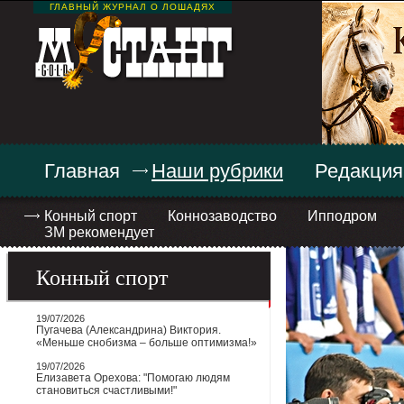
ГЛАВНЫЙ ЖУРНАЛ О ЛОШАДЯХ
Главная
Наши рубрики
Редакция
Конный спорт
Коннозаводство
Ипподром
ЗМ рекомендует
Конный спорт
19/07/2026
Пугачева (Александрина) Виктория.
«Меньше снобизма – больше оптимизма!»
19/07/2026
Елизавета Орехова: "Помогаю людям
становиться счастливыми!"