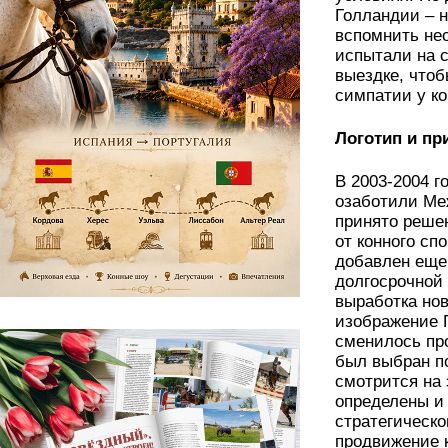
Голландии – н
вспомнить нео
испытали на с
выездке, чтоб
симпатии у ко
Логотип и пр
В 2003-2004 г
озаботили Ме
принято реше
от конного сп
добавлен еще
долгосрочной
выработка нов
изображение 
сменилось пр
был выбран п
смотрится на 
определены и 
стратегическ
продвижение 