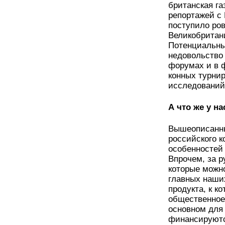
британская га
репортажей с 
поступило ров
Великобритан
Потенциальны
недовольство
форумах и в 
конных турнир
исследований
А что же у н
Вышеописанны
российского к
особенностей 
Впрочем, за 
которые можно
главных наших
продукта, к к
общественное
основном для 
финансируютс