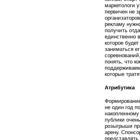
маркетологи у
первичен не з
организаторов
рекламу нужн
получить отда
единственно 
которое будет
заниматься ег
соревнований,
понять, что к
поддерживаем
которые тратя
Атрибутика
Формирование
не один год п
накопленному 
публики очен
розыгрыши пр
арену. Спонсо
представлять