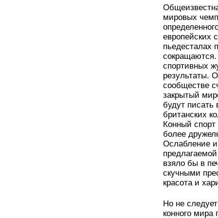
Общеизвестна
мировых чемп
определенного
европейских с
пьедесталах п
сокращаются.
спортивных ж
результаты. 
сообществе сч
закрытый миро
будут писать 
британских ко
Конный спорт 
более дружел
Ослабление и
предлагаемой
взяло бы в п
скучными прес
красота и хар
Но не следует
конного мира 