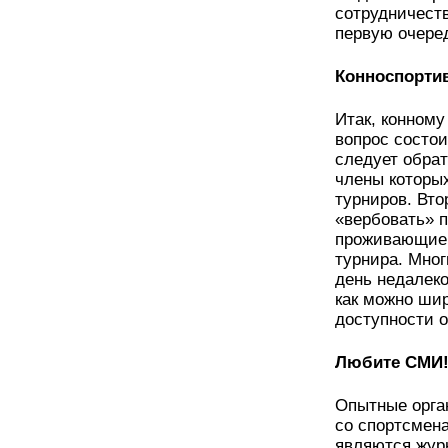
сотрудничест
первую очере
Конноспорти
Итак, конном
вопрос состои
следует обра
члены которых
турниров. Вто
«вербовать» п
проживающие 
турнира. Мног
день недалеко
как можно шир
доступности о
Любите СМИ
Опытные орган
со спортсмен
являются журн