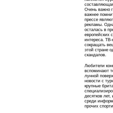
составляющая 
Очень важно 
важнее помнит
прессе являю
рекламы. Одна
осталась в п
европейских 
интереса. ТВ-
сокращать вещ
этой стране о
скандалов.
Любители кон
вспоминают те
лунной поверх
новости с тур
крупные брита
специализиро
десятков лет,
среди информ
прочих спорт