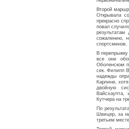
первоначальн
Второй маршр
Открывала со
прекрасно сп
повал случил
результатам 
сожалению, н
спортсменов.
В перепрыжку 
все они обо
Оболенском п
сек. Филипп 
надежды опра
Карлине, хот
двойную си
Вайсхаупта, 
Кутчера на тр
По результат
Швицер, за н
третьем мест