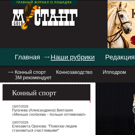
ГЛАВНЫЙ ЖУРНАЛ О ЛОШАДЯХ
Главная
Наши рубрики
Редакция
Конный спорт
Коннозаводство
Ипподром
ЗМ рекомендует
Конный спорт
19/07/2026
Пугачева (Александрина) Виктория.
«Меньше снобизма – больше оптимизма!»
19/07/2026
Елизавета Орехова: "Помогаю людям
становиться счастливыми!"