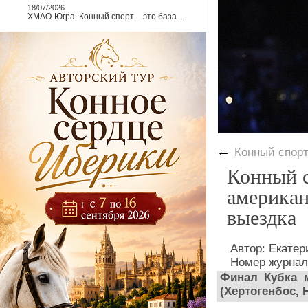
18/07/2026
ХМАО-Югра. Конный спорт – это база…
←
Конный спор
Конный с
американ
выездка
Автор: Екате
Номер журнал
Финал Кубка
(Хертогенбос,