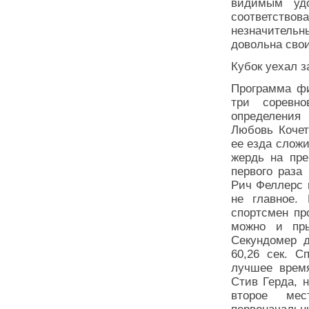
видимым уд
соответств
незначитель
довольна свои
Кубок уехал з
Программа фи
три соревно
определения
Любовь Кочет
ее езда сложи
жердь на пре
первого раза
Рич Феллерс н
не главное.
спортсмен пр
можно и пры
Секундомер д
60,26 сек. С
лучшее врем
Стив Герда, н
второе ме