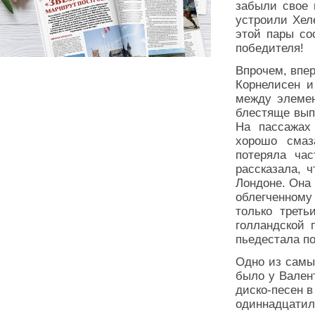
забыли свое 
устроили Хел
этой пары со
победителя!
Впрочем, впе
Корнелисен 
между элемен
блестяще вып
На пассажах
хорошо смаз
потеряла час
рассказала, 
Лондоне. Она
облегченному
только треть
голландской 
пьедестала по
Одно из самы
было у Вален
диско-песен в
одиннадцати