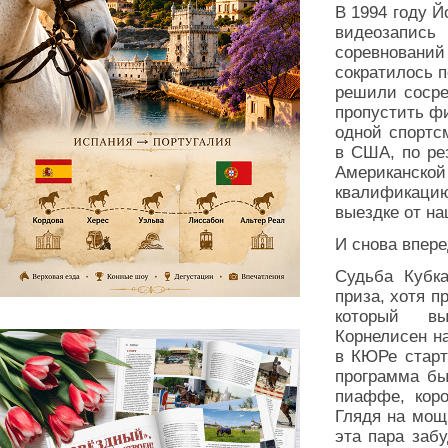
В 1994 году Й
видеозапись
соревновани
сократилось 
решили сосре
пропустить ф
одной спортс
в США, по ре
Американск
квалификацию
выездке от на
И снова впер
Судьба Кубк
приза, хотя п
который вы
Корнелисен н
в КЮРе старт
программа бы
пиаффе, коро
Глядя на мощ
эта пара заб