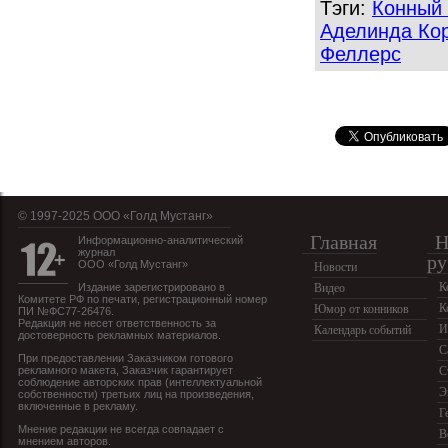
Тэги:
Конный 
Аделинда Ко
Феллерс
© 1997-2025 OOO «Голд Мустанг»
Главная
Н
Информационно-аналитический
журнал
ру
ООО «Голд Мустанг»
Новости
К
Издание зарегистрировано в
Видео
Комитете РФ по печати, регистрационный номер
К
Юмор от конников
ПИ №ФС77-26476.
Редакция не несет ответственность за
И
Календарь событий
достоверность рекламных материалов.
С
При предоставлении Заказчиком готового
рекламного макета, Заказчик гарантирует
С
соблюдение авторских прав (интеллектуальной
Э
собственности) третьих лиц на произведения,
включенные в рекламу.
Г
Мнение редакции не всегда совпадает с
В
мнением авторов.