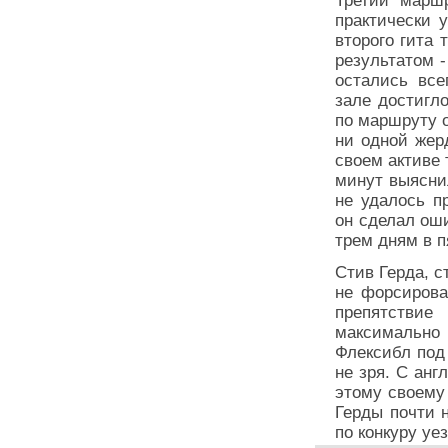
Третий марш
практически 
второго гита
результатом -
остались все
зале достигл
по маршруту о
ни одной жер
своем активе 
минут выясни
не удалось п
он сделал ош
трем дням в п
Стив Герда, с
не форсирова
препятствие
максимально
Флексибл под
не зря. С анг
этому своему
Герды почти н
по конкуру уе