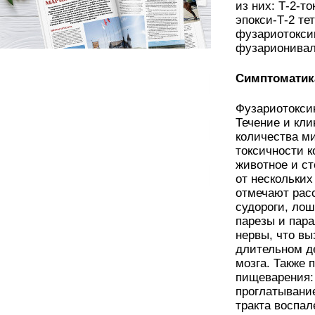
из них: Т-2-т
эпокси-Т-2 те
фузариотокси
фузарионивал
Симптоматик
Фузариотоксик
Течение и кли
количества ми
токсичности к
животное и с
от нескольких
отмечают рас
судороги, лош
парезы и пар
нервы, что вы
длительном де
мозга. Также 
пищеварения:
проглатывани
тракта воспал