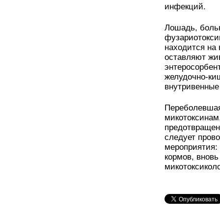
инфекций.
Лошадь, боль
фузариотоксик
находится на
оставляют жи
энтеросорбент
желудочно-ки
внутривенные
Переболевшая
микотоксинам,
предотвращен
следует пров
мероприятия: 
кормов, вновь
микотоксикол