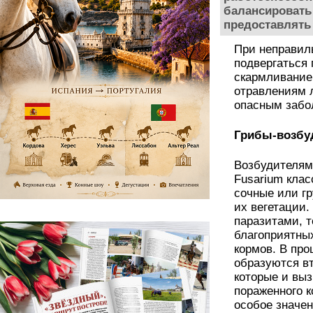
балансировать
предоставлять
При неправиль
подвергаться 
скармливание 
отравлениям 
опасным забо
Грибы-возбу
Возбудителям
Fusarium клас
сочные или г
их вегетации
паразитами, т
благоприятных
кормов. В про
образуются в
которые и вы
пораженного к
особое значе