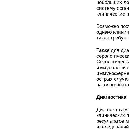
небольших до
систему орган
клинические п
Возможно пос
однако клинич
также требует
Также для ди
серологическ
Серологическ
иммунологиче
иммунофермен
острых случа
патологоанат
Диагностика
Диагноз ставя
клинических 
результатов м
исследований