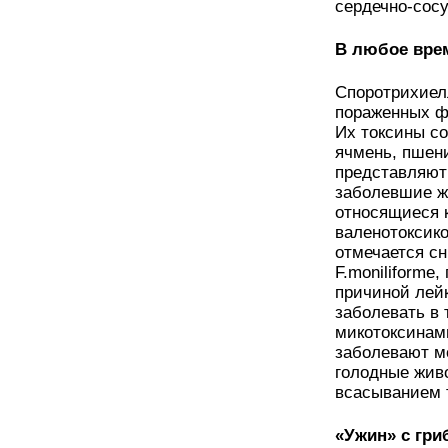
сердечно-сосу
В любое вре
Споротрихиелл
пораженных фу
Их токсины со
ячмень, пшени
представляют
заболевшие ж
относящиеся к
валенотоксико
отмечается сн
F.moniliforme
причиной лей
заболевать в 
микотоксинам
заболевают м
голодные живо
всасыванием 
«Ужин» с гри