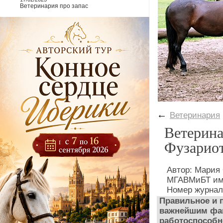
Ветеринария про запас
←
Ветеринария
Ветерина
Фузариот
Автор: Мария
МГАВМиБТ им.
Номер журнал
Правильное и 
важнейшим фак
работоспособн