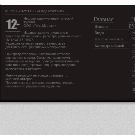
© 1997-2025 OOO «Голд Мустанг»
Главная
Н
Информационно-аналитический
журнал
ру
ООО «Голд Мустанг»
Новости
К
Издание зарегистрировано в
Видео
Комитете РФ по печати, регистрационный номер
К
Юмор от конников
ПИ №ФС77-26476.
Редакция не несет ответственность за
И
Календарь событий
достоверность рекламных материалов.
С
При предоставлении Заказчиком готового
рекламного макета, Заказчик гарантирует
С
соблюдение авторских прав (интеллектуальной
Э
собственности) третьих лиц на произведения,
включенные в рекламу.
Г
Мнение редакции не всегда совпадает с
В
мнением авторов.
Перепечатка материалов возможна только с
И
письменного разрешения редакции.
З