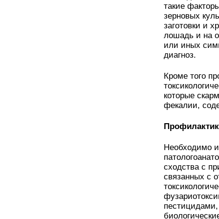
такие факторы
зерновых кул
заготовки и х
лошадь и на о
или иных сим
диагноз.
Кроме того пр
токсикологиче
которые скар
фекалии, сод
Профилактик
Необходимо им
патологоанат
сходства с пр
связанных с 
токсикологич
фузариотокси
пестицидами,
биологически