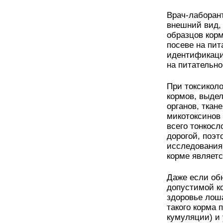
Врач-лаборант
внешний вид, 
образцов кор
посеве на пи
идентификаци
на питательно
При токсикол
кормов, выдел
органов, ткан
микотоксинов
всего тонкос
дорогой, поэт
исследования
корме являет
Даже если об
допустимой ко
здоровье лош
такого корма 
кумуляции) и 