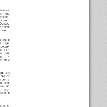
зличные
си типа
дающе-
еньшают
 Однако
з таких
ткань.
логии с
 в ряде
хороших
ю, а за
ем для
ение и
ованием
кие как
 связок
ы снять
во всех
мнению
я все-
омии с
оде. С