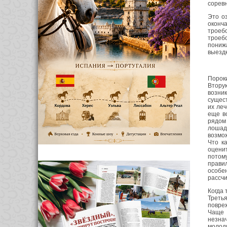
соревн
Это о
оконч
троеб
троебо
пониж
выездк
Пороки
Втору
возник
сущест
их ле
еще в
рядом
лошаде
возмож
Что к
оценит
потом
прави
особе
рассчи
Когда 
Треть
повре
Чаще 
незна
молод