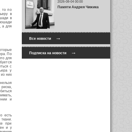
2026-08-04 00:00
Памяти Андрея Чижика
, то по
ьеру в
ошади в
 лошади
, а для
→
Все новости
оторые
→
Подписка на новости
ера. По
что для
буется
ться с
ьера у
 из них
нельзя
 риска,
биться
имать,
ении и
о есть
ткани.
же при
ен и у
ечение