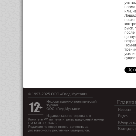
учетом
нормал
или, н
Лошад
посте
контро
рыси,
после 
ценну
возрас
Помни
трени
усилия
сущес
© 1997-2025 OOO «Голд Мустанг»
Главна
Информационно-аналитический
журнал
ООО «Голд Мустанг»
Новости
Издание зарегистрировано в
Видео
Комитете РФ по печати, регистрационный номер
Юмор от ко
ПИ №ФС77-26476.
Редакция не несет ответственность за
Календарь 
достоверность рекламных материалов.