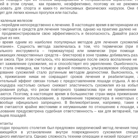
ей в этом случае, как правило, неэффективно, поэтому их не рекомен
ьзовать для спорта и каких-то интенсивных физических нагрузок. Они 
ят для легких конных прогулок или пастьбы.
с каленым железом
 перейдем непосредственно к лечению. В настоящее время в ветеринарии и
 методов и средств для лечения тендинитов, однако на практике далеко не
х продемонстрировали свою эффективность и безопасность. Давайте расс
рые из них.
е время одним из наиболее популярных методов для лечения сухожили
игание». Сущность метода заключалась в том, что термически (при 
ального инструмента – термокаутера) или химически (при помощи 
жающих лекарственных средств – блистеров) в зоне травмы добивались ра
и ожога. При этом считалось, что возникающее после ожога воспаление не
ет заживление сухожилия, но и способствует его укреплению. Ошибочность
 стала очевидна, как только у врачей появилось ультразвуковое оборудов
дование сухожилий стало рутинным методом диагностики. Выяснилось, чт
х, прижигание никак не сокращает сроков лечения и реабилитации, 
ительный эффект связан только с предоставлением лошади отдыха. А во-
роцедура настолько сильно снижает эластичность сухожилия из-за избыт
рования рубца, что риски повторного травматизма при ее применении 
аются. Поэтому, в настоящее время в большинстве стран мира прижигани
 ограниченное использование, а применение термокаутера в некоторых с
вообще официально запрещено. В Великобритании, например, такие 
ия считаются крайне жестокими и негуманными по отношению к лошади, и
зование предусмотрена судебная ответственность – как для ветврачей, та
льцев лошадей.
нтанты
 годах прошлого столетия был предложен хирургический метод лечения тен
чающийся в установлении внутри поврежденного сухожилия специа
дного имплантата. Однако сложность техники операции и низкий процент ус