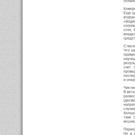
сплан
Компр
Еще о
втира
«йоди
согрев
отек, 
владел
средст
Ствол
Что к
приме
научны
резуль
счет 
прове
после
и опе
Чик-чик
В вете
разво
(десмо
напря
случа
больш
таки 
инъекц
Перио
Ну а 