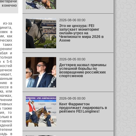
ветврачи
 конечно
2026-08-06 00:00
 из-за
Это не цензура: FEI
инита,
запускает мониторинг
овек в
онлайн-угроз на
и, как
Чемпионате мира 2026 в
Ахене
ических
таких
ренинг
абая и
полная
2026-08-05 00:00
о к 5-6
Дегтярев назвал причины
ностей
успешной борьбы по
шечное
возвращению российских
икает,
спортсменов
анным
ению в
россе в
ка, или
качках,
2026-08-05 00:00
лнении
Кент Фаррингтон
ртивных
продолжает лидировать в
а также
рейтинге FEI Longines!
ия, то
олько в
тавлен
ждений
тепени
шадь в