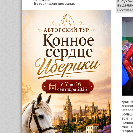
в сухож
Ветеринария про запас
выделяю
проникаю
длите
лошаде
несво
больши
том с
полно
может
рецид