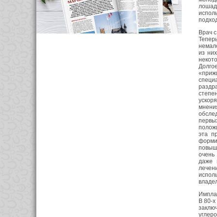
лошад
испол
подход
Врач 
Теперь
немало
из ни
некото
Долго
«приж
специ
раздра
степен
ускоря
мнения
обсле
первы
полож
эта п
форми
повыш
очень
даже 
лечен
исполь
владе
Импла
В 80-х
заклю
углеро