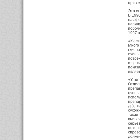
привел
Это с
В 199
на эфф
наряд
побочн
1997 г
«Кисл
Много
(хиона
очень
повреж
в срок
показ
являет
«Угне
Отдель
препа
очень
исполь
препар
др), 
сухожи
такие
вызыв
серье
потен
спров
должн