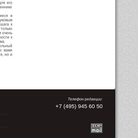
для его
деннике
иеся в
вуковым
 шага к
 только
м очень
ности к
зма.
ольный
с вами
я, но и
Телефон редакции:
+7 (495) 945 60 50