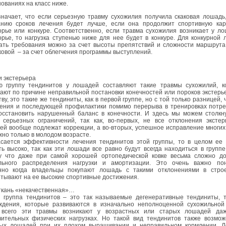
ованиях на класс ниже.
значает, что если серьезную травму сухожилия получила скаковая лошадь
анию сроков лечения будет лучше, если она продолжит спортивную кар
орье или конкуре. Соответственно, если травма сухожилия возникает у л
рье, то нагрузка ступенью ниже для нее будет в конкуре. Для конкурной
ать требования можно за счет высоты препятствий и сложности маршрута
овой – за счет облегчения программы выступлений.
 экстерьера
ю группу тендинитов у лошадей составляют такие травмы сухожилий, к
ают по причине неправильной постановки конечностей или пороков экстерь
ву, это такие же тендиниты, как в первой группе, но с той только разницей, 
чения и последующей профилактики помимо перерыва в тренировках потре
осстановить нарушенный баланс в конечности. И здесь мы можем столкну
 серьезных ограничений, так как, во-первых, не все отклонения экстер
й вообще подлежат коррекции, а во-вторых, успешное исправление многих
но только в молодом возрасте.
асается эффективности лечения тендинитов этой группы, то в целом ее 
ь высоко, так как эти лошади все равно будут всегда находиться в группе
у что даже при самой хорошей ортопедической ковке весьма сложно до
льного распределения нагрузки и амортизации. Это очень важно пон
нно когда владельцы покупают лошадь с такими отклонениями в стро
тывают на ее высокие спортивные достижения.
ткань «некачественная»…
я группа тендинитов – это так называемые дегенеративные тендиниты, т
ждения, которые развиваются в изначально неполноценной сухожильной 
всего эти травмы возникают у возрастных или старых лошадей да
чительных физических нагрузках. Но такой вид тендинитов также возмож
ых лошадей при их плохом выращивании и неправильном кормлении. Л