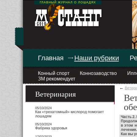
ГЛАВНЫЙ ЖУРНАЛ О ЛОШАДЯХ
Главная
Наши рубрики
Ре
Конный спорт
Коннозаводство
Ипп
ЗМ рекомендует
←
Ветер
Ветеринария
Вет
обе
05/10/2024
Как «трехатомный» кислород помогает
лошадям
Часть 2
Продолжа
05/10/2024
в этом 
Фабрика здоровья
лечения.
Как вы у
17/02/2023