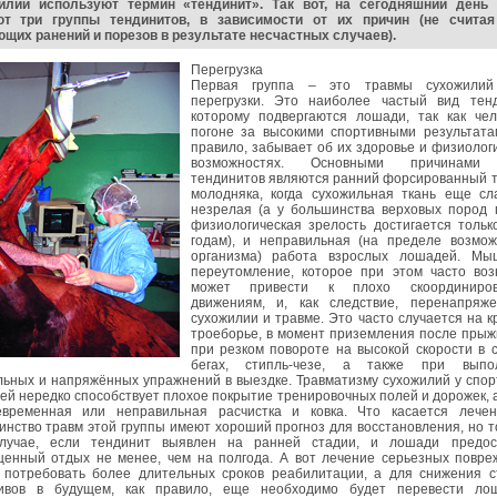
илии используют термин «тендинит». Так вот, на сегодняшний день 
т три группы тендинитов, в зависимости от их причин (не считая
щих ранений и порезов в результате несчастных случаев).
Перегрузка
Первая группа – это травмы сухожилий
перегрузки. Это наиболее частый вид тенд
которому подвергаются лошади, так как чел
погоне за высокими спортивными результатам
правило, забывает об их здоровье и физиолог
возможностях. Основными причинами 
тендинитов являются ранний форсированный т
молодняка, когда сухожильная ткань еще сл
незрелая (а у большинства верховых пород 
физиологическая зрелость достигается тольк
годам), и неправильная (на пределе возмож
организма) работа взрослых лошадей. Мы
переутомление, которое при этом часто возн
может привести к плохо скоординиров
движениям, и, как следствие, перенапряж
сухожилии и травме. Это часто случается на к
троеборье, в момент приземления после прыж
при резком повороте на высокой скорости в с
бегах, стипль-чезе, а также при выпо
льных и напряжённых упражнений в выездке. Травматизму сухожилий у спо
й нередко способствует плохое покрытие тренировочных полей и дорожек, 
евременная или неправильная расчистка и ковка. Что касается лечен
нство травм этой группы имеют хороший прогноз для восстановления, но т
лучае, если тендинит выявлен на ранней стадии, и лошади предос
ценный отдых не менее, чем на полгода. А вот лечение серьезных повре
 потребовать более длительных сроков реабилитации, а для снижения с
ивов в будущем, как правило, еще необходимо будет перевести ло