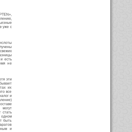
APTEN»,
алению,
ьезные
е уже с
ислоты
олучены
 свежих
разницы
 и есть
емя не
отя эти
бывает
тах их
что все
налог и
ление)
составе
 могут
 стать
е одном
т быть
аратов
нным и