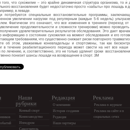
 того, что сухожилие – это крайне динамичная структура организма, то и 
ьного восстановления будет недостаточно просто «забыть» про лошадь в 
апример, в леваде.
и потребуются специальные восстановительные программы, заключающ
пенном увеличении нагрузки под регулярным (каждые 5-6 недель) ультраз
лем. Фактически это означает, что все изменения в тренинге (переход от
 увеличение продолжительности и сложности тренировки) можно проводить
получения удовлетворительных результатов обследования. Это дает врача
ю информацию о состоянии сухожилия на момент обследования и его готов
тающим требованиям, что существенно снижает риски повторного травмати
те об этом, уважаемые коневладельцы и спортсмены, так как бесконтр
нг в течение реабилитационного периода может свести на нет все наши 
 по лечению, и, соответственно, это не только удлинит сроки восстановлени
твенно понизит шансы лошади на возвращение в спорт. ЗМ
я
Наши
Редакция
Реклама
рубрики
О компании
Реклама в журнале
Конный спорт
История создания
Реклама на сайте и в
Коннозаводство
социальных сетях
нников
Редакция
Ипподром
событий
Наши партнеры
Самоучитель