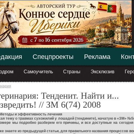
дакция
Спецпроекты
Реклама
Кон
одром
Самоучитель
Страны
Эксклюзив
Гер
инария
еринария: Тенденит. Найти и...
звредить! // ЗМ 6(74) 2008
. Методы и эффективность лечения
я тему о травмах сухожилий у лошадей (тендините), начатую в «ЗМ» №5(
номере мы подробно разберем его причины, и все доступные на сегодн
же знаете из предыдущей статьи, для правильного названия процессов в