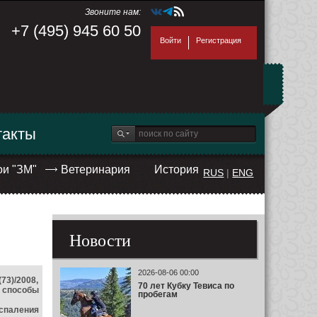
Звоните нам:
+7 (495) 945 60 50
Войти
Регистрация
такты
ои "ЗМ"
Ветеринария
История
RUS
|
ENG
Новости
2026-08-06 00:00
73)/2008,
70 лет Кубку Тевиса по
я способы
пробегам
оспаления