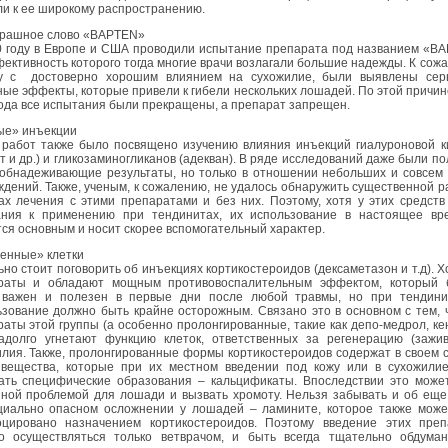
и к ее широкому распространению.
трашное слово «BAPTEN»
0 году в Европе и США проводили испытание препарата под названием «B
ективность которого тогда многие врачи возлагали большие надежды. К сож
у с достоверно хорошим влиянием на сухожилие, были выявлены сер
ые эффекты, которые привели к гибели нескольких лошадей. По этой причин
ода все испытания были прекращены, а препарат запрещен.
ые» инъекции
 работ также было посвящено изучению влияния инъекций гиалуроновой к
т и др.) и гликозаминогликанов (адекван). В ряде исследований даже были п
 обнадеживающие результаты, но только в отношении небольших и совсем
дений. Также, ученым, к сожалению, не удалось обнаружить существенной 
ах лечения с этими препаратами и без них. Поэтому, хотя у этих средств
ания к применению при тендинитах, их использование в настоящее вр
ся основным и носит скорее вспомогательный характер.
тенные» клетки
но стоит поговорить об инъекциях кортикостероидов (дексаметазон и т.д). Х
раты и обладают мощным противовоспалительным эффектом, который 
 важен и полезен в первые дни после любой травмы, но при тендини
зование должно быть крайне осторожным. Связано это в основном с тем, 
аты этой группы (а особенно пролонгированные, такие как депо-медрол, ке
надолго угнетают функцию клеток, ответственных за регенерацию (зажив
лия. Также, пролонгированные формы кортикостероидов содержат в своем 
 вещества, которые при их местном введении под кожу или в сухожилие
ать специфические образования – кальцификаты. Впоследствии это может
зной проблемой для лошади и вызвать хромоту. Нельзя забывать и об ещ
циально опасном осложнении у лошадей – ламините, которое также може
оцировано назначением кортикостероидов. Поэтому введение этих преп
о осуществляться только ветврачом, и быть всегда тщательно обдума