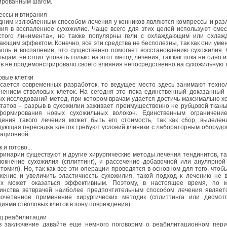
ированным шагом.
ессы и втирания
дним излюбленным способом лечения у конников являются компрессы и ра
ния в воспаленное сухожилие. Чаще всего для этих целей используют сме
стого линимента», но также популярны гели с охлаждающим или охлаж
ающим эффектом. Конечно, все эти средства не бесполезны, так как они ум
боль и воспаление, что существенно помогает восстановлению сухожилия.
ьцам не стоит уповать только на этот метод лечения, так как пока ни одно и
в не продемонстрировало своего влияния непосредственно на сухожильную 
овые клетки
асается современных разработок, то ведущее место здесь занимают техно
нением стволовых клеток. На сегодня это пока единственный доказанный
х исследований метод, при котором врачам удается достичь максимально 
татов – разрыв в сухожилии заживает преимущественно не рубцовой ткань
формирования новых сухожильных волокон. Единственным ограничени
дения такого лечения может быть его стоимость, так как сбор, выдел
дующая пересадка клеток требуют условий клиники с лабораторным оборуд
рационной.
 и готово...
ринарии существуют и другие хирургические методы лечения тендинитов, та
локнение сухожилия (сплиттинг), и рассечение добавочной или анулярной
томия). Но, так как все эти операции проводятся в основном для того, чтоб
жение и увеличить эластичность сухожилия, такой подход к лечению не 
ях может оказаться эффективным. Поэтому, в настоящее время, по 
инства ветврачей наиболее предпочтительным способом лечения являетс
сочетанное применение хирургических методик (сплиттинга или десмот
иями стволовых клеток в зону повреждения).
д реабилитации
в заключение давайте еще немного поговорим о реабилитационном пери