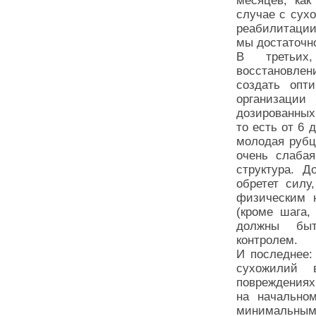
месяцев, как
случае с сух
реабилитации
мы достаточн
В третьих,
восстановле
создать опт
организаци
дозированных
то есть от 6 
молодая рубцо
очень слабая
структура. 
обретет силу
физическим 
(кроме шага,
должны быт
контроле
И последнее:
сухожилий 
повреждениях 
на начально
минимальным