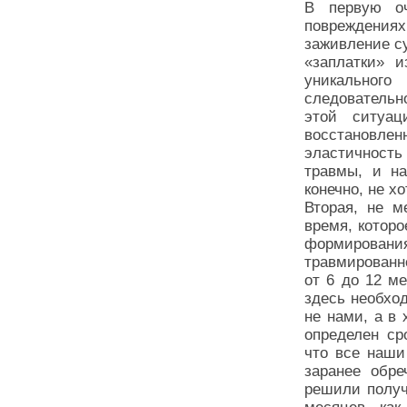
В первую оч
повреждени
заживление с
«заплатки» и
уникального
следовательно
этой ситуа
восстановлен
эластичность
травмы, и на
конечно, не х
Вторая, не м
время, котор
формировани
травмированн
от 6 до 12 м
здесь необход
не нами, а в 
определен ср
что все наши
заранее обре
решили получ