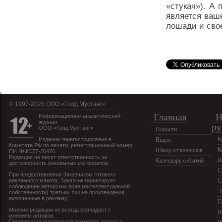
«стукач»). А
является ваш
лошади и сво
© 1997-2025 OOO «Голд Мустанг»
Главная
Н
Информационно-аналитический
журнал
ру
ООО «Голд Мустанг»
Новости
К
Издание зарегистрировано в
Видео
Комитете РФ по печати, регистрационный номер
К
Юмор от конников
ПИ №ФС77-26476.
Редакция не несет ответственность за
И
Календарь событий
достоверность рекламных материалов.
С
При предоставлении Заказчиком готового
рекламного макета, Заказчик гарантирует
С
соблюдение авторских прав (интеллектуальной
Э
собственности) третьих лиц на произведения,
включенные в рекламу.
Г
Мнение редакции не всегда совпадает с
В
мнением авторов.
Перепечатка материалов возможна только с