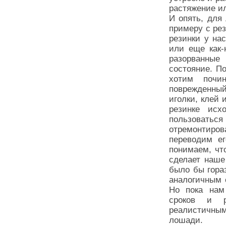
растяжение и
И опять, для
примеру с ре
резинки у на
или еще как-
разорванные 
состояние. По
хотим почи
поврежденны
иголки, клей 
резинке ис
пользоватьс
отремонтиров
переводим ег
понимаем, чт
сделает наше
было бы гора
аналогичным 
Но пока нам
сроков и р
реалистичным
лошади.