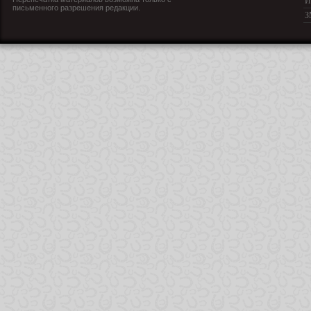
И
письменного разрешения редакции.
З