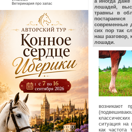
а иногда даже
Ветеринария про запас
лошадей, выс
травмы в обл
постараемся
современные д
сих пор так с
наш разговор, 
лошади.
возникают п
(подвешивающ
классических 
ситуация на 
как частота 