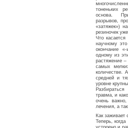
многочислен
тоненьких р
основа. При
разрывов, пр
«затяжек») н
резиночек уже
Что касается
научному это
окончание «-
одному из эти
растяжение – 
самых мелки
количестве. 
средней и тя
уровне крупны
Разбираться
травма, и как
очень важно,
лечения, а та
Как заживает
Теперь, когда
устроено и ра