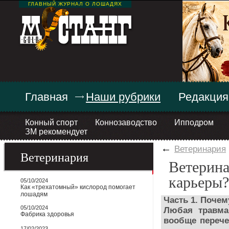
ГЛАВНЫЙ ЖУРНАЛ О ЛОШАДЯХ
Главная
Наши рубрики
Редакция
Конный спорт
Коннозаводство
Ипподром
ЗМ рекомендует
←
Ветеринария
Ветеринария
Ветерина
карьеры?
05/10/2024
Как «трехатомный» кислород помогает
лошадям
Часть 1. Поче
05/10/2024
Любая травма
Фабрика здоровья
вообще перече
17/02/2023