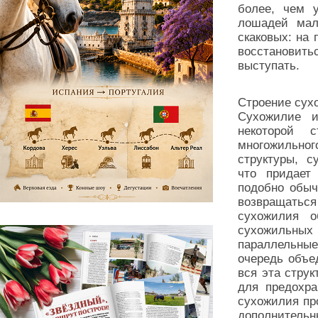
более, чем 
лошадей мал
скаковых: на 
восстановит
выступать.
Строение сух
Сухожилие и
некоторой 
многожильного
структуры, с
что придает
подобно обыч
возвращать
сухожилия о
сухожильных
параллельные
очередь объе
вся эта стру
для предохра
сухожилия пр
дополнительн