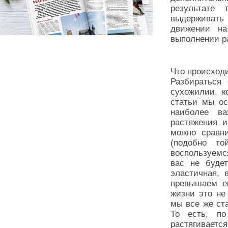
результате 
выдерживать 
движении н
выполнении р
Что происход
Разбираться
сухожилии, к
статьи мы ос
наиболее в
растяжения и
можно сравни
(подобно т
воспользуемс
вас не буде
эластичная, 
превышаем ее
жизни это не
мы все же ст
То есть, по
растягивает