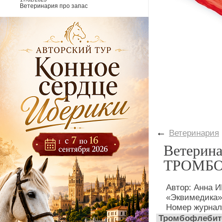
Ветеринария про запас
←
Ветеринария
Ветерина
ТРОМБ
Автор: Анна
«Эквимедика»
Номер журнал
Тромбофлебито