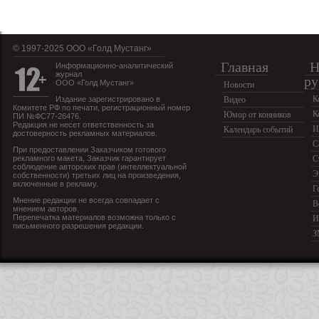
© 1997-2025 OOO «Голд Мустанг»
Главная
Н
Информационно-аналитический
журнал
ру
ООО «Голд Мустанг»
Новости
К
Издание зарегистрировано в
Видео
Комитете РФ по печати, регистрационный номер
К
Юмор от конников
ПИ №ФС77-26476.
Редакция не несет ответственность за
И
Календарь событий
достоверность рекламных материалов.
С
При предоставлении Заказчиком готового
рекламного макета, Заказчик гарантирует
С
соблюдение авторских прав (интеллектуальной
Э
собственности) третьих лиц на произведения,
включенные в рекламу.
Г
Мнение редакции не всегда совпадает с
В
мнением авторов.
Перепечатка материалов возможна только с
И
письменного разрешения редакции.
З