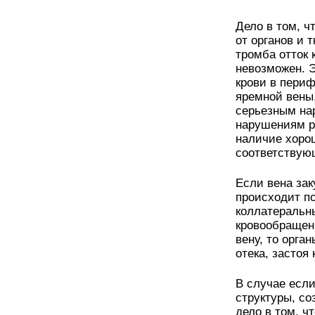
Дело в том, ч
от органов и 
тромба отток 
невозможен. 
крови в периф
яремной вены,
серьезным на
нарушениям р
наличие хорош
соответствую
Если вена за
происходит п
коллатеральн
кровообращен
вену, то орга
отека, застоя
В случае если
структуры, со
дело в том, ч