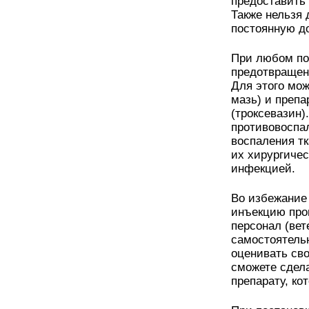
предоставить
Также нельзя 
постоянную до
При любом по
предотвращен
Для этого мож
мазь) и преп
(троксевазин)
противовоспал
воспаления тк
их хирургичес
инфекцией.
Во избежание
инъекцию про
персонал (ве
самостоятель
оценивать сво
сможете сдела
препарату, к