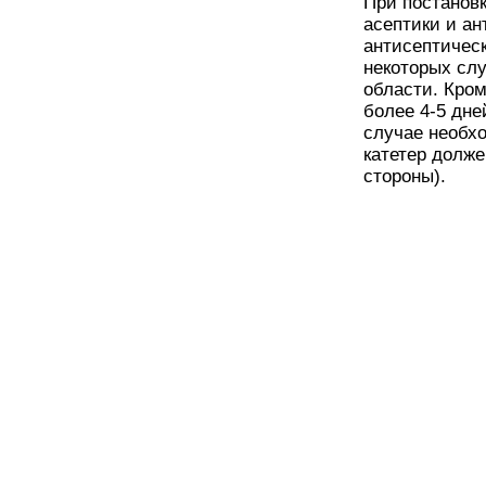
При постанов
асептики и ан
антисептическ
некоторых сл
области. Кром
более 4-5 дне
случае необх
катетер долже
стороны).