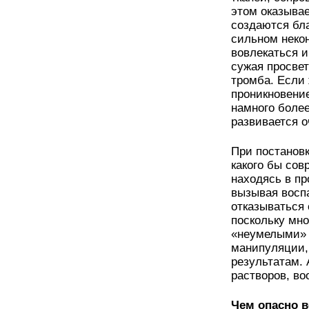
этом оказывае
создаются бл
сильном неко
вовлекаться и
сужая просвет
тромба. Если
проникновение
намного более
развивается 
При постановк
какого бы сов
находясь в пр
вызывая воспа
отказываться 
поскольку мн
«неумелыми» 
манипуляции,
результатам. 
растворов, в
Чем опасно 