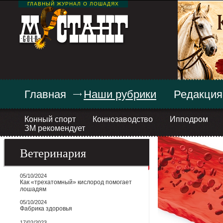
ГЛАВНЫЙ ЖУРНАЛ О ЛОШАДЯХ
Главная
Наши рубрики
Редакция
Конный спорт
Коннозаводство
Ипподром
ЗМ рекомендует
Ветеринария
05/10/2024
Как «трехатомный» кислород помогает
лошадям
05/10/2024
Фабрика здоровья
17/02/2023