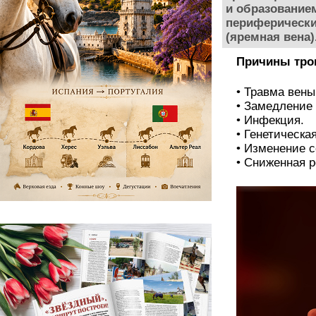
и образование
периферически
(яремная вена)
Причины тр
•
Травма вены
•
Замедление 
•
Инфекция.
•
Генетическа
•
Изменение с
•
Сниженная р