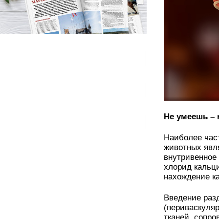
Не умеешь – 
Наиболее час
животных явл
внутривенное
хлорид кальц
нахождение ка
Введение раз
(периваскуляр
тканей, сопр