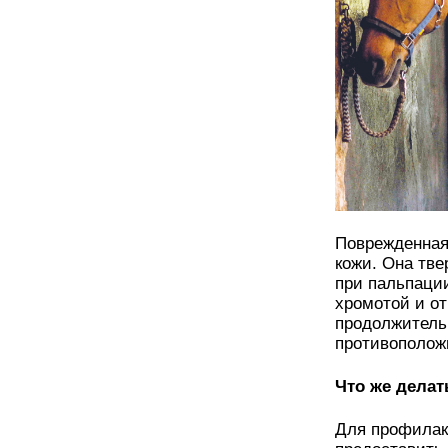
Поврежденная
кожи. Она тве
при пальпаци
хромотой и о
продолжительн
противоположн
Что же делат
Для профилак