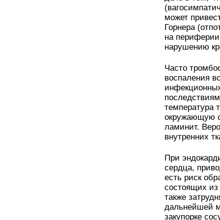
(вагосимпатич
может привест
Горнера (отпо
на периферии
нарушению к
Часто тромбо
воспаления во
инфекционных
последствиям
температура т
окружающую о
ламинит. Веро
внутренних тк
При эндокард
сердца, приво
есть риск обр
состоящих из 
также затрудн
дальнейшей м
закупорке со