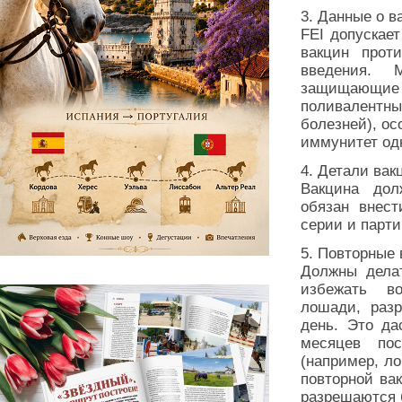
3. Данные о в
FEI допускае
вакцин прот
введения. 
защищающие
поливалентны
болезней), о
иммунитет одн
4. Детали ва
Вакцина дол
обязан внест
серии и парти
5. Повторные
Должны делат
избежать в
лошади, разр
день. Это да
месяцев по
(например, л
повторной вак
разрешаются 