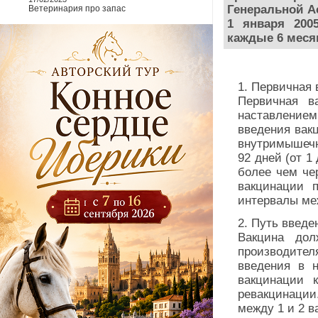
Генеральной Ас
Ветеринария про запас
1 января 200
каждые 6 меся
1. Первичная 
Первичная в
наставление
введения вак
внутримышечно
92 дней (от 1
более чем чер
вакцинации п
интервалы ме
2. Путь введе
Вакцина дол
производител
введения в н
вакцинации к
ревакцинаци
между 1 и 2 в