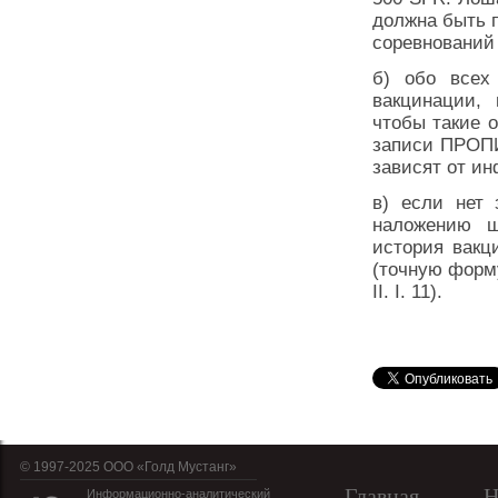
должна быть 
соревнований 
б) обо всех
вакцинации,
чтобы такие 
записи ПРОП
зависят от ин
в) если нет 
наложению ш
история вакц
(точную форм
II. I. 11).
© 1997-2025 OOO «Голд Мустанг»
Главная
Н
Информационно-аналитический