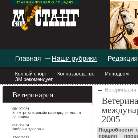
ГЛАВНЫЙ ЖУРНАЛ О ЛОШАДЯХ
Главная
Наши рубрики
Редакция
Конный спорт
Коннозаводство
Ипподром
ЗМ рекомендует
←
Ветеринария
Ветеринария
Ветерина
междунар
05/10/2024
Как «трехатомный» кислород помогает
2005
лошадям
05/10/2024
Фабрика здоровья
Подробности 
правил пров
17/02/2023