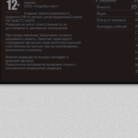
журнал
ру
ООО «Голд Мустанг»
Новости
К
Издание зарегистрировано в
Видео
Комитете РФ по печати, регистрационный номер
К
Юмор от конников
ПИ №ФС77-26476.
Редакция не несет ответственность за
И
Календарь событий
достоверность рекламных материалов.
С
При предоставлении Заказчиком готового
рекламного макета, Заказчик гарантирует
С
соблюдение авторских прав (интеллектуальной
Э
собственности) третьих лиц на произведения,
включенные в рекламу.
Г
Мнение редакции не всегда совпадает с
В
мнением авторов.
Перепечатка материалов возможна только с
И
письменного разрешения редакции.
З