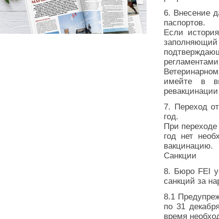
6. Внесение 
паспортов.
Если история
заполняющий 
подтверждаю
регламентам
Ветеринарном
имейте в в
ревакцинации
7. Переход о
год.
При переходе 
год нет необ
вакцинацию.
Санкции
8. Бюро FEI 
санкций за на
8.1 Предупре
по 31 декабр
время необход