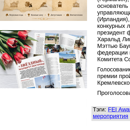
основатель 
управляющи
(Ирландия),
конкурных 
президент 
Харальд Лин
Мэттью Бау
федерации 
Комитета С
Голосование
премии про
Кремлевско
Проголосов
Тэги:
FEI Awa
мероприятия