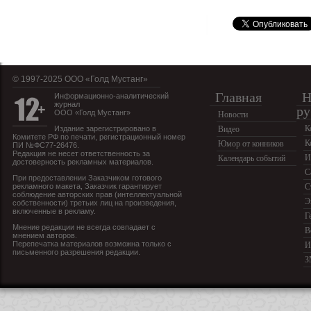
© 1997-2025 OOO «Голд Мустанг»
Главная
Н
Информационно-аналитический
журнал
ру
ООО «Голд Мустанг»
Новости
К
Издание зарегистрировано в
Видео
Комитете РФ по печати, регистрационный номер
К
Юмор от конников
ПИ №ФС77-26476.
Редакция не несет ответственность за
И
Календарь событий
достоверность рекламных материалов.
С
При предоставлении Заказчиком готового
рекламного макета, Заказчик гарантирует
С
соблюдение авторских прав (интеллектуальной
Э
собственности) третьих лиц на произведения,
включенные в рекламу.
Г
Мнение редакции не всегда совпадает с
В
мнением авторов.
Перепечатка материалов возможна только с
И
письменного разрешения редакции.
З