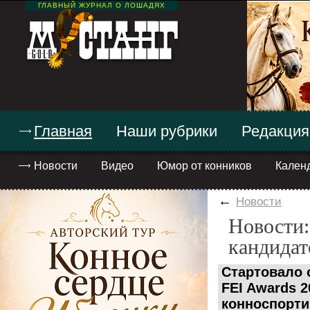
ГЛАВНЫЙ ЖУРНАЛ О ЛОШАДЯХ
Главная
Наши рубрики
Редакция
Новости
Видео
Юмор от конников
Кален
←
Новости
Новости:
кандидат
Стартовало 
FEI Awards 2
конноспорти