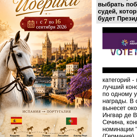
выбрать поб
судей, кото
будет Прези
категорий -
лучший коно
по одному у
награды. В 
вынесет око
Ингвар де 
Сечина, кон
номинации 
(Германия)