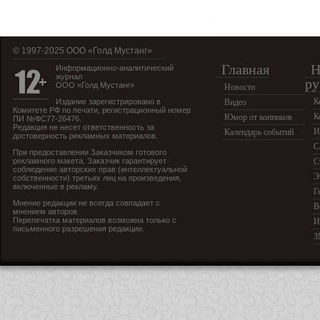
© 1997-2025 OOO «Голд Мустанг»
Главная
Н
Информационно-аналитический
журнал
ру
ООО «Голд Мустанг»
Новости
К
Издание зарегистрировано в
Видео
Комитете РФ по печати, регистрационный номер
К
Юмор от конников
ПИ №ФС77-26476.
Редакция не несет ответственность за
И
Календарь событий
достоверность рекламных материалов.
С
При предоставлении Заказчиком готового
рекламного макета, Заказчик гарантирует
С
соблюдение авторских прав (интеллектуальной
Э
собственности) третьих лиц на произведения,
включенные в рекламу.
Г
Мнение редакции не всегда совпадает с
В
мнением авторов.
Перепечатка материалов возможна только с
И
письменного разрешения редакции.
З