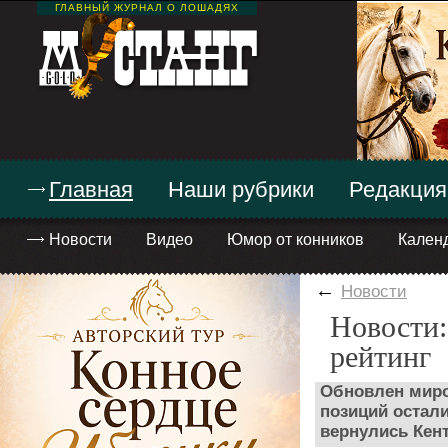
ГЛАВНЫЙ ЖУРНАЛ О ЛОШАДЯХ
Главная
Наши рубрики
Редакция
Новости
Видео
Юмор от конников
Кален
←
Новости
Новости
рейтинг
Обновлен миро
позиций остали
вернулись Кент