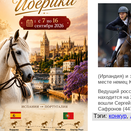
(Ирландия) и 
месте немец 
Ведущий росс
находится на 
вошли Сергей 
Сафронов (447
Тэги:
конкур
,