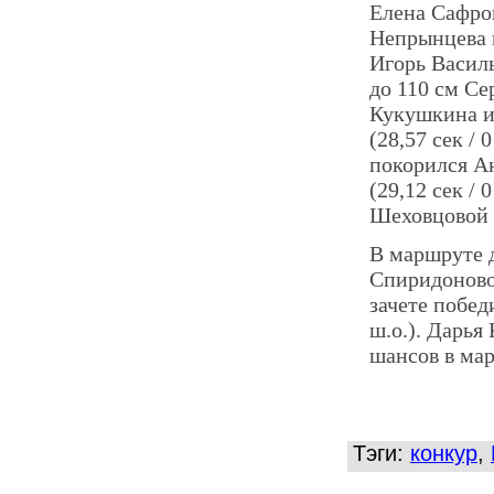
Елена Сафрон
Непрынцева и
Игорь Васил
до 110 см Сер
Кукушкина и 
(28,57 сек / 
покорился А
(29,12 сек / 
Шеховцовой н
В маршруте д
Спиридоновой
зачете побед
ш.о.). Дарья
шансов в марш
Тэги:
конкур
,