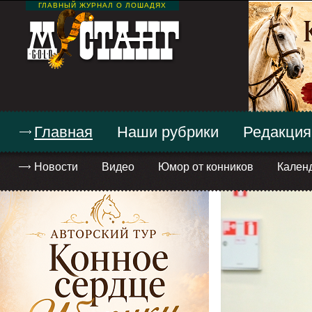
ГЛАВНЫЙ ЖУРНАЛ О ЛОШАДЯХ
Главная
Наши рубрики
Редакция
Новости
Видео
Юмор от конников
Кален