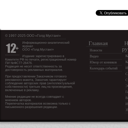
© 1997-2025 OOO «Голд Мустанг»
Главная
Н
Информационно-аналитический
журнал
ру
ООО «Голд Мустанг»
Новости
К
Издание зарегистрировано в
Видео
Комитете РФ по печати, регистрационный номер
К
Юмор от конников
ПИ №ФС77-26476.
Редакция не несет ответственность за
И
Календарь событий
достоверность рекламных материалов.
С
При предоставлении Заказчиком готового
рекламного макета, Заказчик гарантирует
С
соблюдение авторских прав (интеллектуальной
Э
собственности) третьих лиц на произведения,
включенные в рекламу.
Г
Мнение редакции не всегда совпадает с
В
мнением авторов.
Перепечатка материалов возможна только с
И
письменного разрешения редакции.
З