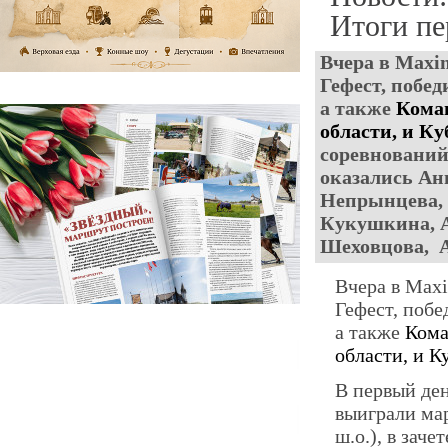
Итоги пе
Вчера в Maxi
Гефест, побед
а также
Кома
области, и К
соревнований
оказались
Ан
Непрынцева,
Кукушкина,
Шеховцова,
А
Вчера в Maxi
Гефест, побе
а также
Кома
области, и К
В первый де
выиграли мар
ш.о.), в зач