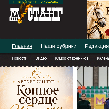
ГЛАВНЫЙ ЖУРНАЛ О ЛОШАДЯХ
Главная
Наши рубрики
Редакция
Новости
Видео
Юмор от конников
Кален