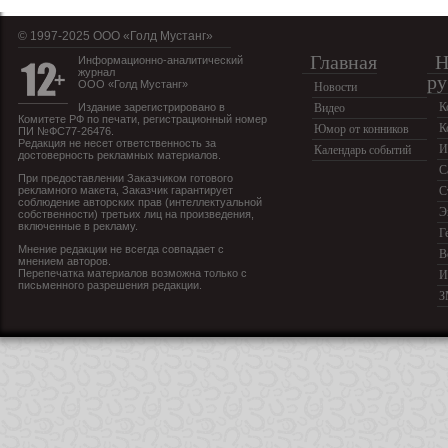
© 1997-2025 OOO «Голд Мустанг»
Главная
Н
Информационно-аналитический
журнал
ру
ООО «Голд Мустанг»
Новости
К
Издание зарегистрировано в
Видео
Комитете РФ по печати, регистрационный номер
К
Юмор от конников
ПИ №ФС77-26476.
Редакция не несет ответственность за
И
Календарь событий
достоверность рекламных материалов.
С
При предоставлении Заказчиком готового
рекламного макета, Заказчик гарантирует
С
соблюдение авторских прав (интеллектуальной
Э
собственности) третьих лиц на произведения,
включенные в рекламу.
Г
Мнение редакции не всегда совпадает с
В
мнением авторов.
Перепечатка материалов возможна только с
И
письменного разрешения редакции.
З