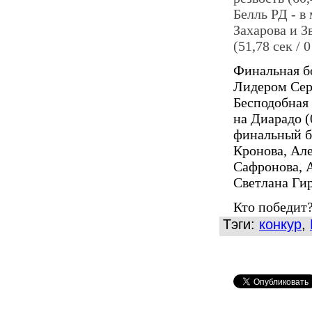
Белль РД - в 
Захарова и З
(51,78 сек / 0
Финальная бо
Лидером Сер
Бесподобная 
на Диарадо (
финальный б
Кронова, Ал
Сафронова, 
Светлана Ги
Кто победит?
Тэги:
конкур
,