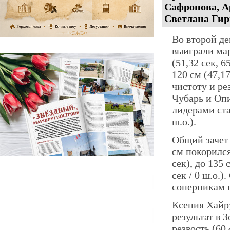
Сафронова, А
Светлана Гир
Во второй де
выиграли ма
(51,32 сек, 
120 см (47,1
чистоту и ре
Чубарь и Опи
лидерами ста
ш.о.).
Общий зачет 
см покорилс
сек), до 135
сек / 0 ш.о.
соперникам ш
Ксения Хайр
результат в 
резвость (60