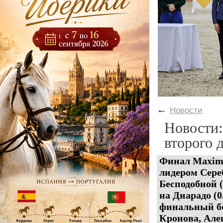
←
Новости
Новости:
второго 
Финал Maxima
лидером Сере
Бесподобной (
на Диарадо (0
финальный бо
Кронова, Але