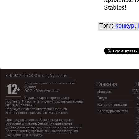
Stables!
Тэги:
конкур
,
© 1997-2025 OOO «Голд Мустанг»
Главная
Н
Информационно-аналитический
журнал
ру
ООО «Голд Мустанг»
Новости
К
Издание зарегистрировано в
Видео
Комитете РФ по печати, регистрационный номер
К
Юмор от конников
ПИ №ФС77-26476.
Редакция не несет ответственность за
И
Календарь событий
достоверность рекламных материалов.
С
При предоставлении Заказчиком готового
рекламного макета, Заказчик гарантирует
С
соблюдение авторских прав (интеллектуальной
Э
собственности) третьих лиц на произведения,
включенные в рекламу.
Г