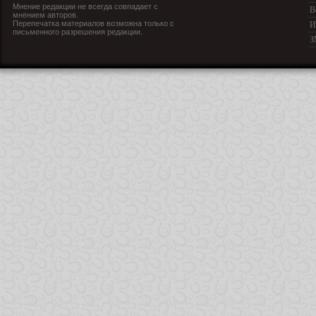
Мнение редакции не всегда совпадает с
В
мнением авторов.
Перепечатка материалов возможна только с
И
письменного разрешения редакции.
З