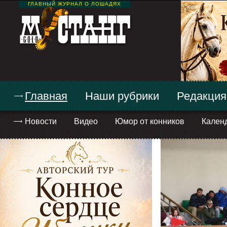
ГЛАВНЫЙ ЖУРНАЛ О ЛОШАДЯХ
Главная
Наши рубрики
Редакция
Новости
Видео
Юмор от конников
Кален