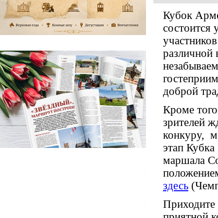
Кубок Арме
состоится у
участнико
различной 
незабываем
гостеприим
доброй тра
Кроме того
зрителей ж
конкуру,
м
этап Кубк
маршала Со
положением
здесь
(Чем
Приходите 
приятной к