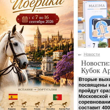
←
Новости
Новости:
Кубок А
Вторые выхо
посвящены ко
пройдут сра
Московской 
соревновани
составит 40