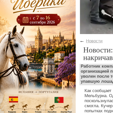
←
Новости
Новости:
накричав
Работник компа
организацией 
уволен после т
упавшую лоша
Как сообщает
Мельбурна. О
поскользнулас
смогла. Кучер
попытках подн