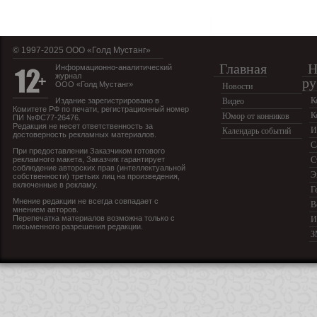
© 1997-2025 OOO «Голд Мустанг»
Главная
Н
Информационно-аналитический
журнал
ру
ООО «Голд Мустанг»
Новости
К
Издание зарегистрировано в
Видео
Комитете РФ по печати, регистрационный номер
К
Юмор от конников
ПИ №ФС77-26476.
Редакция не несет ответственность за
И
Календарь событий
достоверность рекламных материалов.
С
При предоставлении Заказчиком готового
рекламного макета, Заказчик гарантирует
С
соблюдение авторских прав (интеллектуальной
Э
собственности) третьих лиц на произведения,
включенные в рекламу.
Г
Мнение редакции не всегда совпадает с
В
мнением авторов.
Перепечатка материалов возможна только с
И
письменного разрешения редакции.
З