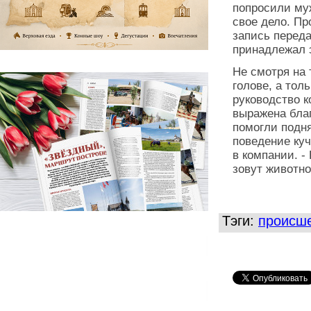
попросили муж
свое дело. Пр
запись переда
принадлежал 
Не смотря на 
голове, а тол
руководство к
выражена бла
помогли подн
поведение куч
в компании. -
зовут животно
Тэги:
происш