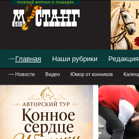
ГЛАВНЫЙ ЖУРНАЛ О ЛОШАДЯХ
Главная
Наши рубрики
Редакция
Новости
Видео
Юмор от конников
Кален