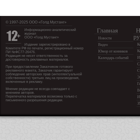
© 1997-2025 OOO «Голд Мустанг»
Главная
Н
Информационно-аналитический
журнал
ру
ООО «Голд Мустанг»
Новости
К
Издание зарегистрировано в
Видео
Комитете РФ по печати, регистрационный номер
К
Юмор от конников
ПИ №ФС77-26476.
Редакция не несет ответственность за
И
Календарь событий
достоверность рекламных материалов.
С
При предоставлении Заказчиком готового
рекламного макета, Заказчик гарантирует
С
соблюдение авторских прав (интеллектуальной
Э
собственности) третьих лиц на произведения,
включенные в рекламу.
Г
Мнение редакции не всегда совпадает с
В
мнением авторов.
Перепечатка материалов возможна только с
И
письменного разрешения редакции.
З