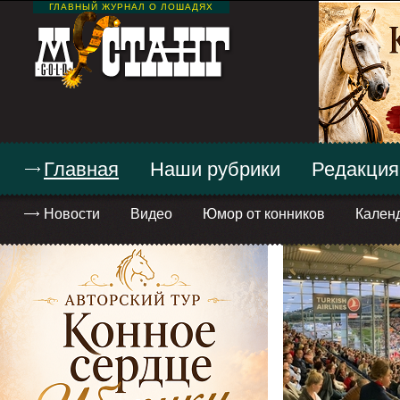
ГЛАВНЫЙ ЖУРНАЛ О ЛОШАДЯХ
Главная
Наши рубрики
Редакция
Новости
Видео
Юмор от конников
Кален