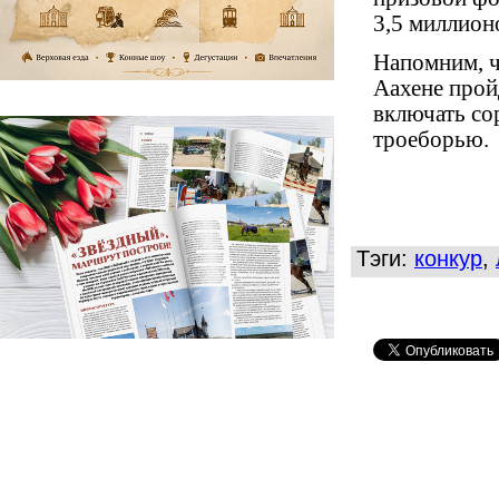
3,5 миллион
Напомним, ч
Аахене
прой
включать со
троеборь
ю
.
Тэги:
конкур
,