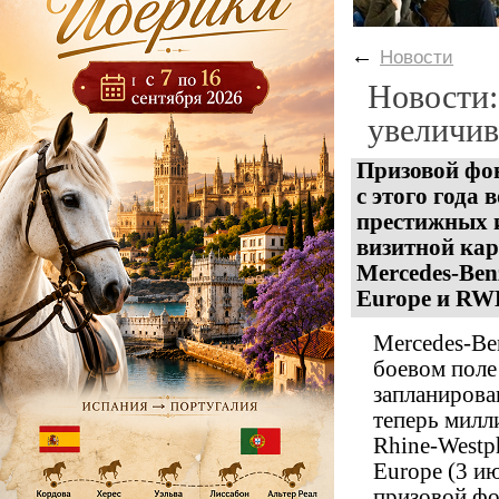
←
Новости
Новости:
увеличив
Призовой фон
с этого года
престижных и
визитной ка
Mercedes-Benz
Europe и RWE 
Mercedes-Be
боевом поле
запланирова
теперь милл
Rhine-Westph
Europe (3 и
призовой фо