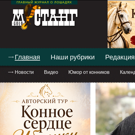
ГЛАВНЫЙ ЖУРНАЛ О ЛОШАДЯХ
Главная
Наши рубрики
Редакция
Новости
Видео
Юмор от конников
Кален