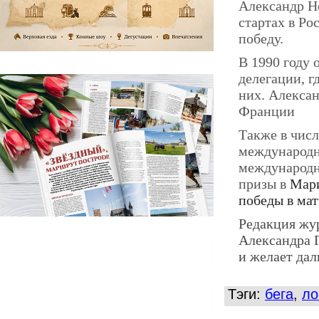
Александр Н
стартах в Ро
победу.
В 1990 году 
делегации, г
них. Алексан
Франции
Также в числ
международн
международн
призы в
Мари
победы в ма
Редакция жу
Александра 
и желает да
Тэги:
бега
,
л