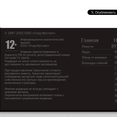
© 1997-2025 OOO «Голд Мустанг»
Главная
Н
Информационно-аналитический
журнал
ру
ООО «Голд Мустанг»
Новости
К
Издание зарегистрировано в
Видео
Комитете РФ по печати, регистрационный номер
К
Юмор от конников
ПИ №ФС77-26476.
Редакция не несет ответственность за
И
Календарь событий
достоверность рекламных материалов.
С
При предоставлении Заказчиком готового
рекламного макета, Заказчик гарантирует
С
соблюдение авторских прав (интеллектуальной
Э
собственности) третьих лиц на произведения,
включенные в рекламу.
Г
Мнение редакции не всегда совпадает с
В
мнением авторов.
Перепечатка материалов возможна только с
И
письменного разрешения редакции.
З