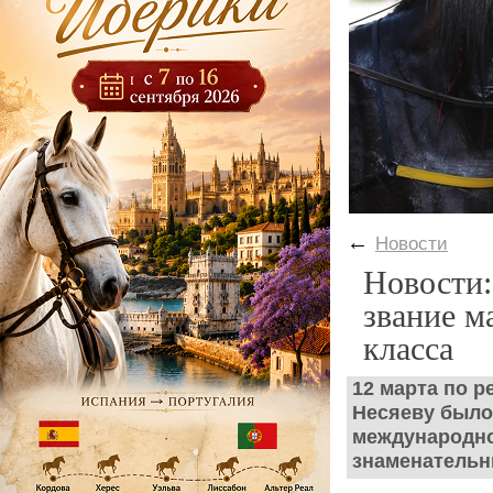
←
Новости
Новости:
звание м
класса
12 марта по 
Несяеву было
международно
знаменательн