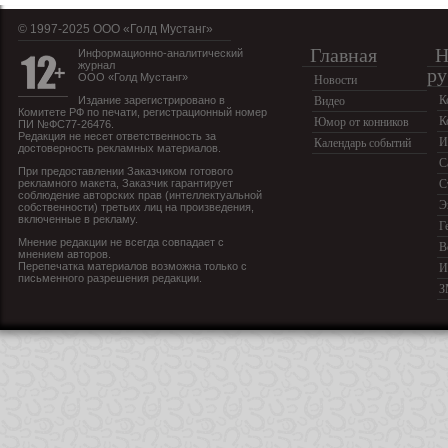
© 1997-2025 OOO «Голд Мустанг»
Главная
Н
Информационно-аналитический
журнал
ру
ООО «Голд Мустанг»
Новости
К
Издание зарегистрировано в
Видео
Комитете РФ по печати, регистрационный номер
К
Юмор от конников
ПИ №ФС77-26476.
Редакция не несет ответственность за
И
Календарь событий
достоверность рекламных материалов.
С
При предоставлении Заказчиком готового
рекламного макета, Заказчик гарантирует
С
соблюдение авторских прав (интеллектуальной
Э
собственности) третьих лиц на произведения,
включенные в рекламу.
Г
Мнение редакции не всегда совпадает с
В
мнением авторов.
Перепечатка материалов возможна только с
И
письменного разрешения редакции.
З