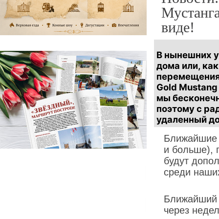
Мустанга
виде!
В нынешних у
дома или, ка
перемещения,
Gold Mustang
мы бесконеч
поэтому с ра
удаленный до
Ближайшие т
и больше),
будут допо
среди наших
Ближайший 
через неде