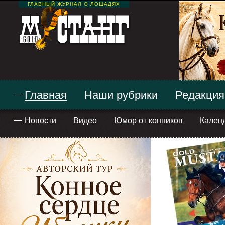
ГЛАВНЫЙ ЖУРНАЛ О ЛОШАДЯХ
Главная
Наши рубрики
Редакция
Новости
Видео
Юмор от конников
Кален