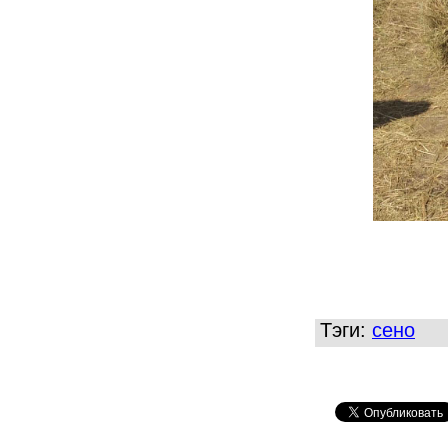
Тэги:
сено