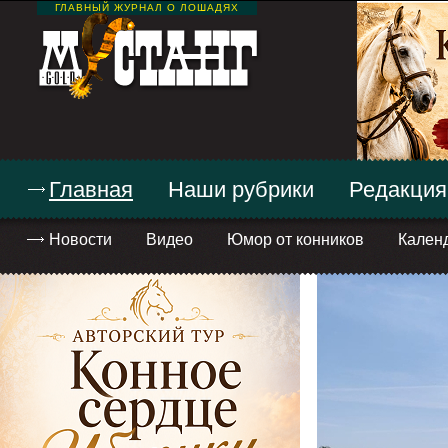
ГЛАВНЫЙ ЖУРНАЛ О ЛОШАДЯХ
Главная
Наши рубрики
Редакция
Новости
Видео
Юмор от конников
Кален