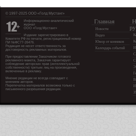
© 1997-2025 OOO «Голд Мустанг»
Главная
Н
Информационно-аналитический
журнал
ру
ООО «Голд Мустанг»
Новости
К
Издание зарегистрировано в
Видео
Комитете РФ по печати, регистрационный номер
К
Юмор от конников
ПИ №ФС77-26476.
Редакция не несет ответственность за
И
Календарь событий
достоверность рекламных материалов.
С
При предоставлении Заказчиком готового
рекламного макета, Заказчик гарантирует
С
соблюдение авторских прав (интеллектуальной
Э
собственности) третьих лиц на произведения,
включенные в рекламу.
Г
Мнение редакции не всегда совпадает с
В
мнением авторов.
Перепечатка материалов возможна только с
И
письменного разрешения редакции.
З