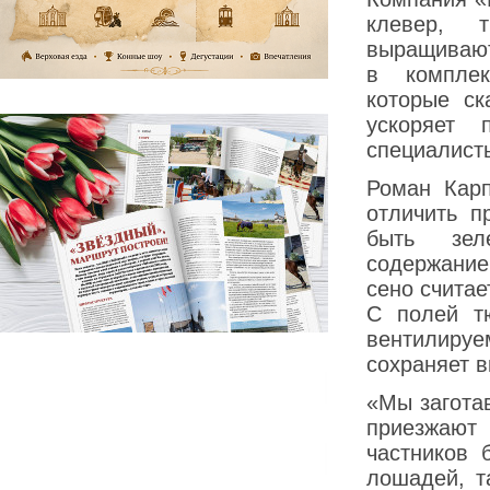
клевер, т
выращивают
в комплек
которые ск
ускоряет 
специалисты
Роман Карп
отличить п
быть зел
содержание
сено счита
С полей т
вентилир
сохраняет в
«Мы загота
приезжают
частников 
лошадей, т