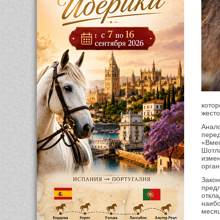
кото
жесто
Анал
перед
«Вме
Шотл
изме
орган
Зако
предл
откл
наиб
месяц