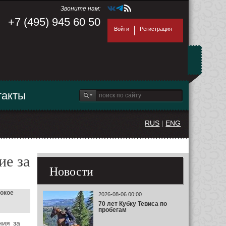
Звоните нам:
+7 (495) 945 60 50
Войти
Регистрация
такты
RUS
|
ENG
ие за
Новости
окое
2026-08-06 00:00
70 лет Кубку Тевиса по
пробегам
ния за