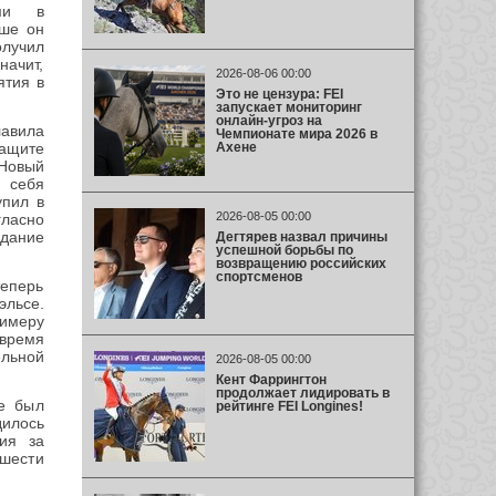
ми в
ьше он
олучил
начит,
2026-08-06 00:00
ятия в
Это не цензура: FEI
запускает мониторинг
онлайн-угроз на
авила
Чемпионате мира 2026 в
Ахене
ащите
Новый
 себя
упил в
2026-08-05 00:00
гласно
дание
Дегтярев назвал причины
успешной борьбы по
возвращению российских
спортсменов
еперь
эльсе.
имеру
 время
ельной
2026-08-05 00:00
Кент Фаррингтон
продолжает лидировать в
е был
рейтинге FEI Longines!
дилось
ния за
 шести