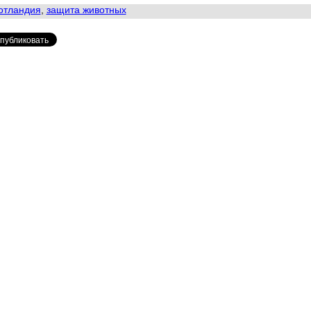
отландия
,
защита животных