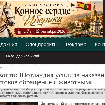
дакция
Спецпроекты
Реклама
Кон
Календарь событий
ти
ости: Шотландия усилила наказан
стокое обращение с животными
ндии максимальный срок тюремного заключения для осужденных за жест
е с животными продлили до пяти лет. Теперь аналогичный законопроект
ивается в Великобритании.
Максимальный срок тюремного заключе