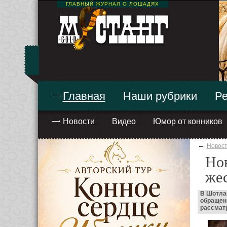
ГЛАВНЫЙ ЖУРНАЛ О ЛОШАДЯХ
Главная
Наши рубрики
Ре
Новости
Видео
Юмор от конников
←
Новос
Нов
же
В Шотла
обращени
рассматр