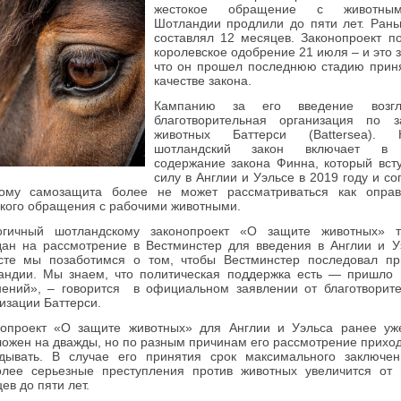
жестокое обращение с животны
Шотландии продлили до пяти лет. Ран
составлял 12 месяцев. Законопроект п
королевское одобрение 21 июля – и это з
что он прошел последнюю стадию прин
качестве закона.
Кампанию за его введение возгл
благотворительная организация по з
животных Баттерси (Battersea). 
шотландский закон включает в
содержание закона Финна, который вст
силу в Англии и Уэльсе в 2019 году и со
рому самозащита более не может рассматриваться как оправ
кого обращения с рабочими животными.
огичный шотландскому законопроект «О защите животных» т
ан на рассмотрение в Вестминстер для введения в Англии и У
сте мы позаботимся о том, чтобы Вестминстер последовал пр
андии. Мы знаем, что политическая поддержка есть — пришло
нений», – говорится в официальном заявлении от благотворит
изации Баттерси.
нопроект «О защите животных» для Англии и Уэльса ранее уж
ожен на дважды, но по разным причинам его рассмотрение прихо
адывать. В случае его принятия срок максимального заключе
олее серьезные преступления против животных увеличится от
ев до пяти лет.