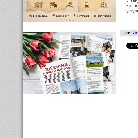
7 авг
они
п
уступ
Тэги:
Ал