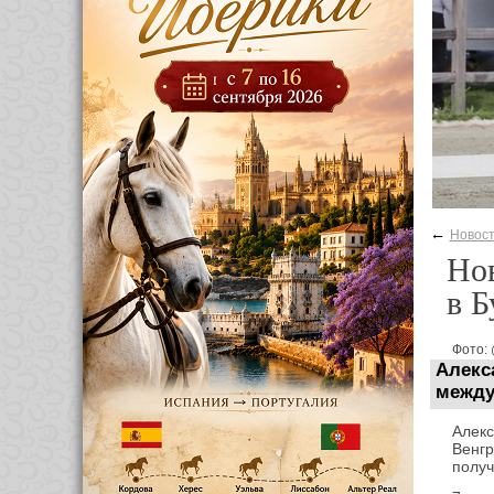
←
Новос
Нов
в Б
Фото:
Алекс
между
Алек
Венг
получ