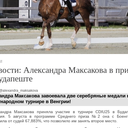
ти
ости: Александра Максакова в пр
удапеште
 @alexandra_maksakova
андра Максакова завоевала две серебряные медали 
народном турнире в Венгрии!
сандра Максакова приняла участие в турнире CDIU25 в Будап
рия. 5 августа в программе Среднего приза №2 она с Боенг
ила от судей 67,883%, что позволило им занять второе место.