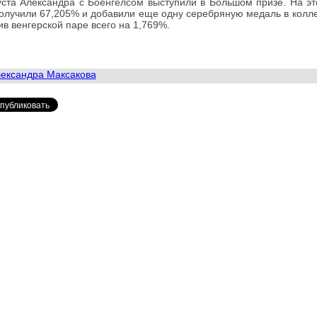
уста Александра с Боенгелсом выступили в Большом призе. На эт
олучили 67,205% и добавили еще одну серебряную медаль в колл
ив венгерской паре всего на 1,769%.
ександра Максакова