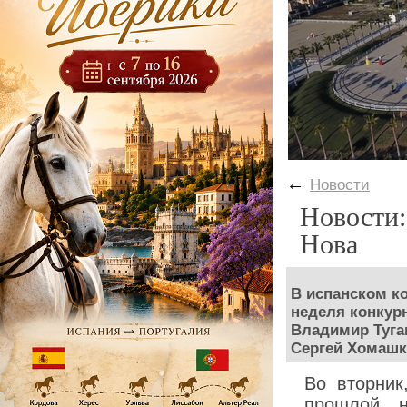
←
Новости
Новости:
Нова
В испанском к
неделя конкур
Владимир Туга
Сергей Хомашк
Во вторник
прошлой н