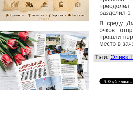
преодолел
разделил 1 
В среду Д
очков отп
прошли пер
место в зач
Тэги:
Олива 