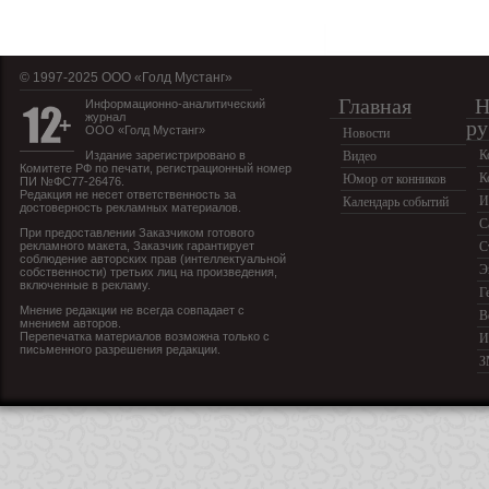
© 1997-2025 OOO «Голд Мустанг»
Главная
Н
Информационно-аналитический
журнал
ру
ООО «Голд Мустанг»
Новости
К
Издание зарегистрировано в
Видео
Комитете РФ по печати, регистрационный номер
К
Юмор от конников
ПИ №ФС77-26476.
Редакция не несет ответственность за
И
Календарь событий
достоверность рекламных материалов.
С
При предоставлении Заказчиком готового
рекламного макета, Заказчик гарантирует
С
соблюдение авторских прав (интеллектуальной
Э
собственности) третьих лиц на произведения,
включенные в рекламу.
Г
Мнение редакции не всегда совпадает с
В
мнением авторов.
Перепечатка материалов возможна только с
И
письменного разрешения редакции.
З