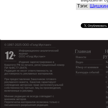
Тэги:
Шишкин
© 1997-2025 OOO «Голд Мустанг»
Главная
Н
Информационно-аналитический
журнал
ру
ООО «Голд Мустанг»
Новости
К
Издание зарегистрировано в
Видео
Комитете РФ по печати, регистрационный номер
К
Юмор от конников
ПИ №ФС77-26476.
Редакция не несет ответственность за
И
Календарь событий
достоверность рекламных материалов.
С
При предоставлении Заказчиком готового
рекламного макета, Заказчик гарантирует
С
соблюдение авторских прав (интеллектуальной
Э
собственности) третьих лиц на произведения,
включенные в рекламу.
Г
Мнение редакции не всегда совпадает с
В
мнением авторов.
Перепечатка материалов возможна только с
И
письменного разрешения редакции.
З