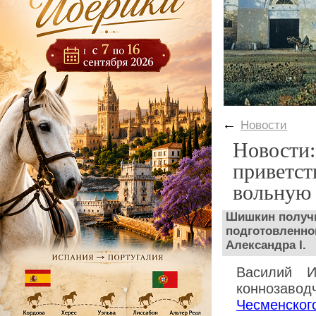
←
Новости
Новости
приветст
вольную
Шишкин получи
подготовленно
Александра I.
Василий И
коннозаво
Чесменског