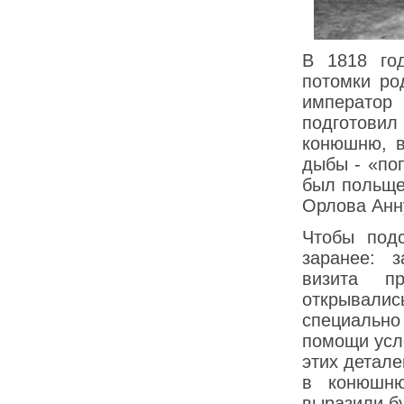
В 1818 го
потомки ро
император
подготови
конюшню, в
дыбы - «по
был польще
Орлова Анн
Чтобы подс
заранее: 
визита п
открывали
специально
помощи усл
этих детале
в конюшню
выразили б