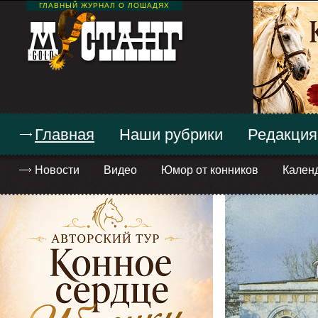
ГЛАВНЫЙ ЖУРНАЛ О ЛОШАДЯХ
Главная
Наши рубрики
Редакция
Новости
Видео
Юмор от конников
Кален