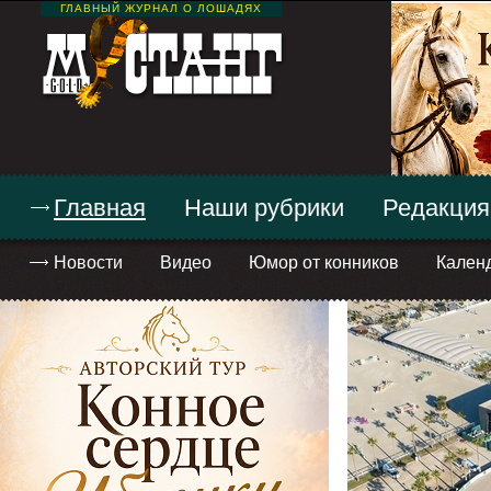
ГЛАВНЫЙ ЖУРНАЛ О ЛОШАДЯХ
Главная
Наши рубрики
Редакция
Новости
Видео
Юмор от конников
Кален