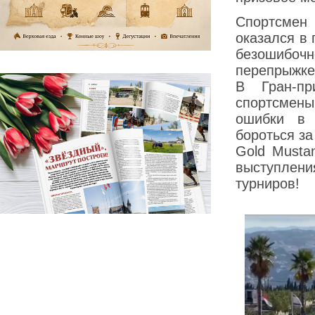
Спортсмен
оказался в 
безошибоч
перепрыжке 
В Гран-пр
спортсмены
ошибки в 
бороться за
Gold Musta
выступлени
турниров!