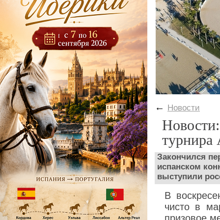
←
Новости
Новости:
турнира
Закончился пе
испанском кон
выступили рос
В воскресе
чисто в ма
призовое ме