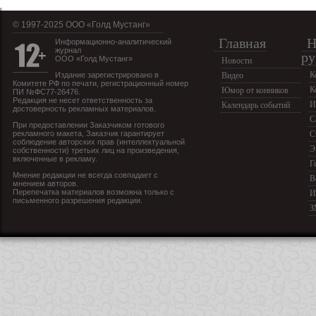
© 1997-2025 OOO «Голд Мустанг»
Главная
Н
Информационно-аналитический
журнал
ру
ООО «Голд Мустанг»
Новости
К
Издание зарегистрировано в
Видео
Комитете РФ по печати, регистрационный номер
К
Юмор от конников
ПИ №ФС77-26476.
Редакция не несет ответственность за
И
Календарь событий
достоверность рекламных материалов.
С
При предоставлении Заказчиком готового
рекламного макета, Заказчик гарантирует
С
соблюдение авторских прав (интеллектуальной
Э
собственности) третьих лиц на произведения,
включенные в рекламу.
Г
Мнение редакции не всегда совпадает с
В
мнением авторов.
Перепечатка материалов возможна только с
И
письменного разрешения редакции.
З