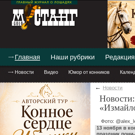
ГЛАВНЫЙ ЖУРНАЛ О ЛОШАДЯХ
Главная
Наши рубрики
Редакция
Новости
Видео
Юмор от конников
Кален
←
Новости
Новости:
«Измайл
Фото: @alex_l
13 ноября в к
праздник пони