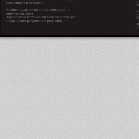
включенные в рекламу.
Г
Мнение редакции не всегда совпадает с
В
мнением авторов.
Перепечатка материалов возможна только с
И
письменного разрешения редакции.
З