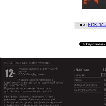
Тэги:
КСК "Из
© 1997-2025 OOO «Голд Мустанг»
Главная
Н
Информационно-аналитический
журнал
ру
ООО «Голд Мустанг»
Новости
К
Издание зарегистрировано в
Видео
Комитете РФ по печати, регистрационный номер
К
Юмор от конников
ПИ №ФС77-26476.
Редакция не несет ответственность за
И
Календарь событий
достоверность рекламных материалов.
С
При предоставлении Заказчиком готового
рекламного макета, Заказчик гарантирует
С
соблюдение авторских прав (интеллектуальной
Э
собственности) третьих лиц на произведения,