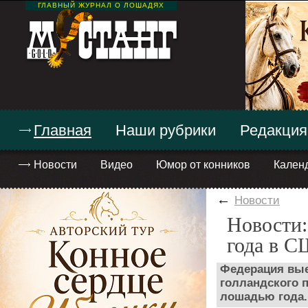
ГЛАВНЫЙ ЖУРНАЛ О ЛОШАДЯХ
Главная
Наши рубрики
Редакция
Новости
Видео
Юмор от конников
Кален
←
Новости
Новости:
года в 
Федерация вые
голландского 
лошадью года