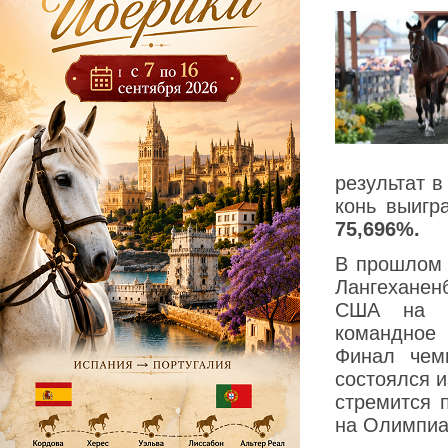
результат 
конь выигр
75,696%.
В прошлом 
Лангеханенб
США на В
командное
Финал чем
состоялся и
стремится 
на Олимпиа