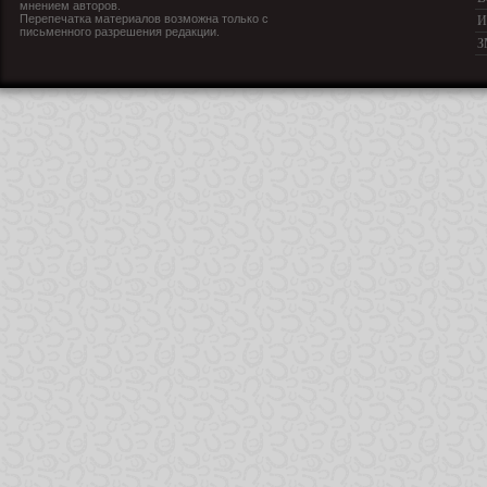
мнением авторов.
Перепечатка материалов возможна только с
И
письменного разрешения редакции.
З