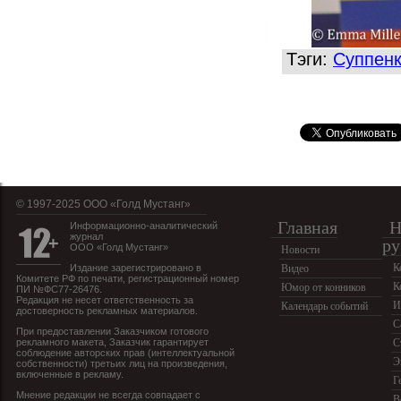
Тэги:
Суппен
© 1997-2025 OOO «Голд Мустанг»
Главная
Н
Информационно-аналитический
журнал
ру
ООО «Голд Мустанг»
Новости
К
Издание зарегистрировано в
Видео
Комитете РФ по печати, регистрационный номер
К
Юмор от конников
ПИ №ФС77-26476.
Редакция не несет ответственность за
И
Календарь событий
достоверность рекламных материалов.
С
При предоставлении Заказчиком готового
рекламного макета, Заказчик гарантирует
С
соблюдение авторских прав (интеллектуальной
Э
собственности) третьих лиц на произведения,
включенные в рекламу.
Г
Мнение редакции не всегда совпадает с
В