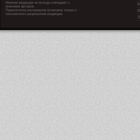
Мнение редакции не всегда совпадает с
В
мнением авторов.
Перепечатка материалов возможна только с
И
письменного разрешения редакции.
З