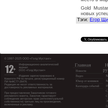
Gold Musta
новых успе
Тэги:
Егор Щ
© 1997-2025 OOO «Голд Мустанг»
Главная
Н
Информационно-аналитический
журнал
ру
ООО «Голд Мустанг»
Новости
К
Издание зарегистрировано в
Видео
Комитете РФ по печати, регистрационный номер
К
Юмор от конников
ПИ №ФС77-26476.
Редакция не несет ответственность за
И
Календарь событий
достоверность рекламных материалов.
С
При предоставлении Заказчиком готового
рекламного макета, Заказчик гарантирует
С
соблюдение авторских прав (интеллектуальной
Э
собственности) третьих лиц на произведения,
включенные в рекламу.
Г