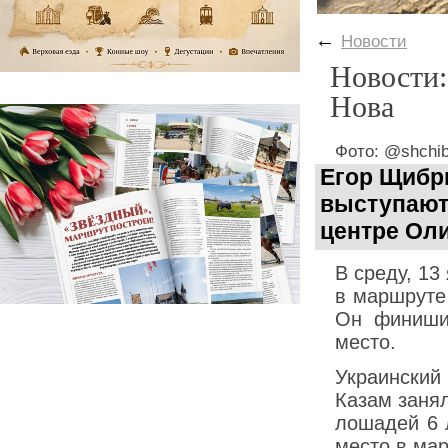
←
Новости
Новости:
Нова
Фото: @shchib
Егор Щибр
выступают
центре Оли
В среду, 13
в маршруте
Он финишир
место.
Украинский
Казам заня
лошадей 6 
место в ма