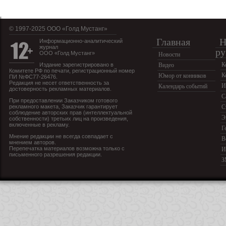
© 1997-2025 OOO «Голд Мустанг»
Главная
Н
Информационно-аналитический
журнал
ру
ООО «Голд Мустанг»
Новости
К
Издание зарегистрировано в
Видео
Комитете РФ по печати, регистрационный номер
К
Юмор от конников
ПИ №ФС77-26476.
Редакция не несет ответственность за
И
Календарь событий
достоверность рекламных материалов.
С
При предоставлении Заказчиком готового
рекламного макета, Заказчик гарантирует
С
соблюдение авторских прав (интеллектуальной
Э
собственности) третьих лиц на произведения,
включенные в рекламу.
Г
Мнение редакции не всегда совпадает с
В
мнением авторов.
Перепечатка материалов возможна только с
И
письменного разрешения редакции.
З