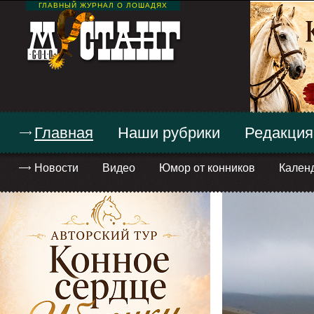
ГЛАВНЫЙ ЖУРНАЛ О ЛОШАДЯХ
Главная
Наши рубрики
Редакция
Новости
Видео
Юмор от конников
Кален