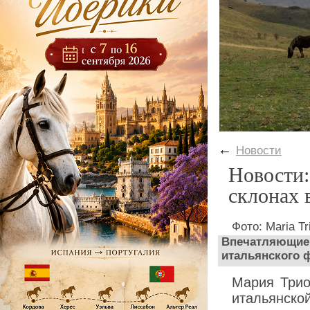
←
Новости
Новости:
склонах 
Фото: Maria Tr
Впечатляющие 
итальянского 
Мария Трио
итальянско