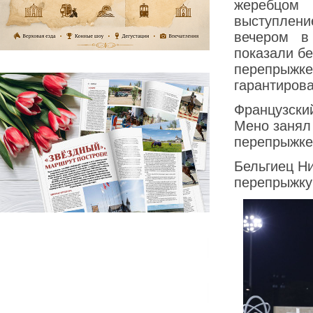
жеребцом
выступлени
вечером в
показали б
перепрыж
гарантиров
Французски
Мено занял
перепрыжк
Бельгиец Н
перепрыжку 