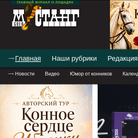
ГЛАВНЫЙ ЖУРНАЛ О ЛОШАДЯХ
Главная
Наши рубрики
Редакция
Новости
Видео
Юмор от конников
Кален