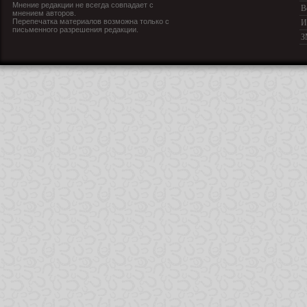
Мнение редакции не всегда совпадает с
В
мнением авторов.
Перепечатка материалов возможна только с
И
письменного разрешения редакции.
З