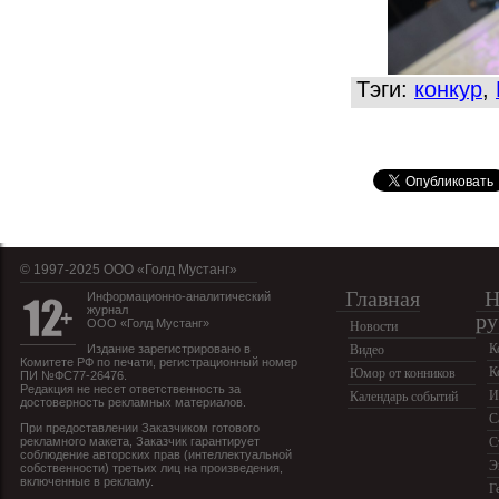
Тэги:
конкур
,
© 1997-2025 OOO «Голд Мустанг»
Главная
Н
Информационно-аналитический
журнал
ру
ООО «Голд Мустанг»
Новости
К
Издание зарегистрировано в
Видео
Комитете РФ по печати, регистрационный номер
К
Юмор от конников
ПИ №ФС77-26476.
Редакция не несет ответственность за
И
Календарь событий
достоверность рекламных материалов.
С
При предоставлении Заказчиком готового
рекламного макета, Заказчик гарантирует
С
соблюдение авторских прав (интеллектуальной
Э
собственности) третьих лиц на произведения,
включенные в рекламу.
Г