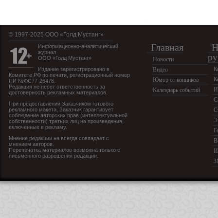
© 1997-2025 OOO «Голд Мустанг»
Главная
Н
Информационно-аналитический
журнал
ру
ООО «Голд Мустанг»
Новости
К
Издание зарегистрировано в
Видео
Комитете РФ по печати, регистрационный номер
К
Юмор от конников
ПИ №ФС77-26476.
Редакция не несет ответственность за
И
Календарь событий
достоверность рекламных материалов.
С
При предоставлении Заказчиком готового
рекламного макета, Заказчик гарантирует
С
соблюдение авторских прав (интеллектуальной
Э
собственности) третьих лиц на произведения,
включенные в рекламу.
Г
Мнение редакции не всегда совпадает с
В
мнением авторов.
Перепечатка материалов возможна только с
И
письменного разрешения редакции.
З