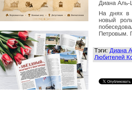
Диана Аль-
На днях в
новый рол
побеседов
Петровым. 
Тэги:
Диана 
Любителей Ко