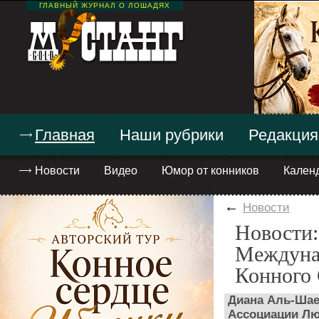
ГЛАВНЫЙ ЖУРНАЛ О ЛОШАДЯХ
Главная
Наши рубрики
Редакция
Новости
Видео
Юмор от конников
Кален
←
Новости
Новости:
Междуна
Конного
Диана Аль-Шае
Ассоциации Лю