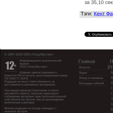
за 35,10 се
Тэги:
Кент Фа
© 1997-2025 OOO «Голд Мустанг»
Главная
Н
Информационно-аналитический
журнал
ру
ООО «Голд Мустанг»
Новости
К
Издание зарегистрировано в
Видео
Комитете РФ по печати, регистрационный номер
К
Юмор от конников
ПИ №ФС77-26476.
Редакция не несет ответственность за
И
Календарь событий
достоверность рекламных материалов.
С
При предоставлении Заказчиком готового
рекламного макета, Заказчик гарантирует
С
соблюдение авторских прав (интеллектуальной
Э
собственности) третьих лиц на произведения,
включенные в рекламу.
Г
Мнение редакции не всегда совпадает с
В
мнением авторов.