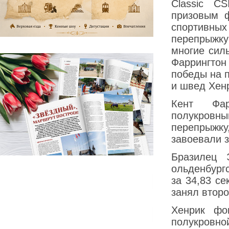
Classic C
призовым 
спортивны
перепрыжку
многие сил
Фаррингтон
победы на 
и швед Хен
Кент Фар
полукровн
перепрыжку
завоевали 
Бразилец 
ольденбург
за 34,83 се
занял второ
Хенрик фо
полукровно