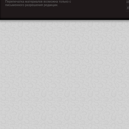
Перепечатка материалов возможна только с
И
письменного разрешения редакции.
З