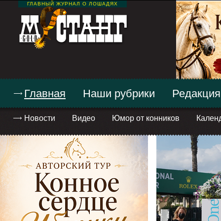
ГЛАВНЫЙ ЖУРНАЛ О ЛОШАДЯХ
Главная
Наши рубрики
Редакция
Новости
Видео
Юмор от конников
Кален