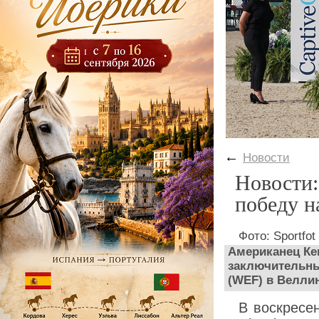
←
Новости
Новости:
победу н
Фото: Sportfot
Американец Ке
заключительны
(WEF) в Велли
В воскресе