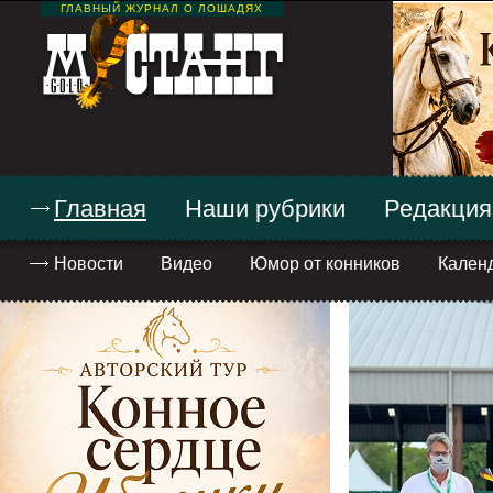
ГЛАВНЫЙ ЖУРНАЛ О ЛОШАДЯХ
Главная
Наши рубрики
Редакция
Новости
Видео
Юмор от конников
Кален