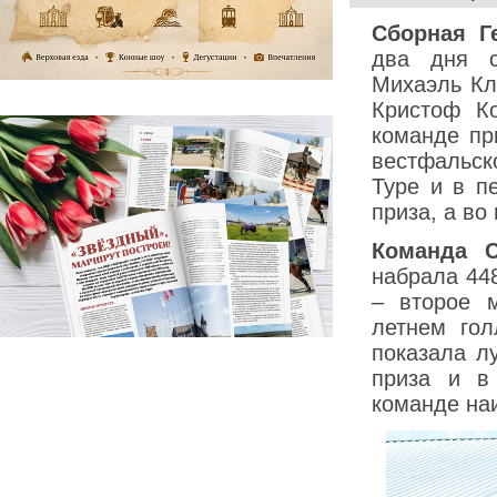
Сборная Г
два дня с
Михаэль Кл
Кристоф К
команде пр
вестфальс
Туре и в п
приза, а во
Команда 
набрала 448
– второе 
летнем го
показала л
приза и в
команде на