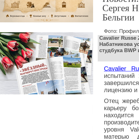
Сергея Н
Бельгии
Фото: Профил
Cavalier Russe
Набатникова у
студбука BWP 
Cavalier R
испытаний 
завершилс
лицензию и 
Отец жереб
карьеру б
находит
производи
уровня Va
матерью д