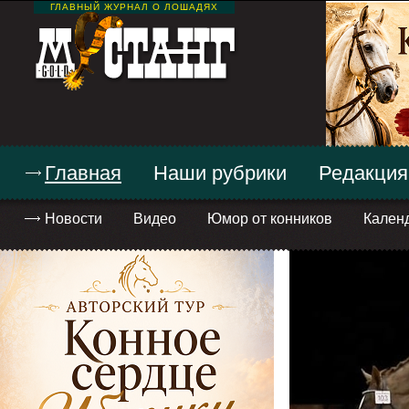
ГЛАВНЫЙ ЖУРНАЛ О ЛОШАДЯХ
Главная
Наши рубрики
Редакция
Новости
Видео
Юмор от конников
Кален