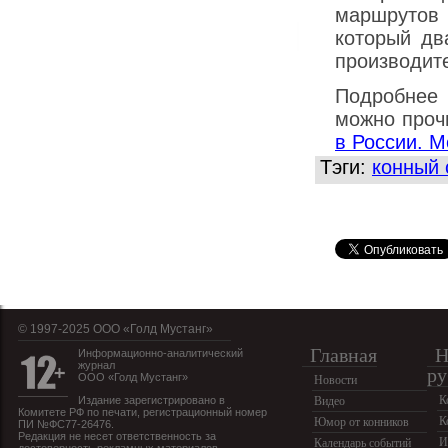
маршрутов 
который дв
производит
Подробнее
можно проч
в России. М
Тэги:
конный 
© 1997-2025 OOO «Голд Мустанг»
Главная
Н
Информационно-аналитический
журнал
ру
ООО «Голд Мустанг»
Новости
К
Издание зарегистрировано в
Видео
Комитете РФ по печати, регистрационный номер
К
Юмор от конников
ПИ №ФС77-26476.
Редакция не несет ответственность за
И
Календарь событий