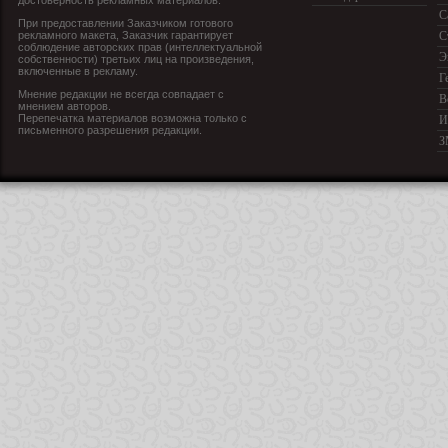
достоверность рекламных материалов.
С
При предоставлении Заказчиком готового
рекламного макета, Заказчик гарантирует
С
соблюдение авторских прав (интеллектуальной
Э
собственности) третьих лиц на произведения,
включенные в рекламу.
Г
Мнение редакции не всегда совпадает с
В
мнением авторов.
Перепечатка материалов возможна только с
И
письменного разрешения редакции.
З