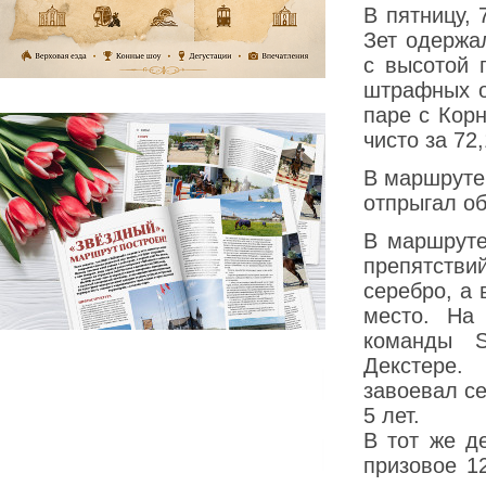
В пятницу, 
Зет одержа
с высотой 
штрафных о
паре с Кор
чисто за 72
В маршруте 
отпрыгал о
В маршруте
препятстви
серебро, а 
место. На
команды S
Декстере.
завоевал с
5 лет.
В тот же д
призовое 1