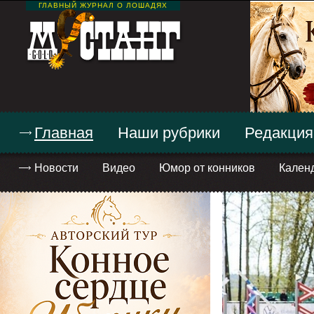
ГЛАВНЫЙ ЖУРНАЛ О ЛОШАДЯХ
Главная
Наши рубрики
Редакция
Новости
Видео
Юмор от конников
Кален