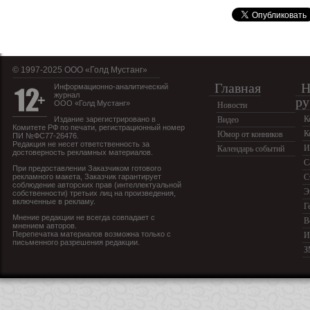
© 1997-2025 OOO «Голд Мустанг»
Главная
Н
Информационно-аналитический
журнал
ру
ООО «Голд Мустанг»
Новости
К
Издание зарегистрировано в
Видео
Комитете РФ по печати, регистрационный номер
К
Юмор от конников
ПИ №ФС77-26476.
Редакция не несет ответственность за
И
Календарь событий
достоверность рекламных материалов.
С
При предоставлении Заказчиком готового
рекламного макета, Заказчик гарантирует
С
соблюдение авторских прав (интеллектуальной
Э
собственности) третьих лиц на произведения,
включенные в рекламу.
Г
Мнение редакции не всегда совпадает с
В
мнением авторов.
Перепечатка материалов возможна только с
И
письменного разрешения редакции.
З