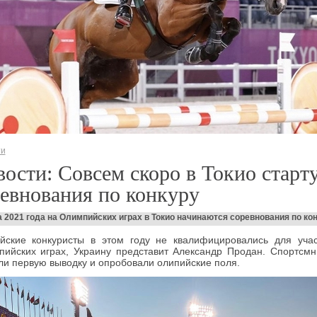
ти
ости: Совсем скоро в Токио старт
евнования по конкуру
а 2021 года на Олимпийских играх в Токио начинаются соревнования по ко
ийские конкуристы в этом году не квалифицировались для уча
ийских играх, Украину представит Александр Продан. Спортсм
и первую выводку и опробовали олипийские поля.