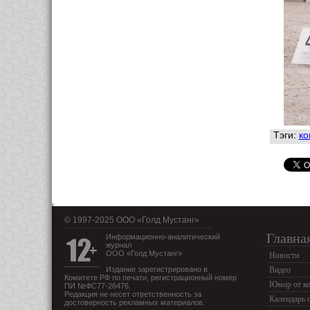
Тэги:
ко
© 1997-2025 OOO «Голд Мустанг»
Главна
Информационно-аналитический
журнал
ООО «Голд Мустанг»
Новости
Издание зарегистрировано в
Видео
Комитете РФ по печати, регистрационный номер
Юмор от ко
ПИ №ФС77-26476.
Редакция не несет ответственность за
Календарь 
достоверность рекламных материалов.