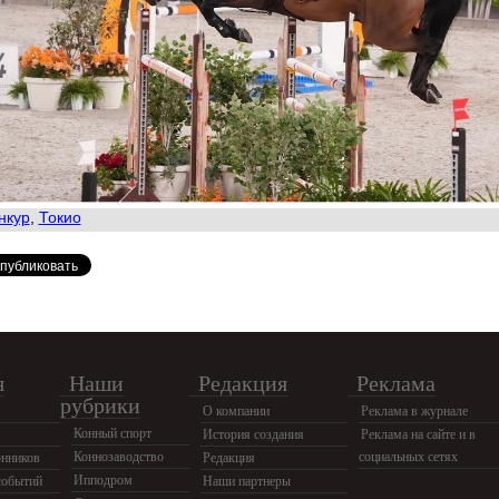
нкур
,
Токио
я
Наши
Редакция
Реклама
рубрики
О компании
Реклама в журнале
Конный спорт
История создания
Реклама на сайте и в
Коннозаводство
социальных сетях
нников
Редакция
Ипподром
событий
Наши партнеры