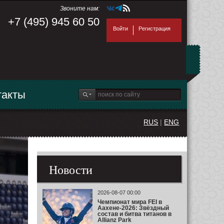
Звоните нам:
+7 (495) 945 60 50
Войти
Регистрация
такты
RUS
|
ENG
Новости
2026-08-07 00:00
Чемпионат мира FEI в
Аахене-2026: Звёздный
состав и битва титанов в
Allianz Park