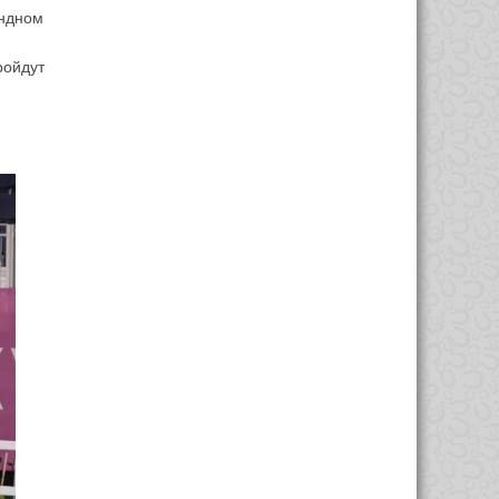
андном
ойдут