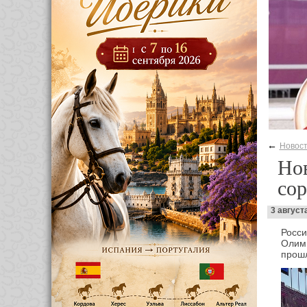
←
Новос
Нов
сор
3 август
Росс
Олимп
прошл