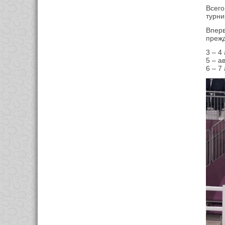
Всего
турни
Впер
прежд
3 – 4
5 – а
6 – 7