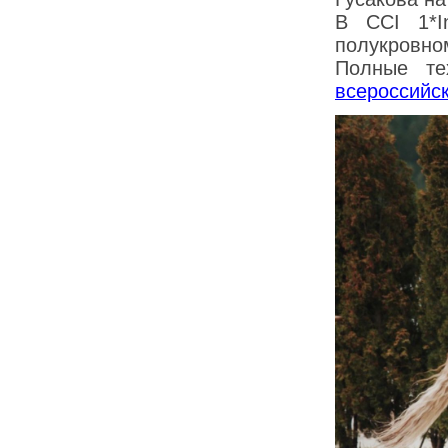
В CCI 1*I
полукровно
Полные те
всероссийс