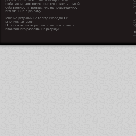
рекламного макета, Заказчик гарантирует
С
соблюдение авторских прав (интеллектуальной
Э
собственности) третьих лиц на произведения,
включенные в рекламу.
Г
Мнение редакции не всегда совпадает с
В
мнением авторов.
Перепечатка материалов возможна только с
И
письменного разрешения редакции.
З