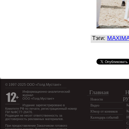
Тэги:
MAXIMA
© 1997-2025 OOO «Голд Мустанг»
Главная
Н
Информационно-аналитический
журнал
ру
ООО «Голд Мустанг»
Новости
К
Издание зарегистрировано в
Видео
Комитете РФ по печати, регистрационный номер
К
Юмор от конников
ПИ №ФС77-26476.
Редакция не несет ответственность за
И
Календарь событий
достоверность рекламных материалов.
С
При предоставлении Заказчиком готового