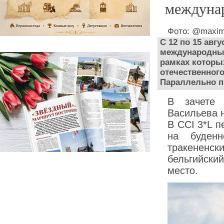
междуна
Фото: @maxim
С 12 по 15 авг
международные 
рамках которы
отечественного
Параллельно п
В зачете 
Васильева 
В CCI 3*L 
на буденн
тракененск
бельгийски
место.