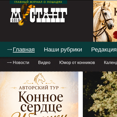
ГЛАВНЫЙ ЖУРНАЛ О ЛОШАДЯХ
Главная
Наши рубрики
Редакция
Новости
Видео
Юмор от конников
Кален