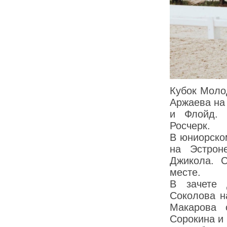
Кубок Моло
Аржаева на
и Флойд. 
Росчерк.
В юниорско
на Эстрон
Джикола. 
месте.
В зачете 
Соколова н
Макарова 
Сорокина и