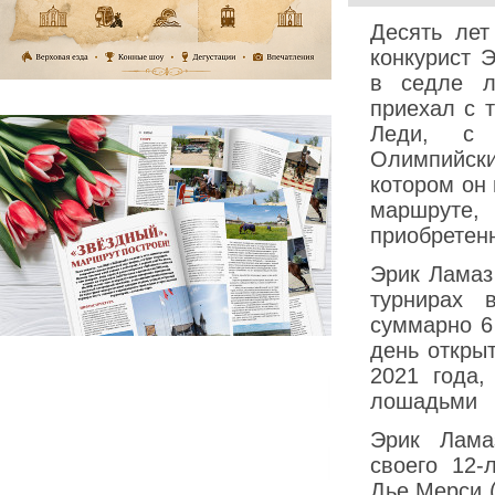
Десять ле
конкурист 
в седле л
приехал с 
Леди, с 
Олимпийски
котором он
маршруте,
приобретен
Эрик Ламаз
турнирах 
суммарно 6
день откры
2021 года,
лошадьми
Эрик Лама
своего 12-
Дье Мерси (