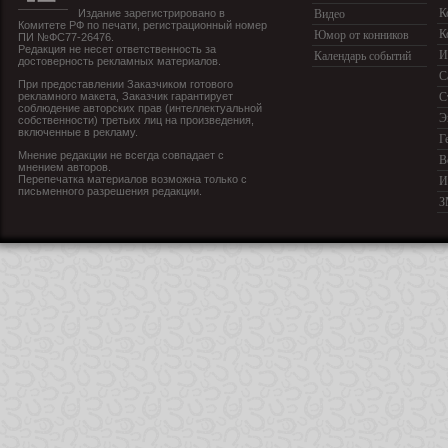
К
Издание зарегистрировано в
Видео
Комитете РФ по печати, регистрационный номер
К
Юмор от конников
ПИ №ФС77-26476.
Редакция не несет ответственность за
И
Календарь событий
достоверность рекламных материалов.
С
При предоставлении Заказчиком готового
рекламного макета, Заказчик гарантирует
С
соблюдение авторских прав (интеллектуальной
Э
собственности) третьих лиц на произведения,
включенные в рекламу.
Г
Мнение редакции не всегда совпадает с
В
мнением авторов.
Перепечатка материалов возможна только с
И
письменного разрешения редакции.
З