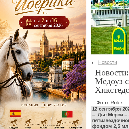
←
Новости
Новости:
Медоуз с
Хикстед
Фото: Rolex
12 сентября 20
– Дье Мерси – 
пятизвездочном
фондом 2,5 мл