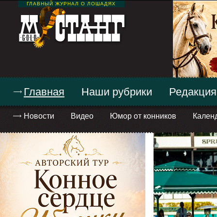
ГЛАВНЫЙ ЖУРНАЛ О ЛОШАДЯХ
Главная
Наши рубрики
Редакция
Новости
Видео
Юмор от конников
Кален