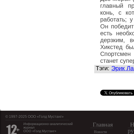
главный пр
конь, с к
работать; 
Он победит
есть необх
дерзким, 
Хикстед бы
Спортсмен 
станет супе
Тэги:
Эрик Л
© 1997-2025 OOO «Голд Мустанг»
Главная
Н
Информационно-аналитический
журнал
ру
ООО «Голд Мустанг»
Новости