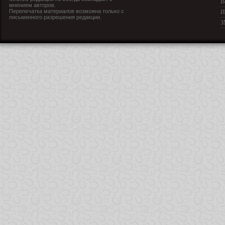
В
мнением авторов.
Перепечатка материалов возможна только с
И
письменного разрешения редакции.
З