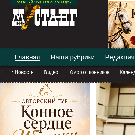
ГЛАВНЫЙ ЖУРНАЛ О ЛОШАДЯХ
Главная
Наши рубрики
Редакция
Новости
Видео
Юмор от конников
Кален