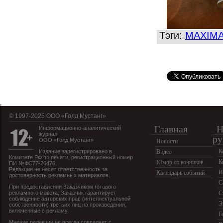
Тэги:
MAXIMA
© 1997-2025 OOO «Голд Мустанг»
Главная
Н
Информационно-аналитический
журнал
ру
ООО «Голд Мустанг»
Новости
К
Издание зарегистрировано в
Видео
Комитете РФ по печати, регистрационный номер
К
Юмор от конников
ПИ №ФС77-26476.
Редакция не несет ответственность за
И
Календарь событий
достоверность рекламных материалов.
С
При предоставлении Заказчиком готового
рекламного макета, Заказчик гарантирует
С
соблюдение авторских прав (интеллектуальной
Э
собственности) третьих лиц на произведения,
включенные в рекламу.
Г
Мнение редакции не всегда совпадает с