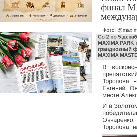
финал 
междуна
Фото: @maxim
Со 2 по 5 дека
MAXIMA PARK п
грандиозный ф
MAXIMA MASTER
В воскрес
препятстви
Торопова н
Евгений О
месте Алек
И в Золото
победителе
Овчаренко.
Торопова, н