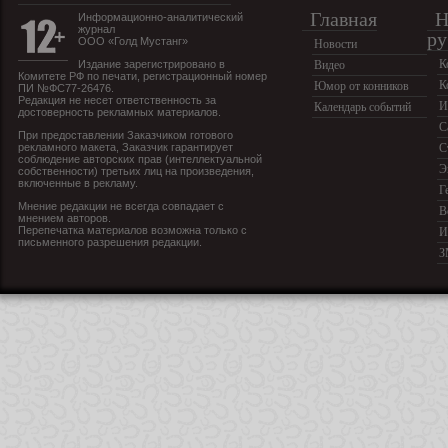
Главная
Н
Информационно-аналитический
журнал
ру
ООО «Голд Мустанг»
Новости
К
Издание зарегистрировано в
Видео
Комитете РФ по печати, регистрационный номер
К
Юмор от конников
ПИ №ФС77-26476.
Редакция не несет ответственность за
И
Календарь событий
достоверность рекламных материалов.
С
При предоставлении Заказчиком готового
рекламного макета, Заказчик гарантирует
С
соблюдение авторских прав (интеллектуальной
Э
собственности) третьих лиц на произведения,
включенные в рекламу.
Г
Мнение редакции не всегда совпадает с
В
мнением авторов.
Перепечатка материалов возможна только с
И
письменного разрешения редакции.
З