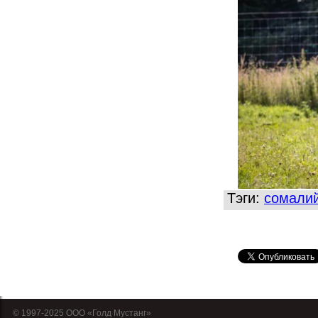
Тэги:
сомалий
© 1997-2025 OOO «Голд Мустанг»