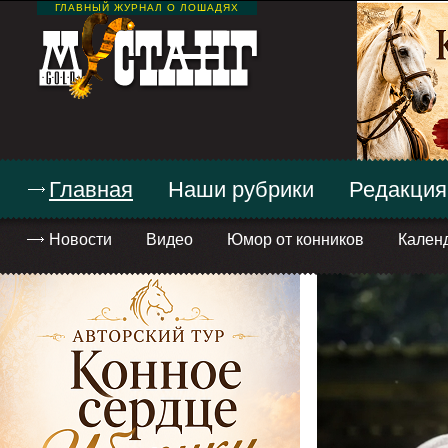
ГЛАВНЫЙ ЖУРНАЛ О ЛОШАДЯХ
Главная
Наши рубрики
Редакция
Новости
Видео
Юмор от конников
Кален