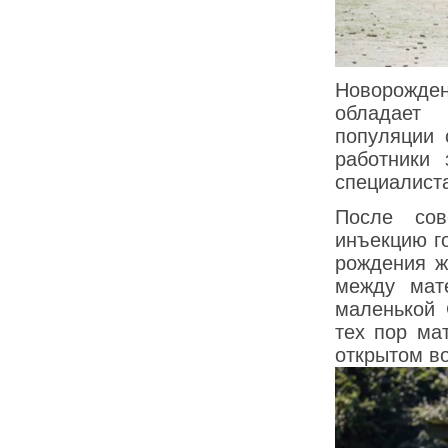
Новорожден
обладает
популяции 
работники 
специалист
После со
инъекцию г
рождения ж
между мат
маленькой 
тех пор ма
открытом в